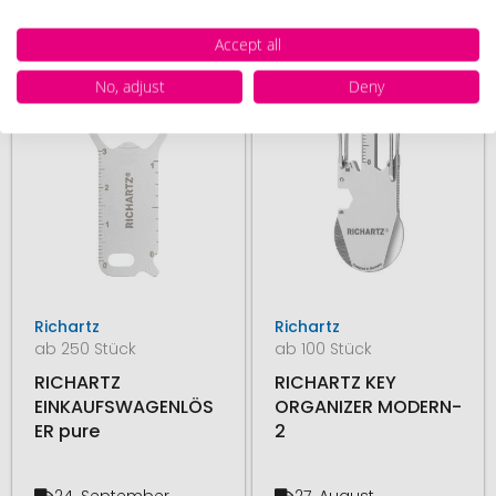
ab
1,92 €
ab
1,92 €
Accept all
# 490.208115
# 490.208123
No, adjust
Deny
Richartz
Richartz
ab 250 Stück
ab 100 Stück
RICHARTZ
RICHARTZ KEY
EINKAUFSWAGENLÖS
ORGANIZER MODERN-
ER pure
2
24. September
27. August