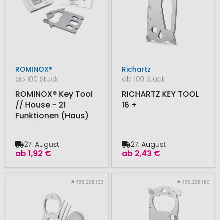
ROMINOX®
Richartz
ab 100 Stück
ab 100 Stück
ROMINOX® Key Tool
RICHARTZ KEY TOOL
// House - 21
16 +
Funktionen (Haus)
27. August
27. August
ab
1,92 €
ab
2,43 €
# 490.208133
# 490.208186