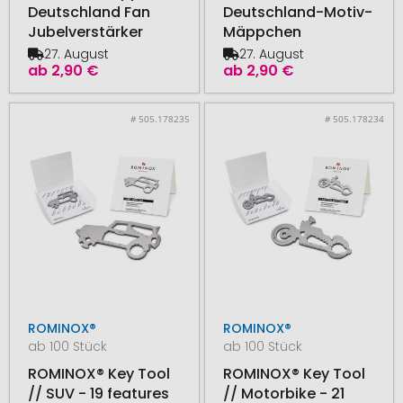
Deutschland Fan
Deutschland-Motiv-
Jubelverstärker
Mäppchen
27. August
27. August
ab
2,90 €
ab
2,90 €
# 505.178235
# 505.178234
ROMINOX®
ROMINOX®
ab 100 Stück
ab 100 Stück
ROMINOX® Key Tool
ROMINOX® Key Tool
// SUV - 19 features
// Motorbike - 21