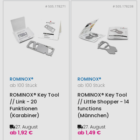
# 505.178271
# 505.178238
ROMINOX®
ROMINOX®
ab 100 Stück
ab 100 Stück
ROMINOX® Key Tool
ROMINOX® Key Tool
// Link - 20
// Little Shopper - 14
Funktionen
functions
(Karabiner)
(Männchen)
27. August
27. August
ab
1,92 €
ab
1,49 €