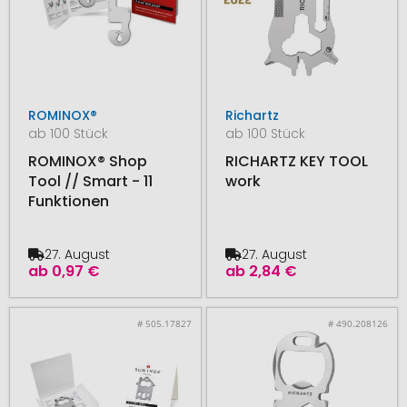
ROMINOX®
Richartz
ab 100 Stück
ab 100 Stück
ROMINOX® Shop
RICHARTZ KEY TOOL
Tool // Smart - 11
work
Funktionen
27. August
27. August
ab
0,97 €
ab
2,84 €
# 505.17827
# 490.208126