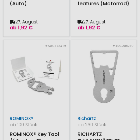
(Auto)
features (Motorrad)
27. August
27. August
ab
1,92 €
ab
1,92 €
# 505.178419
# 490.208210
ROMINOX®
Richartz
ab 100 Stück
ab 250 Stück
ROMINOX® Key Tool
RICHARTZ