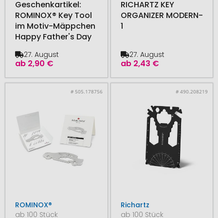
Geschenkartikel:
RICHARTZ KEY
ROMINOX® Key Tool
ORGANIZER MODERN-
im Motiv-Mäppchen
1
Happy Father's Day
27. August
27. August
ab
2,90 €
ab
2,43 €
# 505.178756
# 490.208219
ROMINOX®
Richartz
ab 100 Stück
ab 100 Stück