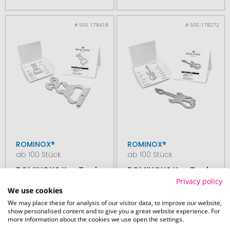
# 505.178418
# 505.178272
ROMINOX®
ROMINOX®
ab 100 Stück
ab 100 Stück
ROMINOX® Key Tool
ROMINOX® Key Tool
// Bunny - 16
// Guitar - 19
Privacy policy
We use cookies
functions
functions (Gitarre)
(Osterhase)
We may place these for analysis of our visitor data, to improve our website,
show personalised content and to give you a great website experience. For
more information about the cookies we use open the settings.
27. August
27. August