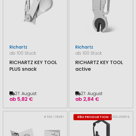
Richartz
Richartz
ab 100 Stück
ab 100 Stück
RICHARTZ KEY TOOL
RICHARTZ KEY TOOL
PLUS snack
active
27. August
27. August
ab
5,82 €
ab
2,84 €
# 505.178281
# 550.200816
48H PRODUKTION