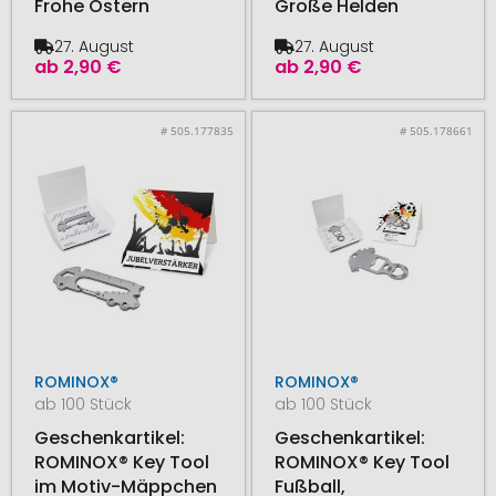
Frohe Ostern
Große Helden
27. August
27. August
ab
2,90 €
ab
2,90 €
# 505.177835
# 505.178661
ROMINOX®
ROMINOX®
ab 100 Stück
ab 100 Stück
Geschenkartikel:
Geschenkartikel:
ROMINOX® Key Tool
ROMINOX® Key Tool
im Motiv-Mäppchen
Fußball,