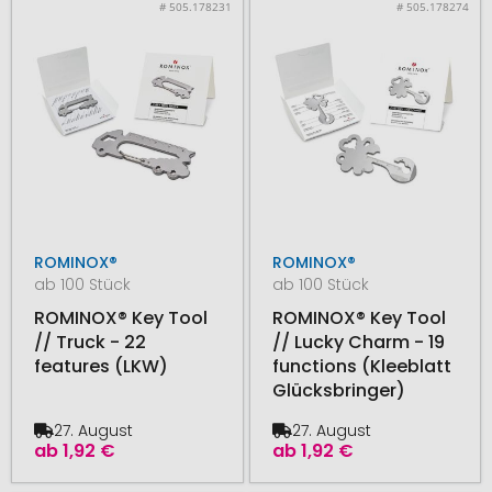
# 505.178231
# 505.178274
ROMINOX®
ROMINOX®
ab 100 Stück
ab 100 Stück
ROMINOX® Key Tool
ROMINOX® Key Tool
// Truck - 22
// Lucky Charm - 19
features (LKW)
functions (Kleeblatt
Glücksbringer)
27. August
27. August
ab
1,92 €
ab
1,92 €