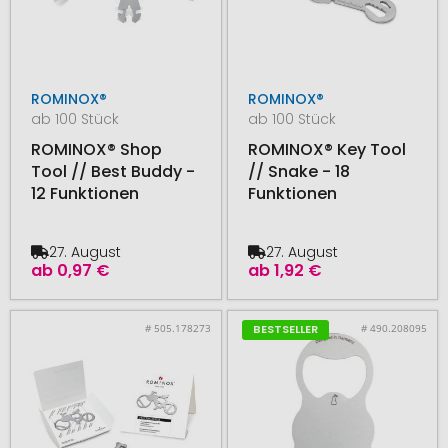
ROMINOX®
ROMINOX®
ab 100 Stück
ab 100 Stück
ROMINOX® Shop
ROMINOX® Key Tool
Tool // Best Buddy -
// Snake - 18
12 Funktionen
Funktionen
27. August
27. August
ab
0,97 €
ab
1,92 €
# 505.178273
# 490.208095
BESTSELLER