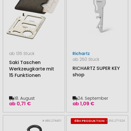
ab 135 Stück
Richartz
ab 250 Stück
Saki Taschen
RICHARTZ SUPER KEY
Werkzeugkarte mit
shop
15 Funktionen
18. August
24. September
ab
0,71 €
ab
1,09 €
# 480.274401
# 350.271524
48H PRODUKTION