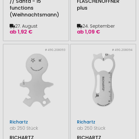
// Santa - 15
FLASCHENÖFFNER
functions
plus
(Weihnachtsmann)
27. August
24. September
ab
1,92 €
ab
1,09 €
# 490.208093
# 490.208094
Richartz
Richartz
ab 250 Stück
ab 250 Stück
RICHARTZ
RICHARTZ