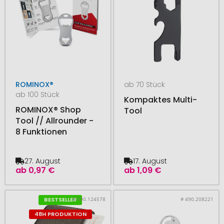
ROMINOX®
ab 70 Stück
ab 100 Stück
Kompaktes Multi-
ROMINOX® Shop
Tool
Tool // Allrounder -
8 Funktionen
27. August
17. August
ab
0,97 €
ab
1,09 €
# 500.124578
# 490.208221
BESTSELLER
48H PRODUKTION