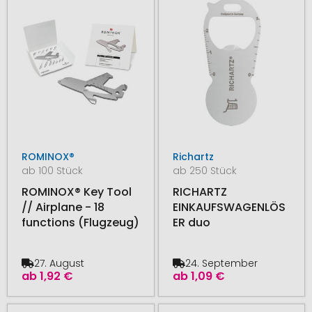
ROMINOX®
Richartz
ab 100 Stück
ab 250 Stück
ROMINOX® Key Tool
RICHARTZ
// Airplane - 18
EINKAUFSWAGENLÖS
functions (Flugzeug)
ER duo
27. August
24. September
ab
1,92 €
ab
1,09 €