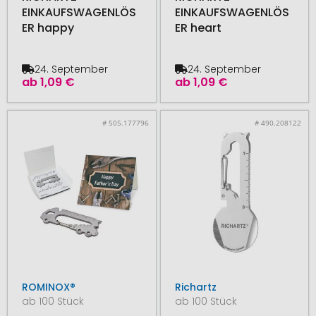
EINKAUFSWAGENLÖS
EINKAUFSWAGENLÖS
ER happy
ER heart
24. September
24. September
ab
1,09 €
ab
1,09 €
# 505.177796
# 490.208122
ROMINOX®
Richartz
ab 100 Stück
ab 100 Stück