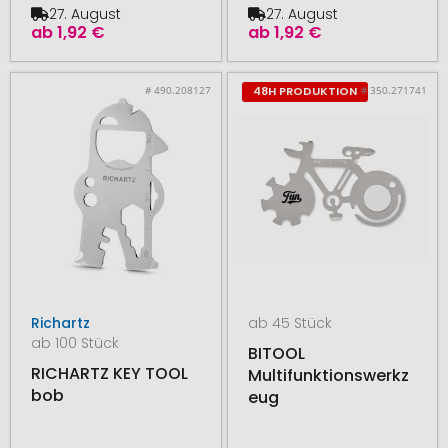
27. August
27. August
ab
1,92 €
ab
1,92 €
# 490.208127
# 350.271741
48H PRODUKTION
Richartz
ab 45 Stück
ab 100 Stück
BITOOL
RICHARTZ KEY TOOL
Multifunktionswerkz
bob
eug