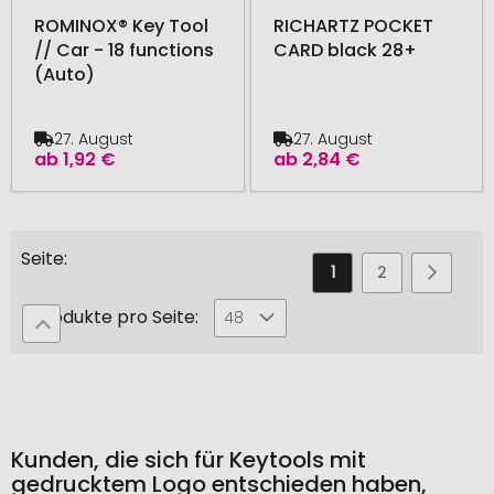
ROMINOX® Key Tool
RICHARTZ POCKET
// Car - 18 functions
CARD black 28+
(Auto)
27. August
27. August
ab
1,92 €
ab
2,84 €
Seite
Sie
Seite
Seite
Seite
Weiter
1
2
3
lesen
Produkte pro Seite:
48
gerade
die
Seite
Kunden, die sich für Keytools mit
gedrucktem Logo entschieden haben,