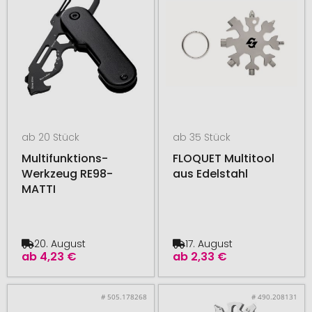
ab 20 Stück
ab 35 Stück
Multifunktions-
FLOQUET Multitool
Werkzeug RE98-
aus Edelstahl
MATTI
20. August
17. August
ab
4,23 €
ab
2,33 €
# 505.178268
# 490.208131