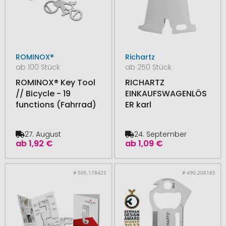
ROMINOX®
Richartz
ab 100 Stück
ab 250 Stück
ROMINOX® Key Tool
RICHARTZ
// Bicycle - 19
EINKAUFSWAGENLÖS
functions (Fahrrad)
ER karl
27. August
24. September
ab
1,92 €
ab
1,09 €
# 505.178425
# 490.208185