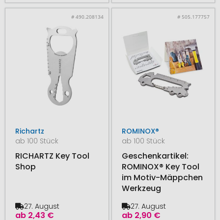
# 490.208134
# 505.177757
Richartz
ROMINOX®
ab 100 Stück
ab 100 Stück
RICHARTZ Key Tool
Geschenkartikel:
Shop
ROMINOX® Key Tool
im Motiv-Mäppchen
Werkzeug
27. August
27. August
ab
2,43 €
ab
2,90 €