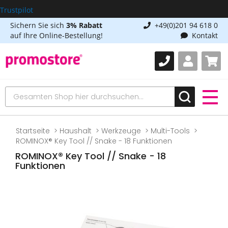
Trustpilot
Sichern Sie sich
3% Rabatt
+49(0)201 94 618 0
auf Ihre Online-Bestellung!
Kontakt
Startseite
Haushalt
Werkzeuge
Multi-Tools
ROMINOX® Key Tool // Snake - 18 Funktionen
ROMINOX® Key Tool // Snake - 18
Funktionen
Zum
Ende
der
Bildgalerie