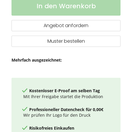
In den Warenkorb
Key
Lager
Tool
//
Snake
Angebot anfordern
-
18
Funktionen
Muster bestellen
Mehrfach ausgezeichnet:
Kostenloser E-Proof am selben Tag
Mit Ihrer Freigabe startet die Produktion
Professioneller Datencheck für 0,00€
Wir prüfen Ihr Logo für den Druck
Risikofreies Einkaufen