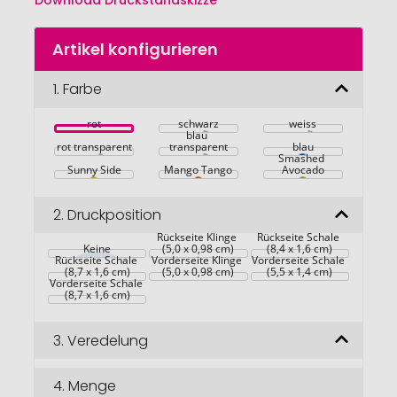
Download Druckstandskizze
Zum
Artikel konfigurieren
Anfang
der
Bildgalerie
1.
Farbe
springen
rot
schwarz
weiss
blau 
rot transparent
transparent
blau
Smashed 
Sunny Side
Mango Tango
Avocado
2.
Druckposition
Rückseite Klinge 
Rückseite Schale 
Keine
(5,0 x 0,98 cm)
(8,4 x 1,6 cm)
Rückseite Schale 
Vorderseite Klinge 
Vorderseite Schale 
(8,7 x 1,6 cm)
(5,0 x 0,98 cm)
(5,5 x 1,4 cm)
Vorderseite Schale 
(8,7 x 1,6 cm)
3.
Veredelung
4.
Menge