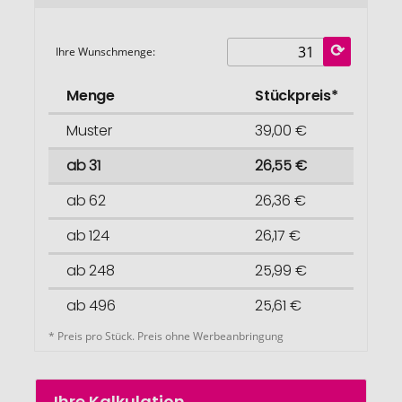
Ihre Wunschmenge:
Menge
Stückpreis*
Muster
39,00 €
ab 31
26,55 €
ab 62
26,36 €
ab 124
26,17 €
ab 248
25,99 €
ab 496
25,61 €
* Preis pro Stück. Preis ohne Werbeanbringung
Ihre Kalkulation