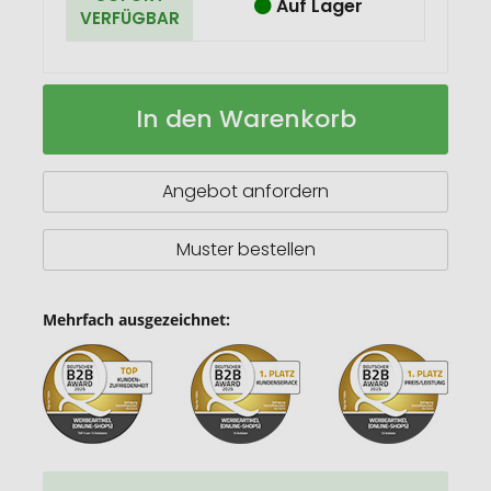
Auf Lager
VERFÜGBAR
Schweizer
Auf
In den Warenkorb
Taschenmesser
Lager
Climber
Angebot anfordern
Muster bestellen
Mehrfach ausgezeichnet: