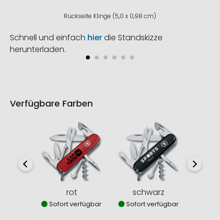
Rückseite Klinge (5,0 x 0,98 cm)
Schnell und einfach
hier
die Standskizze
herunterladen.
Verfügbare Farben
rot
schwarz
w
Sofort verfügbar
Sofort verfügbar
Sofor