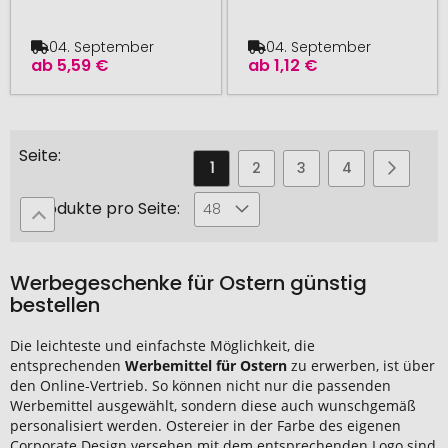
04. September
04. September
ab
5,59 €
ab
1,12 €
Seite
Sie
Seite
Seite
Seite
Seite
Seite
Weiter
1
2
3
4
5
lesen
Produkte pro Seite:
48
gerade
die
Werbegeschenke für Ostern günstig
Seite
bestellen
Die leichteste und einfachste Möglichkeit, die
entsprechenden
Werbemittel für Ostern
zu erwerben, ist über
den Online-Vertrieb. So können nicht nur die passenden
Werbemittel ausgewählt, sondern diese auch wunschgemäß
personalisiert werden. Ostereier in der Farbe des eigenen
Corporate Design versehen mit dem entsprechenden Logo sind