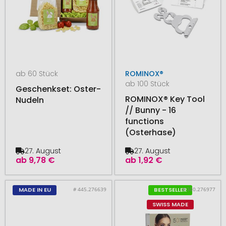
ab 60 Stück
ROMINOX®
ab 100 Stück
Geschenkset: Oster-
ROMINOX® Key Tool
Nudeln
// Bunny - 16
functions
(Osterhase)
27. August
27. August
ab
9,78 €
ab
1,92 €
# 445.276639
# 300.276977
MADE IN EU
BESTSELLER
SWISS MADE