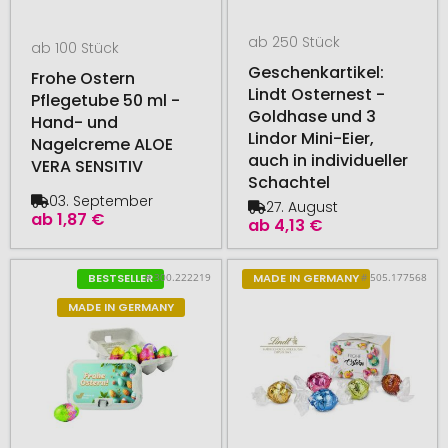
ab 250 Stück
ab 100 Stück
Geschenkartikel:
Frohe Ostern
Lindt Osternest -
Pflegetube 50 ml -
Goldhase und 3
Hand- und
Lindor Mini-Eier,
Nagelcreme ALOE
auch in individueller
VERA SENSITIV
Schachtel
03. September
27. August
ab
1,87 €
ab
4,13 €
# 300.222219
# 505.177568
BESTSELLER
MADE IN GERMANY
MADE IN GERMANY