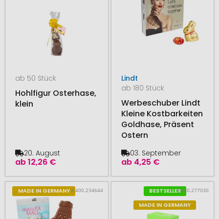
ab 50 Stück
Lindt
ab 180 Stück
Hohlfigur Osterhase,
Werbeschuber Lindt
klein
Kleine Kostbarkeiten
Goldhase, Präsent
Ostern
20. August
03. September
ab
12,26 €
ab
4,25 €
# 400.234644
# 300.277030
MADE IN GERMANY
BESTSELLER
MADE IN GERMANY