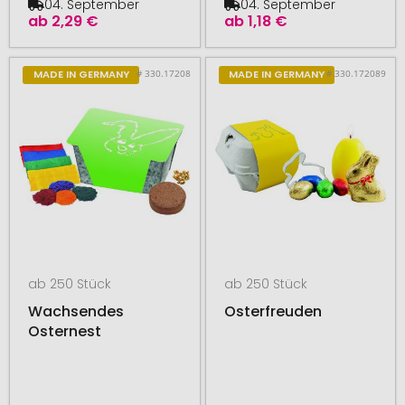
04. September
04. September
ab
2,29 €
ab
1,18 €
# 330.17208
# 330.172089
MADE IN GERMANY
MADE IN GERMANY
ab 250 Stück
ab 250 Stück
Wachsendes
Osterfreuden
Osternest