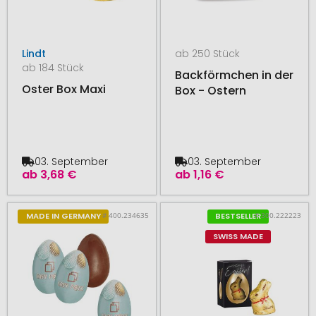
Lindt
ab 250 Stück
ab 184 Stück
Backförmchen in der
Oster Box Maxi
Box - Ostern
03. September
03. September
ab
3,68 €
ab
1,16 €
# 400.234635
# 300.222223
MADE IN GERMANY
BESTSELLER
SWISS MADE