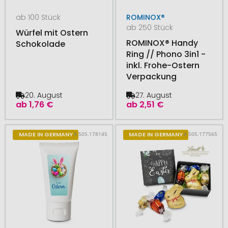
ab 100 Stück
ROMINOX®
ab 250 Stück
Würfel mit Ostern
ROMINOX® Handy
Schokolade
Ring // Phono 3in1 -
inkl. Frohe-Ostern
Verpackung
20. August
27. August
ab
1,76 €
ab
2,51 €
# 505.178145
# 505.177565
MADE IN GERMANY
MADE IN GERMANY