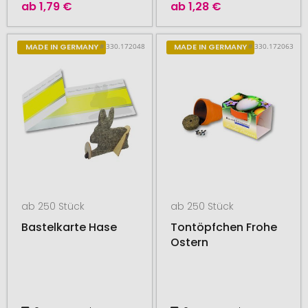
ab
1,79 €
ab
1,28 €
# 330.172048
# 330.172063
MADE IN GERMANY
MADE IN GERMANY
ab 250 Stück
ab 250 Stück
Bastelkarte Hase
Tontöpfchen Frohe
Ostern