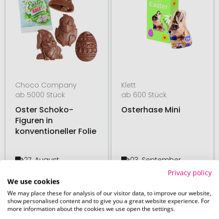
Choco Company
Klett
ab 5000 Stück
ab 600 Stück
Oster Schoko-
Osterhase Mini
Figuren in
konventioneller Folie
27. August
03. September
ab
0,41 €
ab
0,70 €
Privacy policy
We use cookies
We may place these for analysis of our visitor data, to improve our website,
# 300.222301
# 445.276640
#1 MEISTGEKAUFT
MADE IN EU
show personalised content and to give you a great website experience. For
more information about the cookies we use open the settings.
MADE IN GERMANY