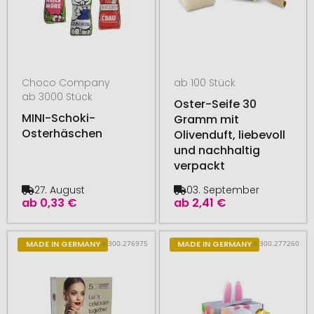
Choco Company
ab 100 Stück
ab 3000 Stück
Oster-Seife 30
MINI-Schoki-
Gramm mit
Osterhäschen
Olivenduft, liebevoll
und nachhaltig
verpackt
27. August
03. September
ab
0,33 €
ab
2,41 €
# 300.276975
# 300.277260
MADE IN GERMANY
MADE IN GERMANY