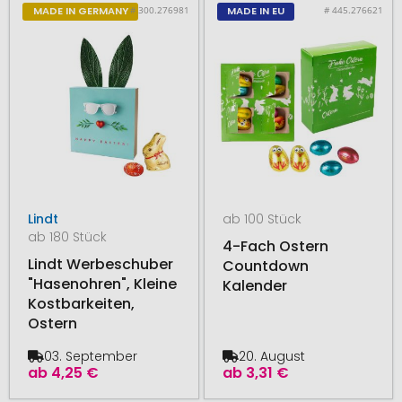
# 300.276981
# 445.276621
MADE IN GERMANY
MADE IN EU
Lindt
ab 100 Stück
ab 180 Stück
4-Fach Ostern
Lindt Werbeschuber
Countdown
"Hasenohren", Kleine
Kalender
Kostbarkeiten,
Ostern
03. September
20. August
ab
4,25 €
ab
3,31 €