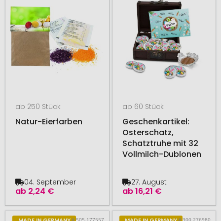
ab 250 Stück
ab 60 Stück
Natur-Eierfarben
Geschenkartikel:
Osterschatz,
Schatztruhe mit 32
Vollmilch-Dublonen
04. September
27. August
ab
2,24 €
ab
16,21 €
# 505.177557
# 300.276980
MADE IN GERMANY
MADE IN GERMANY