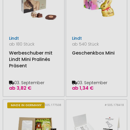
Lindt
Lindt
ab 180 Stück
ab 540 Stück
Werbeschuber mit
Geschenkbox Mini
Lindt Mini Pralinés
Präsent
03. September
03. September
ab
3,82 €
ab
1,34 €
# 505.177508
# 505.178418
MADE IN GERMANY