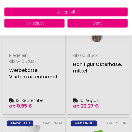
Accept all
No, adjust
Deny
Riegelein
ab 60 Stück
ab 540 Stück
Hohlfigur Osterhase,
Werbekarte
mittel
Visitenkartenformat
03. September
20. August
ab
0,55 €
ab
22,27 €
# 445.276644
# 445.276636
MADE IN EU
MADE IN EU