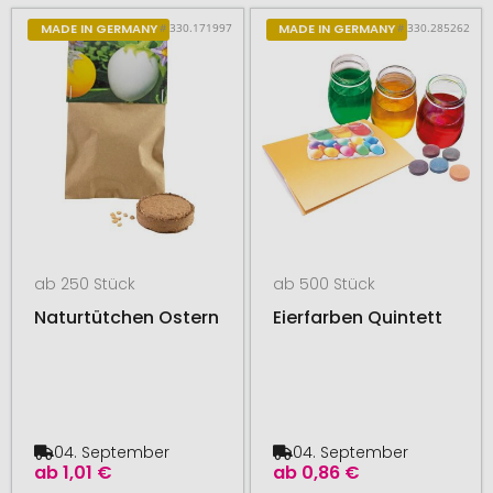
# 330.171997
# 330.285262
MADE IN GERMANY
MADE IN GERMANY
ab 250 Stück
ab 500 Stück
Naturtütchen Ostern
Eierfarben Quintett
04. September
04. September
ab
1,01 €
ab
0,86 €