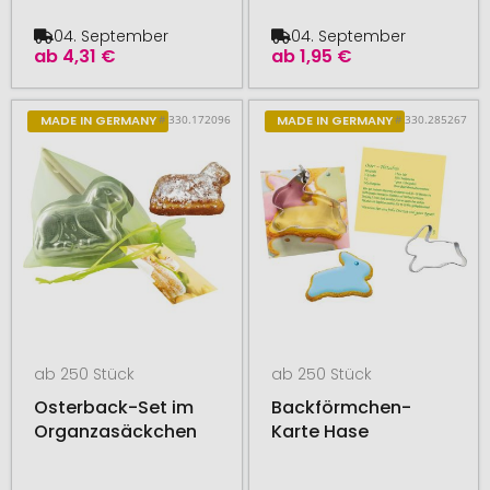
04. September
04. September
ab
4,31 €
ab
1,95 €
# 330.172096
# 330.285267
MADE IN GERMANY
MADE IN GERMANY
ab 250 Stück
ab 250 Stück
Osterback-Set im
Backförmchen-
Organzasäckchen
Karte Hase