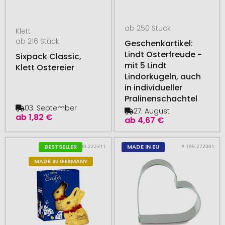
ab 250 Stück
Klett
ab 216 Stück
Geschenkartikel:
Lindt Osterfreude -
Sixpack Classic,
mit 5 Lindt
Klett Ostereier
Lindorkugeln, auch
in individueller
Pralinenschachtel
03. September
27. August
ab
1,82 €
ab
4,67 €
# 300.222311
# 195.272001
BESTSELLER
MADE IN EU
MADE IN GERMANY