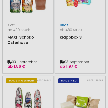
Klett
Lindt
ab 480 Stück
ab 480 Stück
MAXI-Schoko-
Klappbox S
Osterhase
03. September
03. September
ab
1,56 €
ab
1,97 €
# 400.234642
# 505.178065
MADE IN GERMANY
MADE IN EU