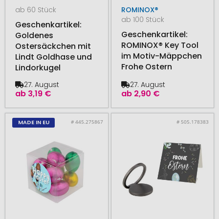
ab 60 Stück
ROMINOX®
ab 100 Stück
Geschenkartikel:
Geschenkartikel:
Goldenes
ROMINOX® Key Tool
Ostersäckchen mit
im Motiv-Mäppchen
Lindt Goldhase und
Frohe Ostern
Lindorkugel
27. August
27. August
ab
3,19 €
ab
2,90 €
# 445.275867
# 505.178383
MADE IN EU