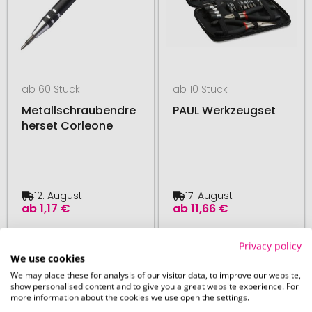
ab 60 Stück
ab 10 Stück
Metallschraubendre
PAUL Werkzeugset
herset Corleone
12. August
17. August
ab
1,17 €
ab
11,66 €
Privacy policy
# 500.279310
# 480.274315
We use cookies
We may place these for analysis of our visitor data, to improve our website,
show personalised content and to give you a great website experience. For
more information about the cookies we use open the settings.