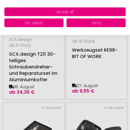
Accept all
No, adjust
Deny
SCX.design
ab 10 Stück
ab 5 Stück
Werkzeugset RE98-
SCX.design T20 30-
BIT OF WORK
teiliges
Schraubendreher-
und Reparaturset im
Aluminiumkoffer
27. August
18. August
ab
9,55 €
ab
34,36 €
# 140.220003
# 140.220008