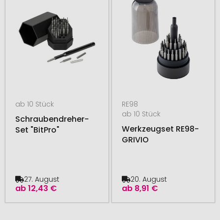
ab 10 Stück
RE98
ab 10 Stück
Schraubendreher-
Werkzeugset RE98-
Set "BitPro"
GRIVIO
27. August
20. August
ab
12,43 €
ab
8,91 €