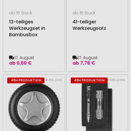
ab 15 Stück
ab 15 Stück
13-teiliges
41-teiliger
Werkzeugset in
Werkzeugsatz
Bambusbox
17. August
17. August
ab
6,69 €
ab
7,78 €
# 350.2239
# 350.22394
48H PRODUKTION
48H PRODUKTION