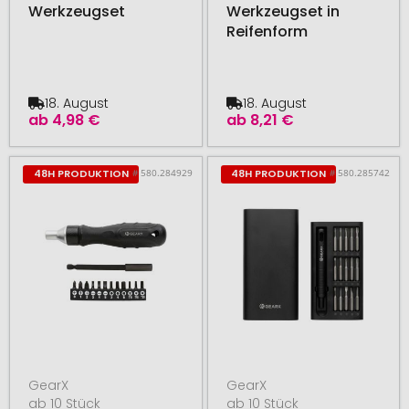
Werkzeugset
Werkzeugset in
Reifenform
18. August
18. August
ab
4,98 €
ab
8,21 €
# 580.284929
# 580.285742
48H PRODUKTION
48H PRODUKTION
GearX
GearX
ab 10 Stück
ab 10 Stück