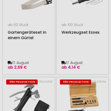
ab 50 Stück
ab 100 Stück
Gartengeräteset in
Werkzeugset Essex
einem Gürtel
17. August
17. August
ab
2,69 €
ab
4,14 €
# 170.212729
# 170.275154
48H PRODUKTION
48H PRODUKTION