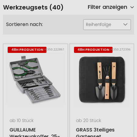
Werkzeugsets (40)
Filter anzeigen
Sortieren nach:
Reihenfolge
# 350.222861
# 350.272396
48H PRODUKTION
48H PRODUKTION
ab 10 Stück
ab 20 Stück
GUILLAUME
GRASS 3teiliges
Werkzeugkoffer, 25-
Gartenset