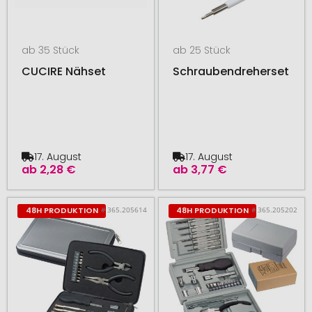
ab 35 Stück
ab 25 Stück
CUCIRE Nähset
Schraubendreherset
17. August
17. August
ab
2,28 €
ab
3,77 €
# 365.205614
# 365.205202
48H PRODUKTION
48H PRODUKTION