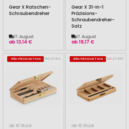
Gear X Ratschen-
Gear X 31-in-1
Schraubendreher
Präzisions-
Schraubendreher-
Satz
17. August
17. August
ab
13,14 €
ab
19,17 €
# 350.271412
# 350.271858
48H PRODUKTION
48H PRODUKTION
ab 10 Stück
ab 15 Stück