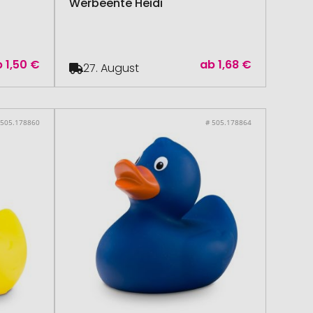
Werbeente Heidi
b
1,50 €
ab
1,68 €
27. August
 505.178860
# 505.178864