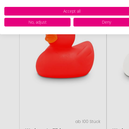
Accept all
# 505.178853
No, adjust
Deny
ab 100 Stück