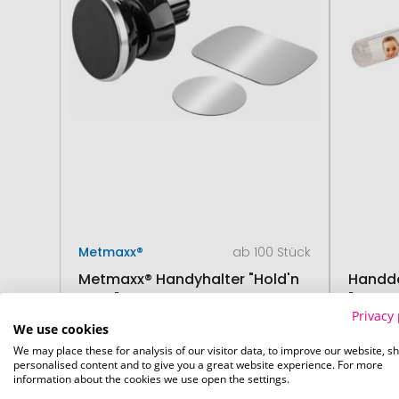
Metmaxx®
ab 100 Stück
Metmaxx® Handyhalter "Hold'n
Handde
Click"
"SaniS
Privacy 
We use cookies
We may place these for analysis of our visitor data, to improve our website, s
ab
2,71 €
20. August
15. 
personalised content and to give you a great website experience. For more
information about the cookies we use open the settings.