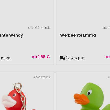
ab 100 Stück
ab 1
ente Wendy
Werbeente Emma
ab
1,68 €
a
August
27. August
# 505.178869
#