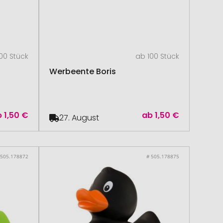
00 Stück
ab 100 Stück
Werbeente Boris
b
1,50 €
ab
1,50 €
27. August
 505.178872
# 505.178875