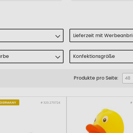
Lieferzeit mit Werbeanbr
arbe
Konfektionsgröße
Produkte pro Seite:
er
48
 GERMANY
# 320.270724
#