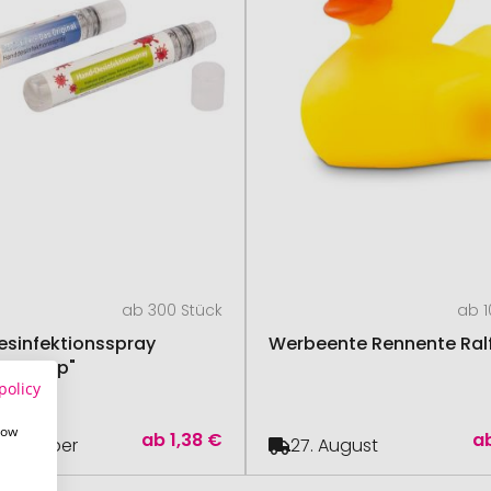
ab 300 Stück
ab 1
sinfektionsspray
Werbeente Rennente Ral
tick Cap"
policy
how
ab
1,38 €
a
September
27. August