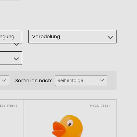
ingung
Veredelung
Sortieren nach:
Reihenfolge
 505.178849
# 505.178851