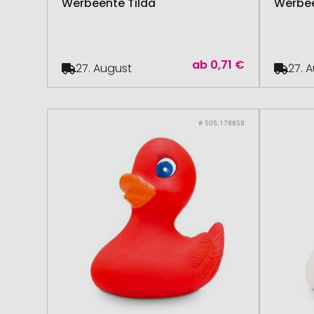
Werbeente Tilda
Werbee
ab
0,71 €
27. August
27. 
# 505.178858