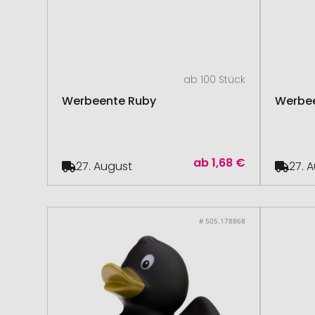
ab 100 Stück
Werbeente Ruby
Werbe
ab
1,68 €
27. August
27. 
# 505.178868