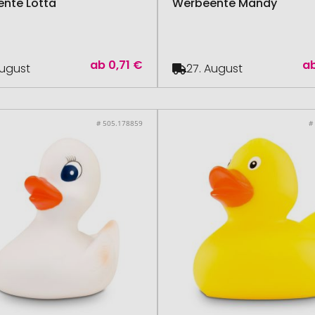
nte Lotta
Werbeente Mandy
ab
0,71 €
a
August
27. August
# 505.178859
#