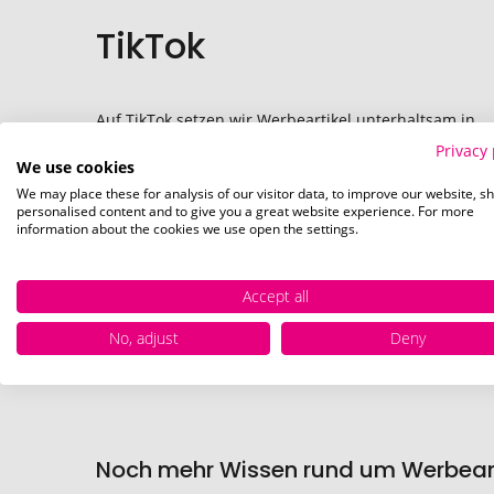
TikTok
Auf TikTok setzen wir Werbeartikel unterhaltsam in
Szene – spontan und authentisch.
Privacy 
Sie finden hier:
We use cookies
We may place these for analysis of our visitor data, to improve our website, s
✅ Trendige Kurzvideos und kreative Ideen
personalised content and to give you a great website experience. For more
information about the cookies we use open the settings.
✅ Produktvorstellungen in lockerer Form
✅ Szenen aus dem Büro- und Unternehmensalltag
Accept all
✅ Content mit hohem Unterhaltungswert
No, adjust
Deny
Folgen Sie uns auf TikTok
Noch mehr Wissen rund um Werbeart