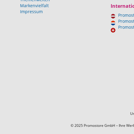
Markenvielfalt
Internati
Impressum
Promost
Promost
Promost
Un
© 2025 Promostore GmbH – Ihre Werbea