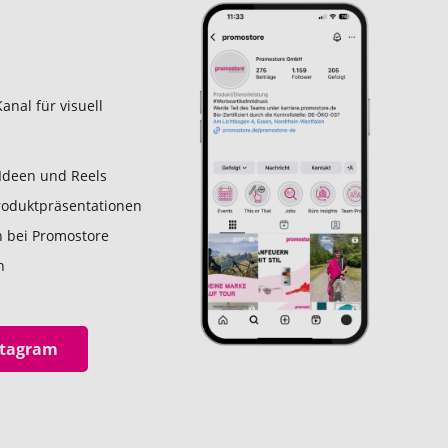
anal für visuell
-Ideen und Reels
oduktpräsentationen
en bei Promostore
n
stagram