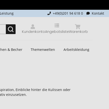
-Leistung
+49(0)201 94 618 0
Kontakt
Kundenkonto
Angebotsliste
Warenkorb
schen & Becher
Themenwelten
Arbeitskleidung
ration, Einblicke hinter die Kulissen oder
ativ einzusetzen.