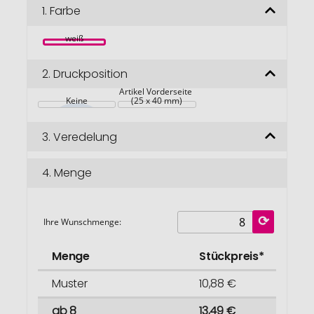
Bildgalerie
1.
Farbe
springen
weiß
2.
Druckposition
Artikel Vorderseite 
Keine
(25 x 40 mm)
3.
Veredelung
4.
Menge
Ihre Wunschmenge:
Menge
Stückpreis*
Muster
10,88 €
ab 8
13,49 €