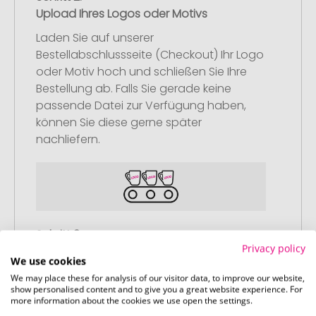
Upload Ihres Logos oder Motivs
Laden Sie auf unserer
Bestellabschlussseite (Checkout) Ihr Logo
oder Motiv hoch und schließen Sie Ihre
Bestellung ab. Falls Sie gerade keine
passende Datei zur Verfügung haben,
können Sie diese gerne später
nachliefern.
Schritt 3:
Privacy policy
Artikelvorschau und Freigabe
We use cookies
Sie erhalten von uns eine kostenlose
We may place these for analysis of our visitor data, to improve our website,
show personalised content and to give you a great website experience. For
Druckvorschau mit Ihrem Design. Sobald
more information about the cookies we use open the settings.
Sie diese freigeben, starten wir