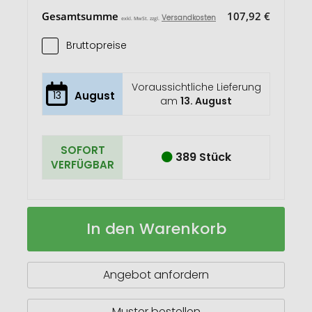
Gesamtsumme
107,92 €
Versandkosten
exkl. MwSt. zzgl.
Bruttopreise
Voraussichtliche Lieferung
13
August
am
13. August
SOFORT
389 Stück
VERFÜGBAR
Nomimono
Auf
In den Warenkorb
Schüssel-
Lager
Set
mini,
4er-
Angebot anfordern
Set
Muster bestellen