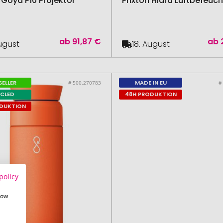
 Goya P10 Projektor
Prixton Hidra Luftbefeuch
ab
91,87 €
ab
August
18. August
SELLER
MADE IN EU
# 500.270783
#
YCLED
48H PRODUKTION
ODUKTION
policy
how