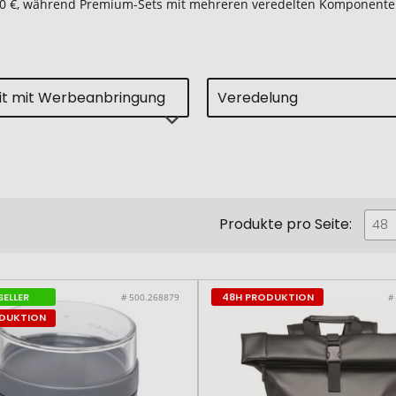
b 10 €, während Premium-Sets mit mehreren veredelten Komponente
eit mit Werbeanbringung
Veredelung
Produkte pro Seite:
48
SELLER
48H PRODUKTION
# 500.268879
#
ODUKTION