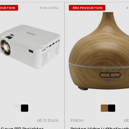
ODUKTION
48H PRODUKTION
# 500.270554
#
ab 5 Stück
Prixton
ab