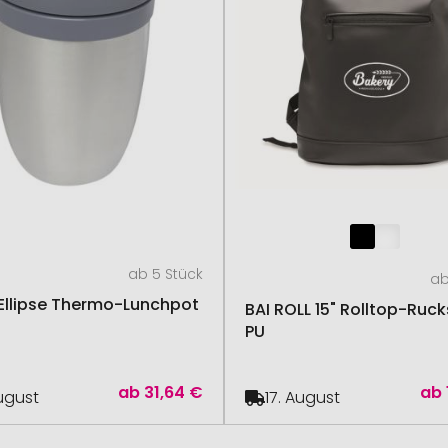
ab 5 Stück
ab
Ellipse Thermo-Lunchpot
BAI ROLL 15" Rolltop-Ruc
PU
ab
31,64 €
ab
August
17. August