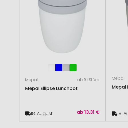
Mepal
Mepal
ab 10 Stück
Mepal 
Mepal Ellipse Lunchpot
ab
13,31 €
18. August
18. 