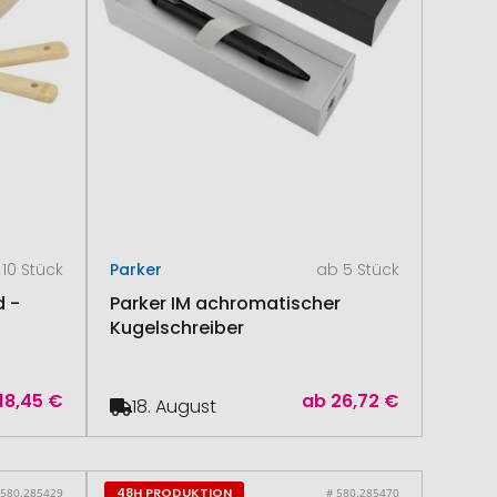
10 Stück
Parker
ab 5 Stück
d -
Parker IM achromatischer
Kugelschreiber
18,45 €
ab
26,72 €
18. August
48H PRODUKTION
 580.285429
# 580.285470