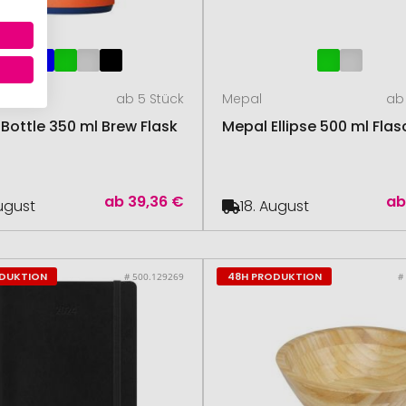
ottle
ab 5 Stück
Mepal
ab 
Bottle 350 ml Brew Flask
Mepal Ellipse 500 ml Fla
ab
39,36 €
a
August
18. August
ODUKTION
48H PRODUKTION
# 500.129269
#