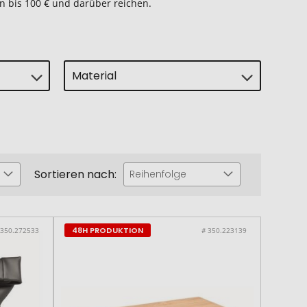
n bis 100 € und darüber reichen.
Material
Sortieren nach:
Reihenfolge
48H PRODUKTION
 350.272533
# 350.223139