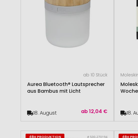
ab 10 Stück
Moleski
Aurea Bluetooth® Lautsprecher
Molesk
aus Bambus mit Licht
Wochen
ab
12,04 €
18. August
18. 
48H PRODUKTION
48H PR
# 500.270194