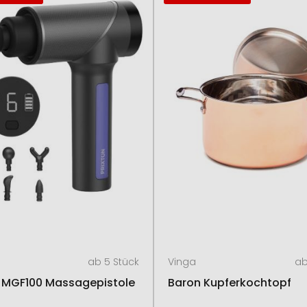
ab 5 Stück
Vinga
ab
n MGF100 Massagepistole
Baron Kupferkochtopf