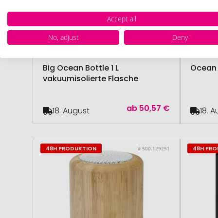
Accept all
No, adjust
Deny
Ocean Bottle
ab 5 Stück
Ocean B
Big Ocean Bottle 1 L
Ocean 
vakuumisolierte Flasche
ab
50,57 €
18. August
18. 
48H PRODUKTION
48H PR
# 500.129251