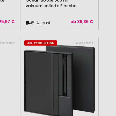
ter
Ocean Bottle 500 ml
vakuumisolierte Flasche
25,97 €
ab
39,36 €
18. August
48H PRODUKTION
 500.270802
# 500.270217