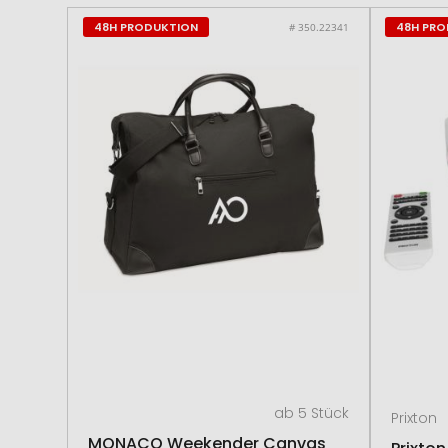
48H PRODUKTION
48H PR
# 350.22341
ab 5 Stück
Prixton
MONACO Weekender Canvas