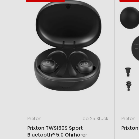
Prixton
ab 25 Stück
Prixton
Prixton TWS160S Sport
Prixto
Bluetooth® 5.0 Ohrhörer