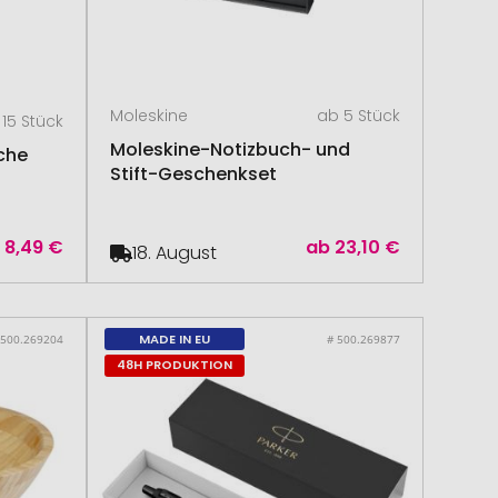
Moleskine
ab 5 Stück
15 Stück
Moleskine-Notizbuch- und
sche
Stift-Geschenkset
b
8,49 €
ab
23,10 €
18. August
MADE IN EU
 500.269204
# 500.269877
48H PRODUKTION