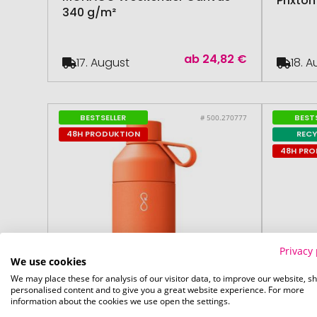
Prixton
340 g/m²
ab
24,82 €
17. August
18. 
BESTSELLER
BEST
# 500.270777
48H PRODUKTION
REC
48H PR
Privacy 
We use cookies
We may place these for analysis of our visitor data, to improve our website, s
personalised content and to give you a great website experience. For more
information about the cookies we use open the settings.