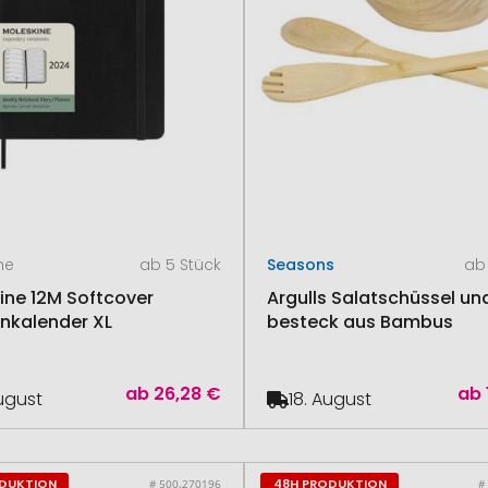
ne
ab 5 Stück
Seasons
ab 
ine 12M Softcover
Argulls Salatschüssel un
kalender XL
besteck aus Bambus
ab
26,28 €
ab
August
18. August
ODUKTION
48H PRODUKTION
# 500.270196
#