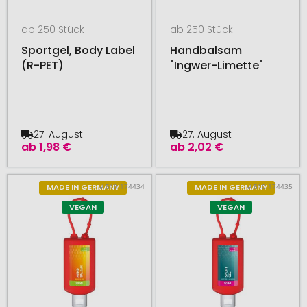
ab 250 Stück
ab 250 Stück
Sportgel, Body Label
Handbalsam
(R-PET)
"Ingwer-Limette"
27. August
27. August
ab
1,98 €
ab
2,02 €
# 510.174434
# 510.174435
MADE IN GERMANY
MADE IN GERMANY
VEGAN
VEGAN