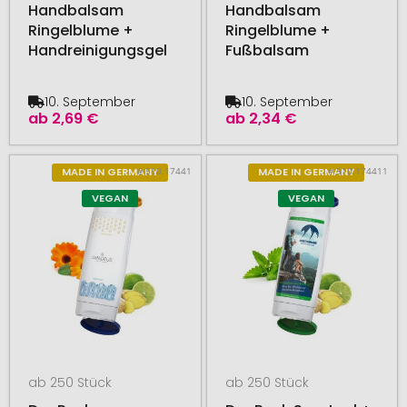
Handbalsam
Handbalsam
Ringelblume +
Ringelblume +
Handreinigungsgel
Fußbalsam
10. September
10. September
ab
2,69 €
ab
2,34 €
# 510.17441
# 510.174411
MADE IN GERMANY
MADE IN GERMANY
VEGAN
VEGAN
ab 250 Stück
ab 250 Stück