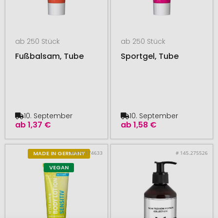
ab 250 Stück
ab 250 Stück
Fußbalsam, Tube
Sportgel, Tube
10. September
10. September
ab
1,37 €
ab
1,58 €
# 510.174633
# 145.275526
MADE IN GERMANY
VEGAN