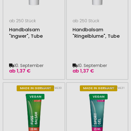
ab 250 Stück
ab 250 Stück
Handbalsam
Handbalsam
"Ingwer", Tube
"Ringelblume", Tube
10. September
10. September
ab
1,37 €
ab
1,37 €
# 510.174630
# 510.174631
MADE IN GERMANY
MADE IN GERMANY
VEGAN
VEGAN