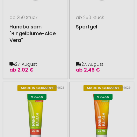
ab 250 Stück
ab 250 Stück
Handbalsam
Sportgel
"Ringelblume-Aloe
Vera"
27. August
27. August
ab
2,02 €
ab
2,46 €
# 510.174628
# 510.174629
MADE IN GERMANY
MADE IN GERMANY
VEGAN
VEGAN