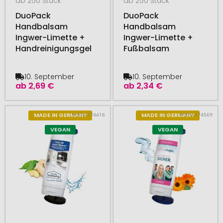
ab 250 Stück
ab 250 Stück
DuoPack
DuoPack
Handbalsam
Handbalsam
Ingwer-Limette +
Ingwer-Limette +
Handreinigungsgel
Fußbalsam
10. September
10. September
ab
2,69 €
ab
2,34 €
# 510.174416
# 510.174569
MADE IN GERMANY
MADE IN GERMANY
VEGAN
VEGAN