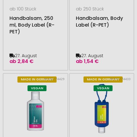
ab 100 Stück
ab 250 Stück
Handbalsam, 250
Handbalsam, Body
ml, Body Label (R-
Label (R-PET)
PET)
27. August
27. August
ab
2,84 €
ab
1,54 €
# 510.174429
# 510.174433
MADE IN GERMANY
MADE IN GERMANY
VEGAN
VEGAN