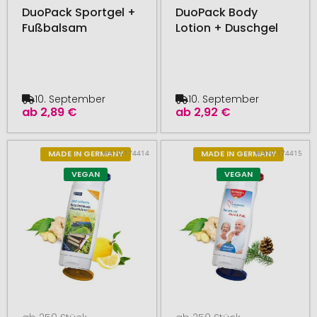
DuoPack Sportgel +
DuoPack Body
Fußbalsam
Lotion + Duschgel
10. September
10. September
ab
2,89 €
ab
2,92 €
# 510.174414
# 510.174415
MADE IN GERMANY
MADE IN GERMANY
VEGAN
VEGAN