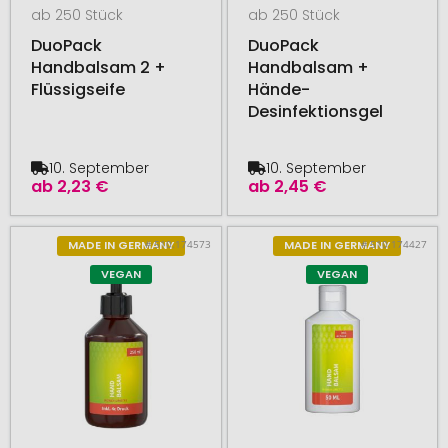
ab 250 Stück
ab 250 Stück
DuoPack
DuoPack
Handbalsam 2 +
Handbalsam +
Flüssigseife
Hände-
Desinfektionsgel
10. September
10. September
ab
2,23 €
ab
2,45 €
# 510.174573
# 510.174427
MADE IN GERMANY
MADE IN GERMANY
VEGAN
VEGAN