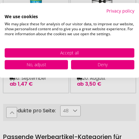
Privacy policy
We use cookies
We may place these for analysis of our visitor data, to improve our website,
show personalised content and to give you a great website experience. For
ab 250 Stück
ab 50 Stück
more information about the cookies we use open the settings.
Body & After Sun
Handlotion in einer
Lotion (sensitiv),
Apotheke-Flasche
Accept all
Tube
No, adjust
Deny
10. September
20. August
ab
1,47 €
ab
3,50 €
Produkte pro Seite:
48
Passende Werbeartikel-Kategorien für