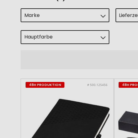
Marke
Lieferz
Hauptfarbe
48H PRODUKTION
48H PR
# 500.125456