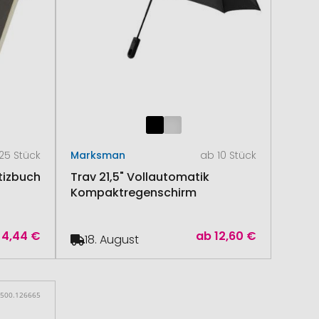
25 Stück
Marksman
ab 10 Stück
tizbuch
Trav 21,5" Vollautomatik
Kompaktregenschirm
4,44 €
ab
12,60 €
18. August
 500.126665