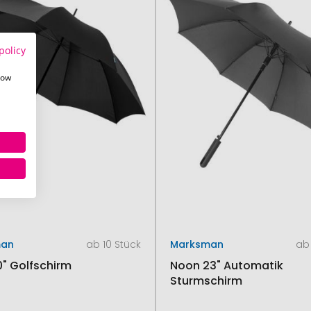
policy
how
man
ab 10 Stück
Marksman
ab 
0" Golfschirm
Noon 23" Automatik
Sturmschirm