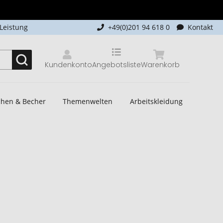
-Leistung
+49(0)201 94 618 0
Kontakt
Kundenkonto
Angebotsliste
Warenkorb
schen & Becher
Themenwelten
Arbeitskleidung