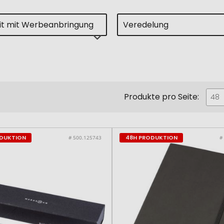
eit mit Werbeanbringung
Veredelung
Produkte pro Seite:
48
ODUKTION
48H PRODUKTION
# 500.125743
#