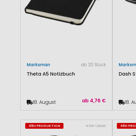
Marksman
ab 20 Stück
Marks
Theta A5 Notizbuch
Dash S
ab
4,76 €
18. August
18. 
48H PRODUKTION
48H PR
# 500.126645