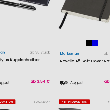
man
ab 30 Stück
Marksman
ab 
tylus Kugelschreiber
Revello A5 Soft Cover No
ab
3,54 €
ab
August
18. August
ODUKTION
48H PRODUKTION
# 500.126647
#