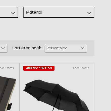
Material
Sortieren nach:
Reihenfolge
48H PRODUKTION
 500.125671
# 500.126629