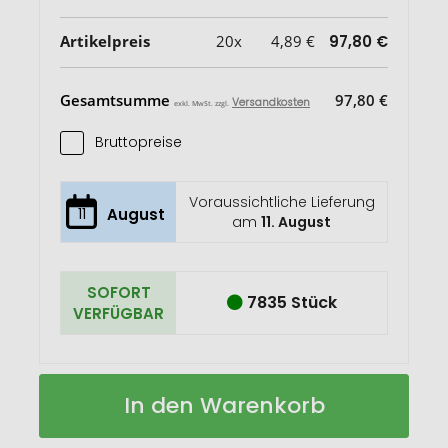
Artikelpreis
20x
4,89 €
97,80 €
Gesamtsumme
97,80 €
Versandkosten
exkl. MwSt. zzgl.
Bruttopreise
Voraussichtliche Lieferung
11
August
am
11. August
SOFORT
7835 Stück
VERFÜGBAR
Theta
Auf
In den Warenkorb
A5
Lager
Notizbuch