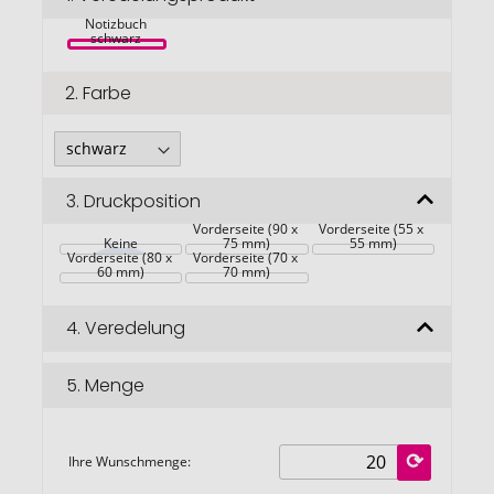
Theta A5 
springen
Notizbuch 
schwarz 
2.
Farbe
3.
Druckposition
Vorderseite (90 x 
Vorderseite (55 x 
Keine
75 mm)
55 mm)
Vorderseite (80 x 
Vorderseite (70 x 
60 mm)
70 mm)
4.
Veredelung
5.
Menge
Ihre Wunschmenge: