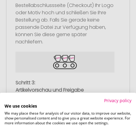
Bestellabschlussseite (Checkout) Ihr Logo
oder Motiv hoch und schließen Sie Ihre
Bestellung ab. Falls Sie gerade keine
passende Datei zur Verfügung haben,
können Sie diese gerne später
nachliefern.
Schritt 3:
Artikelvorschau und Freigabe
Sie erhalten von uns eine kostenlose
Privacy policy
We use cookies
Druckvorschau mit Ihrem Design. Sobald
We may place these for analysis of our visitor data, to improve our website,
Sie diese freigeben, starten wir
show personalised content and to give you a great website experience. For
umgehend mit der Produktion.
more information about the cookies we use open the settings.