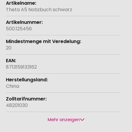
Informationen
Theta A5 Notizbuch schwarz
500.125456
20
8713159133162
China
48201030
Mehr anzeigen