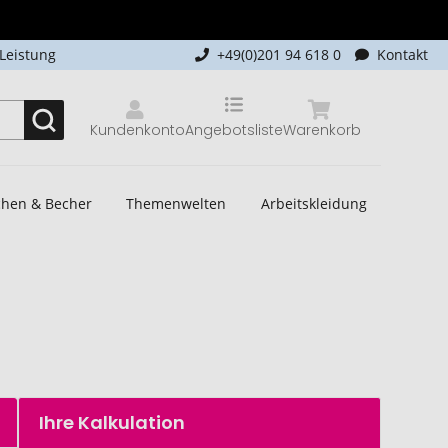
-Leistung
+49(0)201 94 618 0
Kontakt
Kundenkonto
Angebotsliste
Warenkorb
schen & Becher
Themenwelten
Arbeitskleidung
Ihre Kalkulation