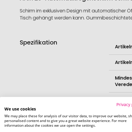
Schirm im exklusiven Design mit automatischer Öf
Tisch gehängt werden kann. Gummibeschichteter, 
Spezifikation
Weitere
Artike
Informati
Artike
Mindes
Verede
EAN
Privacy 
We use cookies
Herste
We may place these for analysis of our visitor data, to improve our website, s
personalised content and to give you a great website experience. For more
information about the cookies we use open the settings.
Zollta