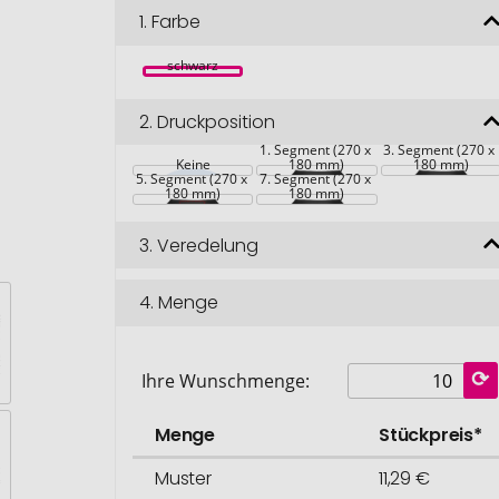
1.
Farbe
schwarz
2.
Druckposition
1. Segment (270 x 
3. Segment (270 x 
Keine
180 mm)
180 mm)
5. Segment (270 x 
7. Segment (270 x 
180 mm)
180 mm)
3.
Veredelung
4.
Menge
Ihre Wunschmenge:
Menge
Stückpreis*
Muster
11,29 €