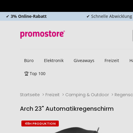
✔
3% Online-Rabatt
✔ Schnelle Abwicklung
Büro
Elektronik
Giveaways
Freizeit
H
🏆 Top 100
Startseite
Freizeit
Camping & Outdoor
Regensc
Arch 23" Automatikregenschirm
Zum
Zum
48H PRODUKTION
Ende
Anfang
der
der