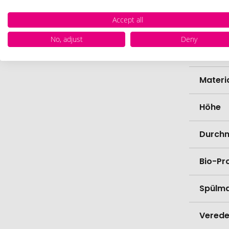
Accept all
Marke
No, adjust
Deny
Farbe
Materi
Höhe
Durch
Bio-Pr
Spülma
Verede