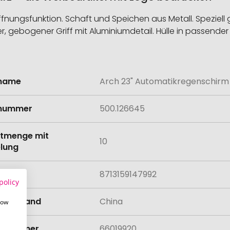
fnungsfunktion. Schaft und Speichen aus Metall. Speziell g
gebogener Griff mit Aluminiumdetail. Hülle in passender 
lname
Arch 23" Automatikregenschirm
onen
lnummer
500.126645
tmenge mit
10
lung
8713159147992
policy
llungsland
China
how
rifnummer
66019920