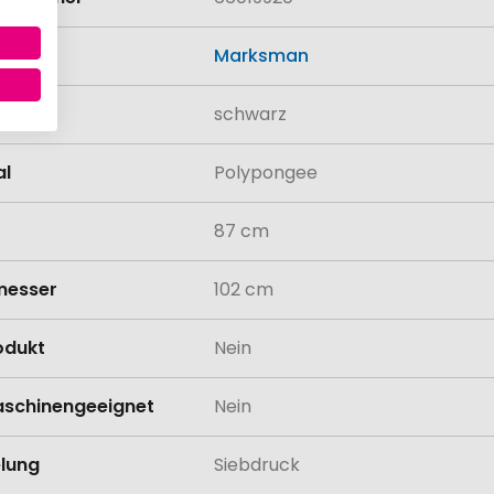
Marksman
schwarz
al
Polypongee
87 cm
messer
102 cm
odukt
Nein
schinengeeignet
Nein
lung
Siebdruck