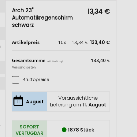
Arch 23"
13,34 €
Automatikregenschirm
schwarz
Artikelpreis
10x
13,34 €
133,40 €
Gesamtsumme
133,40 €
exkl. MwSt. zzgl.
Versandkosten
Bruttopreise
Voraussichtliche
11
August
Lieferung am
11. August
SOFORT
1878 Stück
VERFÜGBAR