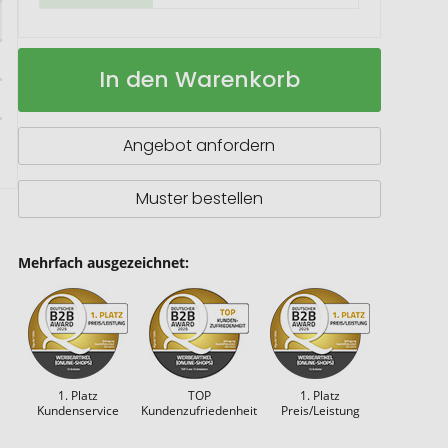
Arch
Auf
In den Warenkorb
23"
Lager
Automatikregenschirm
Angebot anfordern
Muster bestellen
Mehrfach ausgezeichnet:
1. Platz
TOP
1. Platz
Kundenservice
Kundenzufriedenheit
Preis/Leistung