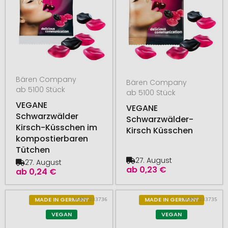
Bären Company
Bären Company
ab 5100 Stück
ab 5100 Stück
VEGANE
VEGANE
Schwarzwälder
Schwarzwälder-
Kirsch-Küsschen im
Kirsch Küsschen
kompostierbaren
Tütchen
27. August
27. August
ab
0,23 €
ab
0,24 €
# 400.233736
# 400.233735
MADE IN GERMANY
MADE IN GERMANY
VEGAN
VEGAN