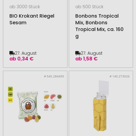
ab 3000 Stück
ab 500 Stück
BIO Krokant Riegel
Bonbons Tropical
Sesam
Mix, Bonbons
Tropical Mix, ca. 160
g
27. August
27. August
ab
0,34 €
ab
1,58 €
# 545.284490
# 140.273026