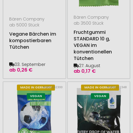
Bären Company
Bären Company
ab 3500 Stück
ab 5000 Stück
Fruchtgummi
Vegane Bärchen im
STANDARD 10 g,
kompostierbaren
VEGAN im
Tütchen
konventionellen
Tütchen
03. September
27. August
ab
0,26 €
ab
0,17 €
# 400.282300
# 400.282348
MADE IN GERMANY
MADE IN GERMANY
VEGAN
VEGAN