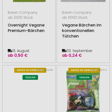
Bären Company
Bären Company
ab 2000 Stück
ab 5000 Stück
Overnight Vegane
Vegane Bärchen im
Premium-Bärchen
konventionellen
Tütchen
13. August
03. September
ab
0,50 €
ab
0,24 €
# 400.282438
# 400.282312
MADE IN GERMANY
MADE IN GERMANY
VEGAN
VEGAN