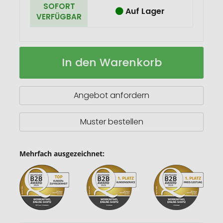
SOFORT
Auf Lager
VERFÜGBAR
Fruchtgummi
Auf
In den Warenkorb
STANDARD
Lager
10
g,
VEGAN
Angebot anfordern
im
kompostierbaren
Tütchen
Muster bestellen
Mehrfach ausgezeichnet: