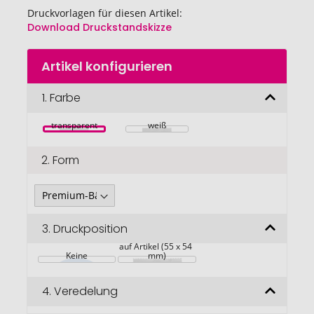
Druckvorlagen für diesen Artikel:
Download Druckstandskizze
Zum
Artikel konfigurieren
Anfang
der
Bildgalerie
1.
Farbe
springen
transparent
weiß
2.
Form
3.
Druckposition
auf Artikel (55 x 54 
Keine
mm)
4.
Veredelung