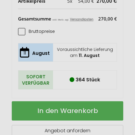
Artikelpreis
5x
54,00 €
270,00 €
Gesamtsumme
270,00 €
Versandkosten
exkl. MwSt. zzgl.
Bruttopreise
Voraussichtliche Lieferung
11
August
am
11. August
SOFORT
364 Stück
VERFÜGBAR
VINGA
Auf
In den Warenkorb
Hattasan
Lager
Damascus
Kochmesser
Edition
Angebot anfordern