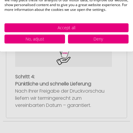
We may place these for analysis of our visitor data, to improve our website,
Artikelvorschau und Freigabe
show personalised content and to give you a great website experience. For
more information about the cookies we use open the settings.
Sie erhalten von uns eine kostenlose
Druckvorschau mit Ihrem Design. Sobald
Accept all
Sie diese freigeben, starten wir
umgehend mit der Produktion.
No, adjust
Deny
Schritt 4:
Pünktliche und schnelle Lieferung
Nach Ihrer Freigabe der Druckvorschau
liefern wir termingerecht zum
vereinbarten Datum – garantiert.