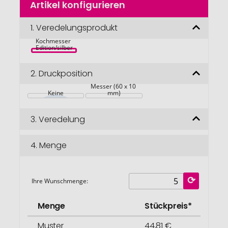
Artikel konfigurieren
Anfang
der
VINGA 
Bildgalerie
1.
Veredelungsprodukt
Hattasan 
Damascus 
springen
Kochmesser 
Edition/silber
2.
Druckposition
Messer (60 x 10 
Keine
mm)
3.
Veredelung
4.
Menge
Ihre Wunschmenge:
Menge
Stückpreis*
Muster
44,81 €