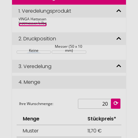
der
Bildgalerie
1.
Veredelungsprodukt
springen
VINGA Hattasan 
Brotmesser/silber
2.
Druckposition
Messer (50 x 10 
Keine
mm)
3.
Veredelung
4.
Menge
Ihre Wunschmenge:
Menge
Stückpreis*
Muster
11,70 €