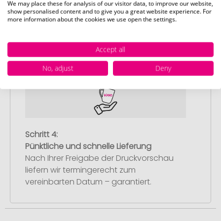
Schritt 3:
We may place these for analysis of our visitor data, to improve our website,
show personalised content and to give you a great website experience. For
Artikelvorschau und Freigabe
more information about the cookies we use open the settings.
Sie erhalten von uns eine kostenlose
Druckvorschau mit Ihrem Design. Sobald
Accept all
Sie diese freigeben, starten wir
umgehend mit der Produktion.
No, adjust
Deny
Schritt 4:
Pünktliche und schnelle Lieferung
Nach Ihrer Freigabe der Druckvorschau
liefern wir termingerecht zum
vereinbarten Datum – garantiert.