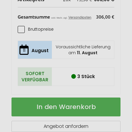
Gesamtsumme
306,00 €
Versandkosten
exkl. MwSt. zzgl.
Bruttopreise
Voraussichtliche Lieferung
11
August
am
11. August
SOFORT
3 Stück
VERFÜGBAR
VINGA
Auf
In den Warenkorb
Hattasan
Lager
Brotmesser
Angebot anfordern