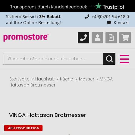
Sichern Sie sich
3% Rabatt
+49(0)201 94 618 0
auf Ihre Online-Bestellung!
Kontakt
Startseite
Haushalt
Küche
Messer
VINGA
Hattasan Brotmesser
VINGA Hattasan Brotmesser
48H PRODUKTION
Zum