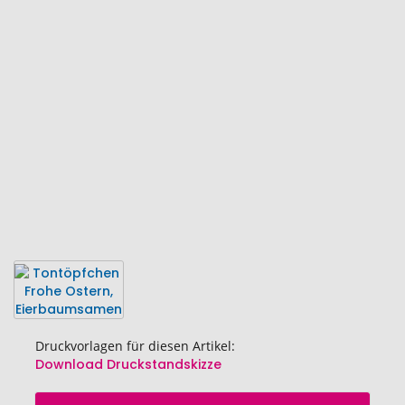
Ende
der
Bildgalerie
springen
Druckvorlagen für diesen Artikel:
Download Druckstandskizze
Zum