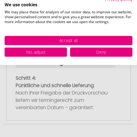
Artikelvorschau und Freigabe
We use cookies
We may place these for analysis of our visitor data, to improve our website,
Sie erhalten von uns eine kostenlose
show personalised content and to give you a great website experience. For
Druckvorschau mit Ihrem Design. Sobald
more information about the cookies we use open the settings.
Sie diese freigeben, starten wir
umgehend mit der Produktion.
Accept all
No, adjust
Deny
Schritt 4:
Pünktliche und schnelle Lieferung
Nach Ihrer Freigabe der Druckvorschau
liefern wir termingerecht zum
vereinbarten Datum – garantiert.