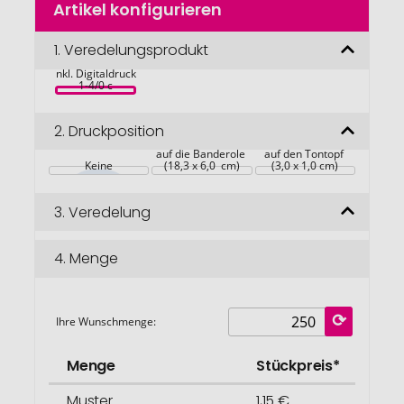
Artikel konfigurieren
Anfang
der
Tontöpfchen 
Bildgalerie
1.
Veredelungsprodukt
Frohe Ostern, 
Eierbaumsamen, 
springen
inkl. Digitaldruck 
1-4/0 c
2.
Druckposition
auf die Banderole 
auf den Tontopf 
Keine
(18,3 x 6,0  cm)
(3,0 x 1,0 cm)
3.
Veredelung
4.
Menge
Ihre Wunschmenge:
Menge
Stückpreis*
Muster
1,15 €