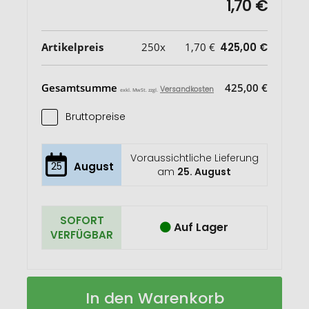
1,70 €
Artikelpreis
250x
1,70 €
425,00 €
Gesamtsumme
425,00 €
Versandkosten
exkl. MwSt. zzgl.
Bruttopreise
Voraussichtliche Lieferung
25
August
am
25. August
SOFORT
Auf Lager
VERFÜGBAR
Tontöpfchen
Auf
In den Warenkorb
Frohe
Lager