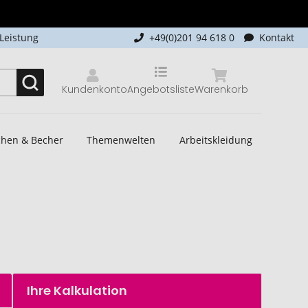
-Leistung
+49(0)201 94 618 0
Kontakt
Kundenkonto
Angebotsliste
Warenkorb
schen & Becher
Themenwelten
Arbeitskleidung
Ihre Kalkulation