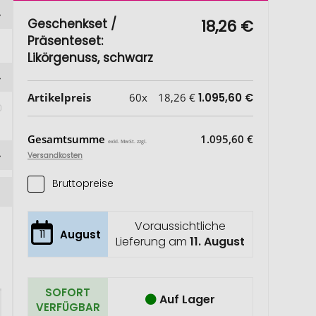
Geschenkset /
18,26 €
Präsenteset:
Likörgenuss, schwarz
Artikelpreis
60x
18,26 €
1.095,60 €
Gesamtsumme
1.095,60 €
exkl. MwSt. zzgl.
Versandkosten
Bruttopreise
Voraussichtliche
11
August
Lieferung am
11. August
SOFORT
Auf Lager
VERFÜGBAR