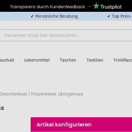
✔ Persönliche Beratung
✔ Top Preis
aushalt
Lebensmittel
Taschen
Textilien
Trinkfla
Geschenkset / Präsenteset: Likörgenuss
ss
Artikel konfigurieren