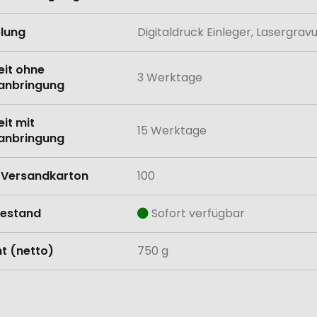
lung
Digitaldruck Einleger, Lasergrav
eit ohne
3 Werktage
anbringung
eit mit
15 Werktage
anbringung
Versandkarton
100
estand
Sofort verfügbar
t (netto)
750 g