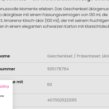
nussvolle Momente erleben. Das Geschenkset Likörgenuss is
o Likörgläser mit einem Fassungsvermögen von 130 ml, die
ES Amarena-Kirsch-Likör (100 ml), der mit seinem fruchtig
en in einem eleganten schwarzen Karton mit Klarsichtdecke
lname
Geschenkset / Präsenteset: Lik
onen
lnummer
505.178764
tmenge mit
60
policy
lung
how
4070025223315