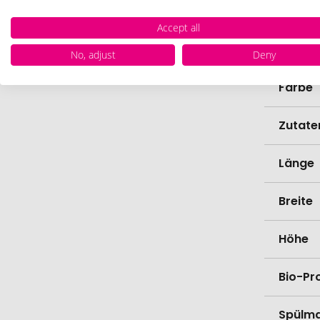
Herste
Accept all
Zollta
No, adjust
Deny
Farbe
Zutate
Länge
Breite
Höhe
Bio-Pr
Spülma