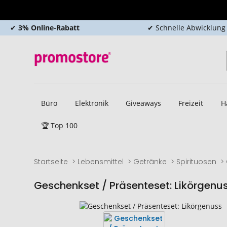
✔
3% Online-Rabatt
✔ Schnelle Abwicklung
Büro
Elektronik
Giveaways
Freizeit
H
🏆 Top 100
Startseite
Lebensmittel
Getränke
Spirituosen
Geschenkset / Präsenteset: Likörgenu
Zum
Zum
Ende
Anfang
der
der