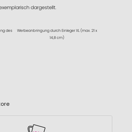
exemplarisch dargestellt.
ung des
Werbeanbringung durch Einleger XL (max. 21 x
)
14,8 cm)
tore