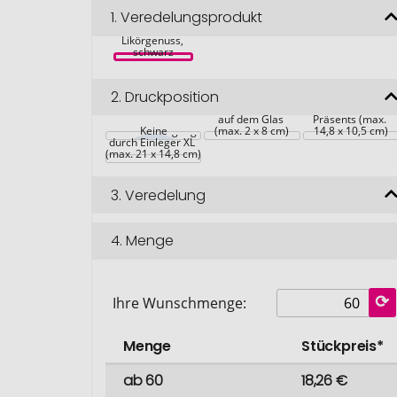
1.
Veredelungsprodukt
Geschenkset / 
Präsenteset: 
Likörgenuss, 
schwarz
Werbeanbringung 
2.
Druckposition
auf der 
Werbeanbringung 
Verpackung des 
auf dem Glas 
Präsents (max. 
Werbeanbringung 
Keine
(max. 2 x 8 cm)
14,8 x 10,5 cm)
durch Einleger XL 
(max. 21 x 14,8 cm)
3.
Veredelung
4.
Menge
Ihre Wunschmenge:
Menge
Stückpreis*
ab 60
18,26 €