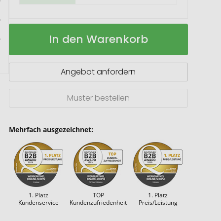
Geschenkset
Auf
In den Warenkorb
/
Lager
Präsenteset:
Likörgenuss
Angebot anfordern
Muster bestellen
Mehrfach ausgezeichnet:
1. Platz
TOP
1. Platz
Kundenservice
Kundenzufriedenheit
Preis/Leistung