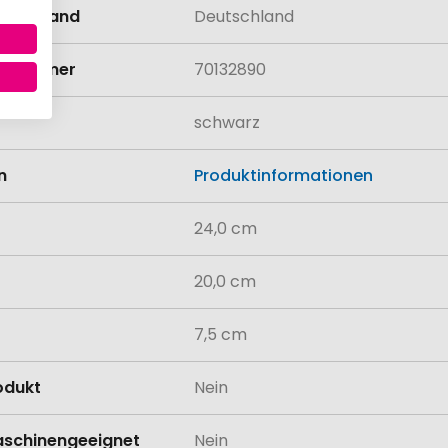
llungsland
Deutschland
rifnummer
70132890
schwarz
n
Produktinformationen
24,0 cm
20,0 cm
7,5 cm
odukt
Nein
schinengeeignet
Nein