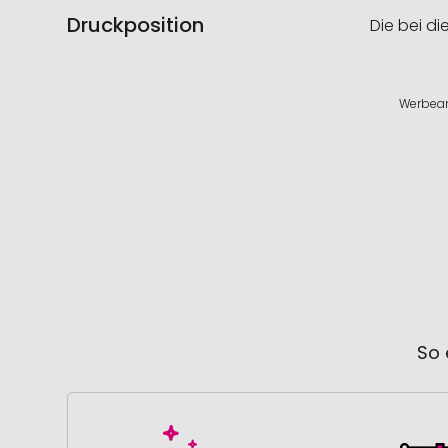
Druckposition
Die bei di
Werbean
So 