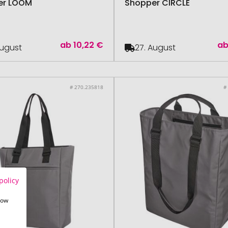
er LOOM
Shopper CIRCLE
ab
10,22 €
a
August
27. August
# 270.235818
#
policy
how