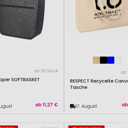
ab 50 Stück
ab 
opper SOFTBASKET
RESPECT Recycelte Canv
Tasche
ab
11,27 €
a
August
17. August