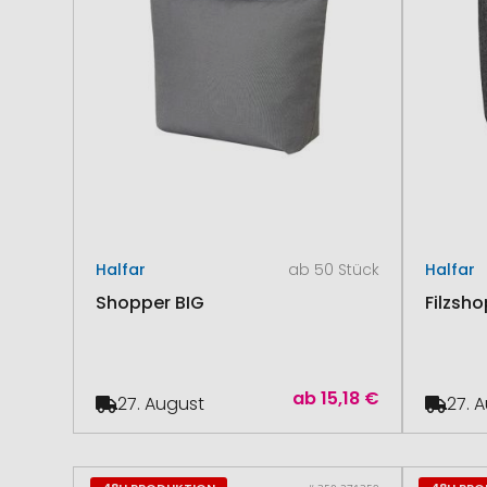
Halfar
ab 50 Stück
Halfar
Shopper BIG
Filzsh
ab
15,18 €
27. August
27. 