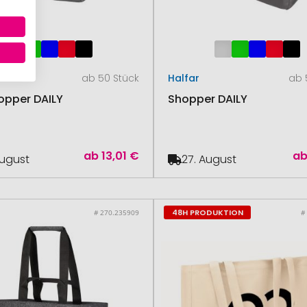
ab 50 Stück
Halfar
ab 
opper DAILY
Shopper DAILY
ab
13,01 €
a
August
27. August
48H PRODUKTION
# 270.235909
#