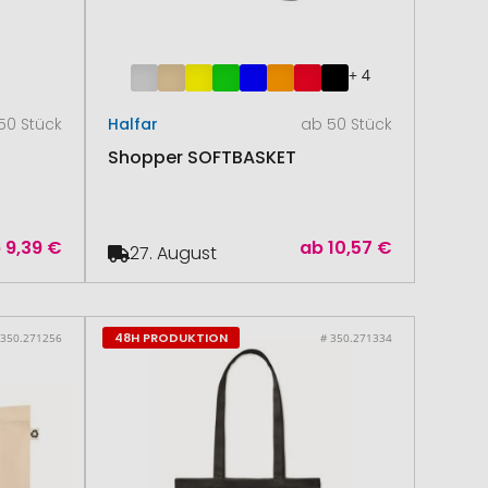
+ 4
50 Stück
Halfar
ab 50 Stück
Shopper SOFTBASKET
b
9,39 €
ab
10,57 €
27. August
48H PRODUKTION
 350.271256
# 350.271334