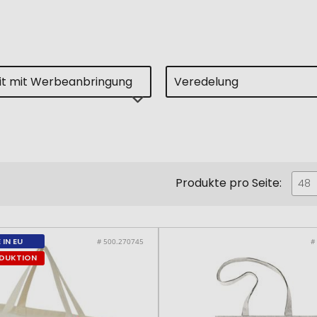
eit mit Werbeanbringung
Veredelung
Produkte pro Seite:
48
 IN EU
# 500.270745
#
ODUKTION