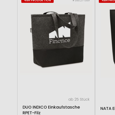
48H PRODUKTION
48H PR
# 350.271359
ab 25 Stück
DUO INDICO Einkaufstasche
NATA E
RPET-Filz