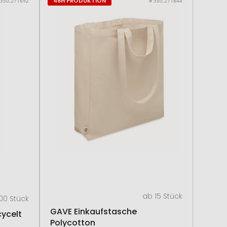
48H PRODUKTION
 350.271692
# 350.271844
ab 15 Stück
00 Stück
GAVE Einkaufstasche
ycelt
Polycotton