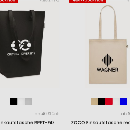
ODUKTION
48H PRODUKTION
# 350.271672
#
ab 40 Stück
ab 1
inkaufstasche RPET-Filz
ZOCO Einkaufstasche rec