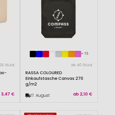
+ 15
25 Stück
ab 40 Stück
as-
RASSA COLOURED
Einkaufstasche Canvas 270
g/m2
b
3,47 €
ab
2,10 €
17. August