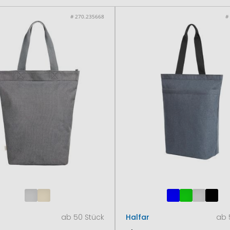
# 270.235668
#
ab 50 Stück
Halfar
ab 