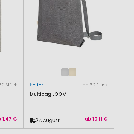
50 Stück
Halfar
ab 50 Stück
Multibag LOOM
b
1,47 €
ab
10,11 €
27. August