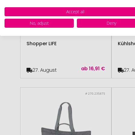
Accept all
No, adjust
Deny
Halfar
ab 50 Stück
Halfar
Shopper LIFE
Kühlsh
ab
16,91 €
27. August
27. 
# 270.235875