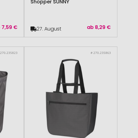
Shopper SUNNY
b
7,59 €
ab
8,29 €
27. August
 270.235823
# 270.235863