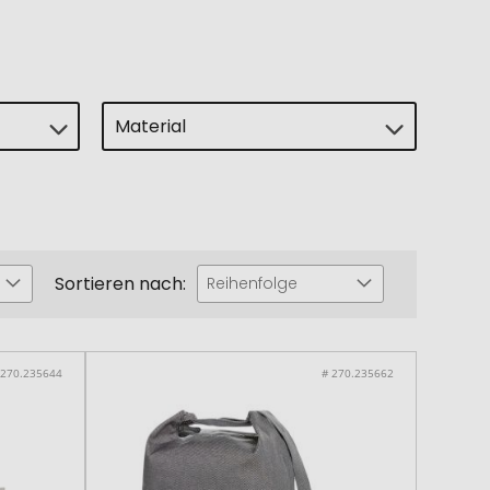
Material
Sortieren nach:
Reihenfolge
 270.235644
# 270.235662