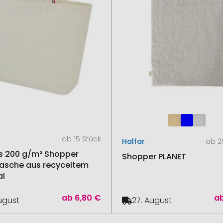
ab 15 Stück
Halfar
ab 2
 200 g/m² Shopper
Shopper PLANET
asche aus recyceltem
al
ab
6,80 €
a
August
27. August