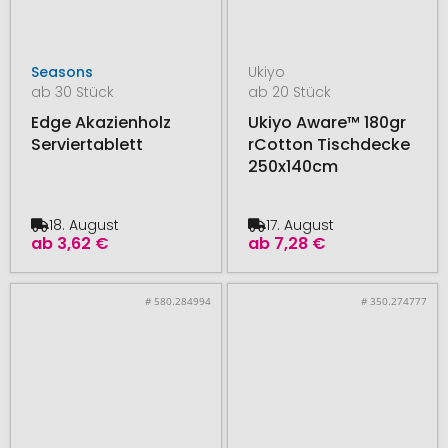
Seasons
Ukiyo
ab 30 Stück
ab 20 Stück
Edge Akazienholz
Ukiyo Aware™ 180gr
Serviertablett
rCotton Tischdecke
250x140cm
18. August
17. August
ab
3,62 €
ab
7,28 €
# 580.284994
# 350.274777