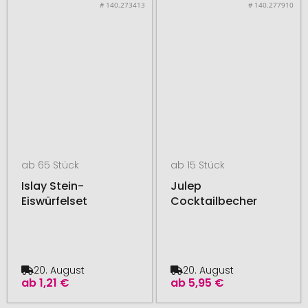
# 140.273413
# 140.277910
ab 65 Stück
ab 15 Stück
Islay Stein-
Julep
Eiswürfelset
Cocktailbecher
20. August
20. August
ab
1,21 €
ab
5,95 €