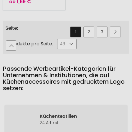
ab
1,69 €
Seite
Sie
Seite
Seite
Seite
Seite
Weiter
1
2
3
4
lesen
Produkte pro Seite:
48
gerade
die
Seite
Passende Werbeartikel-Kategorien für
Unternehmen & Institutionen, die auf
Küchenaccessoires mit gedrucktem Logo
setzen:
Küchentextilien
24 Artikel