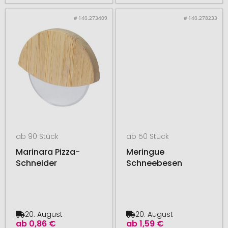
# 140.273409
# 140.278233
ab 90 Stück
ab 50 Stück
Marinara Pizza-
Meringue
Schneider
Schneebesen
20. August
20. August
ab
0,86 €
ab
1,59 €