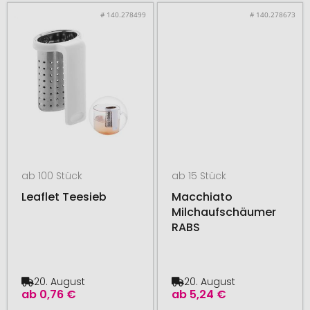
# 140.278499
# 140.278673
ab 100 Stück
ab 15 Stück
Leaflet Teesieb
Macchiato
Milchaufschäumer
RABS
20. August
20. August
ab
0,76 €
ab
5,24 €