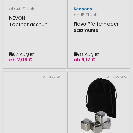
ab 40 Stück
Seasons
ab 15 Stück
NEVON
Flavo Pfeffer- oder
Topfhandschuh
Salzmühle
17. August
18. August
ab
2,08 €
ab
9,17 €
# 500.276415
# 500.276424