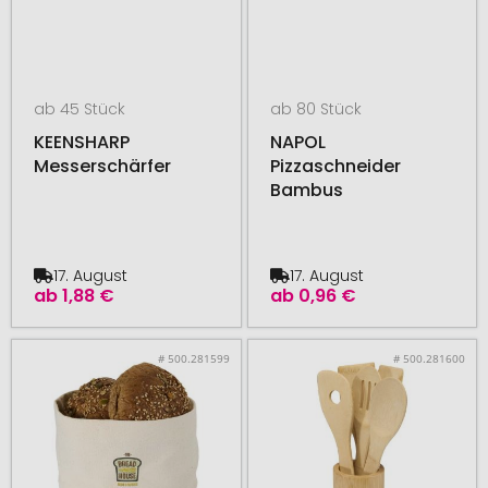
ab 45 Stück
ab 80 Stück
KEENSHARP
NAPOL
Messerschärfer
Pizzaschneider
Bambus
17. August
17. August
ab
1,88 €
ab
0,96 €
# 500.281599
# 500.281600