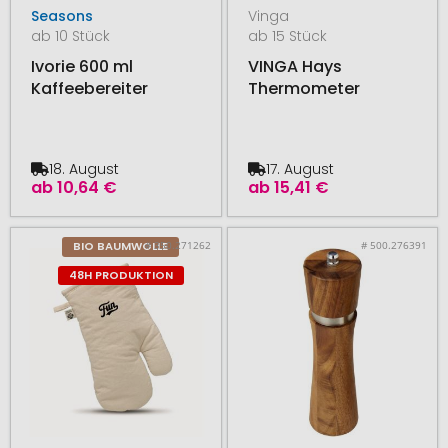
Seasons
Vinga
ab 10 Stück
ab 15 Stück
Ivorie 600 ml
VINGA Hays
Kaffeebereiter
Thermometer
18. August
17. August
ab
10,64 €
ab
15,41 €
# 350.271262
# 500.276391
BIO BAUMWOLLE
48H PRODUKTION