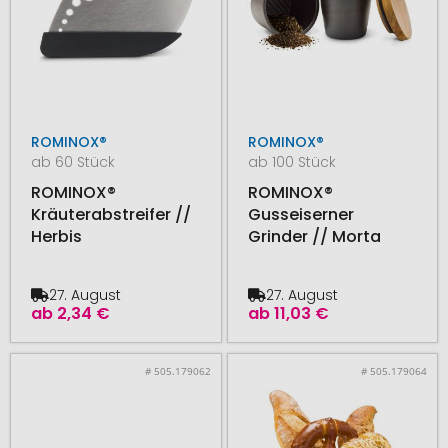
ROMINOX®
ROMINOX®
ab 60 Stück
ab 100 Stück
ROMINOX®
ROMINOX®
Kräuterabstreifer //
Gusseiserner
Herbis
Grinder // Morta
27. August
27. August
ab
2,34 €
ab
11,03 €
# 505.179062
# 505.179064