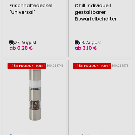
Frischhaltedeckel
Chill individuell
"Universal"
gestaltbarer
Eiswürfelbehälter
27. August
18. August
ab
0,28 €
ab
3,10 €
# 500.268743
# 500.269578
48H PRODUKTION
48H PRODUKTION