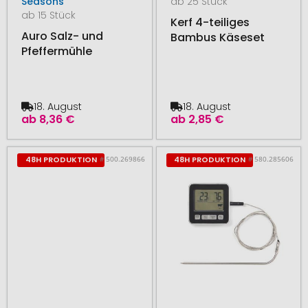
Seasons
ab 25 Stück
ab 15 Stück
Kerf 4-teiliges
Auro Salz- und
Bambus Käseset
Pfeffermühle
18. August
18. August
ab
8,36 €
ab
2,85 €
# 500.269866
# 580.285606
48H PRODUKTION
48H PRODUKTION