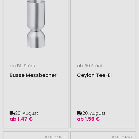
ab 50 Stück
ab 50 Stück
Busse Messbecher
Ceylon Tee-Ei
20. August
20. August
ab
1,47 €
ab
1,56 €
# 140.273609
# 140.216971