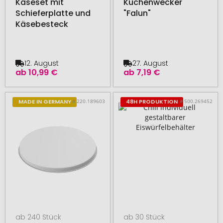
Käseset mit
Küchenwecker
Schieferplatte und
"Falun"
Käsebesteck
12. August
27. August
ab
10,99 €
ab
7,19 €
# 220.189603
# 500.269452
MADE IN GERMANY
48H PRODUKTION
ab 240 Stück
ab 30 Stück