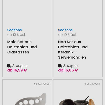
Seasons
Seasons
ab 10 Stück
ab 10 Stück
Male Set aus
Noa Set aus
Holztablett und
Holztablett und
Glastassen
Keramik-
Servierschalen
13. August
13. August
ab
16,59 €
ab
16,06 €
# 505.179060
# 505.179061