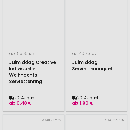
ab 155 Stück
ab 40 Stück
Julmiddag Creative
Julmiddag
Individueller
Serviettenringset
Weihnachts-
Serviettenring
20. August
20. August
ab
0,48 €
ab
1,90 €
# 140.277169
# 140.277676