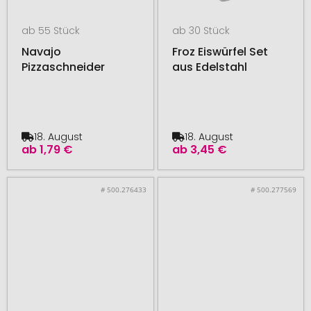
ab 55 Stück
ab 30 Stück
Navajo
Froz Eiswürfel Set
Pizzaschneider
aus Edelstahl
18. August
18. August
ab
1,79 €
ab
3,45 €
# 500.276433
# 500.277569