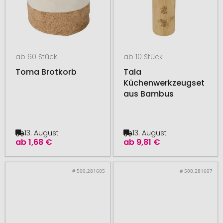
ab 60 Stück
ab 10 Stück
Toma Brotkorb
Tala
Küchenwerkzeugset
aus Bambus
13. August
13. August
ab
1,68 €
ab
9,81 €
# 500.281605
# 500.281607