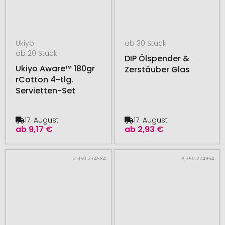
Ukiyo
ab 30 Stück
ab 20 Stück
DIP Ölspender &
Ukiyo Aware™ 180gr
Zerstäuber Glas
rCotton 4-tlg.
Servietten-Set
17. August
17. August
ab
9,17 €
ab
2,93 €
# 350.274584
# 350.274954