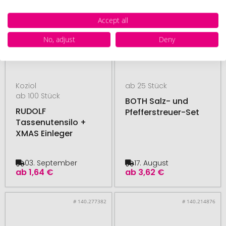
Accept all
No, adjust
Deny
Koziol
ab 25 Stück
ab 100 Stück
BOTH Salz- und
RUDOLF
Pfefferstreuer-Set
Tassenutensilo +
XMAS Einleger
03. September
17. August
ab
1,64 €
ab
3,62 €
# 140.277382
# 140.214876