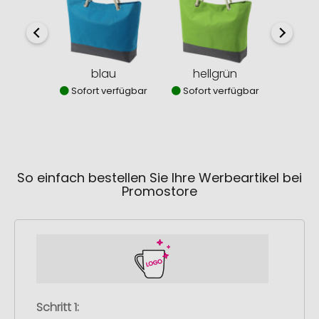
blau
hellgrün
mar
Sofort verfügbar
Sofort verfügbar
Sofor
So einfach bestellen Sie Ihre Werbeartikel bei
Promostore
Schritt 1: