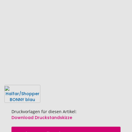
Ende
der
Bildgalerie
springen
Druckvorlagen für diesen Artikel:
Download Druckstandskizze
Zum