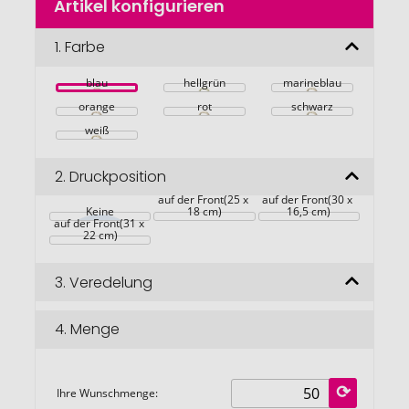
Artikel konfigurieren
Anfang
der
Bildgalerie
1.
Farbe
springen
blau
hellgrün
marineblau
orange
rot
schwarz
weiß
2.
Druckposition
auf der Front(25 x 
auf der Front(30 x 
Keine
18 cm)
16,5 cm)
auf der Front(31 x 
22 cm)
3.
Veredelung
4.
Menge
Ihre Wunschmenge: