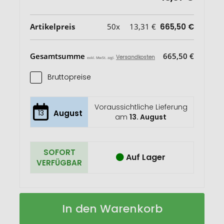
Artikelpreis
50x
13,31 €
665,50 €
Gesamtsumme
665,50 €
Versandkosten
exkl. MwSt. zzgl.
Bruttopreise
Voraussichtliche Lieferung
13
August
am
13. August
SOFORT
Auf Lager
VERFÜGBAR
Shopper
Auf
In den Warenkorb
BONNY
Lager