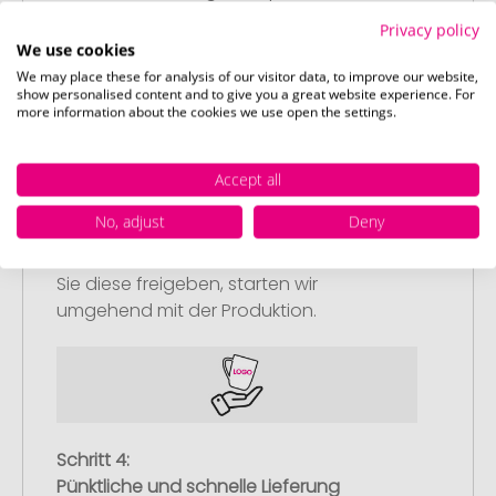
nachliefern.
Privacy policy
We use cookies
We may place these for analysis of our visitor data, to improve our website,
show personalised content and to give you a great website experience. For
more information about the cookies we use open the settings.
Schritt 3:
Accept all
Artikelvorschau und Freigabe
No, adjust
Deny
Sie erhalten von uns eine kostenlose
Druckvorschau mit Ihrem Design. Sobald
Sie diese freigeben, starten wir
umgehend mit der Produktion.
Schritt 4:
Pünktliche und schnelle Lieferung