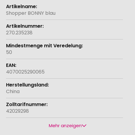
Weitere
Informationen
Shopper BONNY blau
270.235238
50
4070025290065
China
42029298
Mehr anzeigen