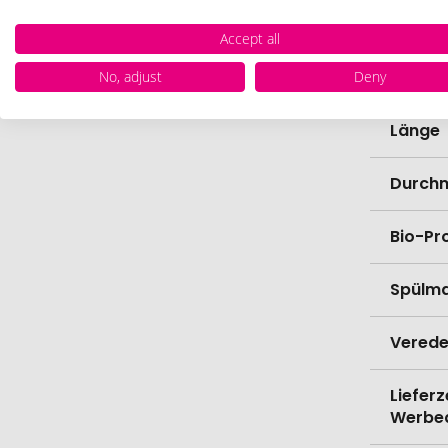
Farbe
Accept all
Materi
No, adjust
Deny
Länge
Durch
Bio-Pr
Spülma
Verede
Lieferz
Werbe