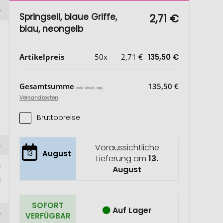
Springseil, blaue Griffe,
2,71 €
blau, neongelb
Artikelpreis
50x
2,71 €
135,50 €
Gesamtsumme
135,50 €
exkl. MwSt. zzgl.
Versandkosten
Bruttopreise
Voraussichtliche
13
August
Lieferung am
13.
August
SOFORT
Auf Lager
VERFÜGBAR