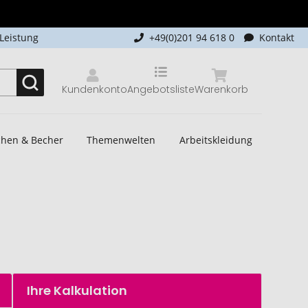
-Leistung
+49(0)201 94 618 0
Kontakt
Kundenkonto
Angebotsliste
Warenkorb
schen & Becher
Themenwelten
Arbeitskleidung
Ihre Kalkulation