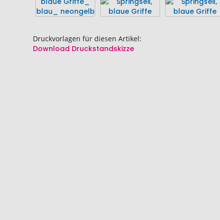
Bildgalerie
Bildgalerie
springen
springen
Druckvorlagen für diesen Artikel:
Download Druckstandskizze