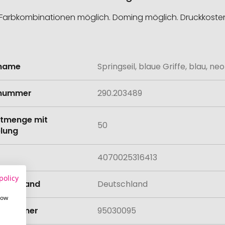
g. Farbkombinationen möglich. Doming möglich. Druckkoste
lname
Springseil, blaue Griffe, blau, ne
onen
lnummer
290.203489
tmenge mit
50
lung
4070025316413
policy
llungsland
Deutschland
how
rifnummer
95030095