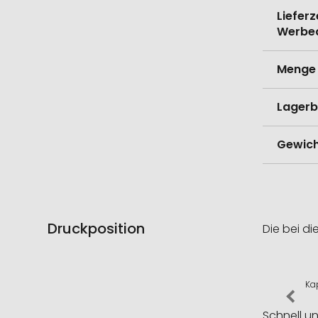
Lieferz
Werbe
Menge 
Lagerb
Gewich
Druckposition
Die bei di
Ka
Schnell u