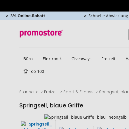
✔
3% Online-Rabatt
✔ Schnelle Abwicklung
Büro
Elektronik
Giveaways
Freizeit
H
🏆 Top 100
Startseite
Freizeit
Sport & Fitness
Springseil, bla
Springseil, blaue Griffe
Zum
Zum
Ende
Anfang
der
der