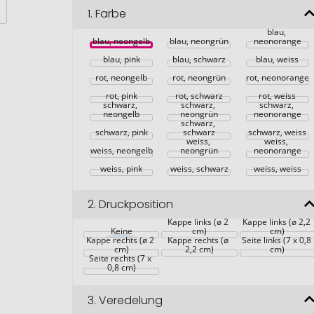
1.
Farbe
blau, 
blau, neongelb
blau, neongrün
neonorange
blau, pink
blau, schwarz
blau, weiss
rot, neongelb
rot, neongrün
rot, neonorange
rot, pink
rot, schwarz
rot, weiss
schwarz, 
schwarz, 
schwarz, 
neongelb
neongrün
neonorange
schwarz, 
schwarz, pink
schwarz
schwarz, weiss
weiss, 
weiss, 
weiss, neongelb
neongrün
neonorange
weiss, pink
weiss, schwarz
weiss, weiss
2.
Druckposition
Kappe links (ø 2 
Kappe links (ø 2,2 
Keine
cm)
cm)
Kappe rechts (ø 2 
Kappe rechts (ø 
Seite links (7 x 0,8 
cm)
2,2 cm)
cm)
Seite rechts (7 x 
0,8 cm)
3.
Veredelung