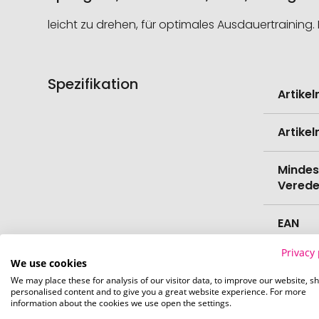
leicht zu drehen, für optimales Ausdauertrainin
Spezifikation
Weitere
Artike
Informati
Artike
Mindes
Verede
EAN
Privacy 
Herste
We use cookies
We may place these for analysis of our visitor data, to improve our website, s
personalised content and to give you a great website experience. For more
Zollta
information about the cookies we use open the settings.