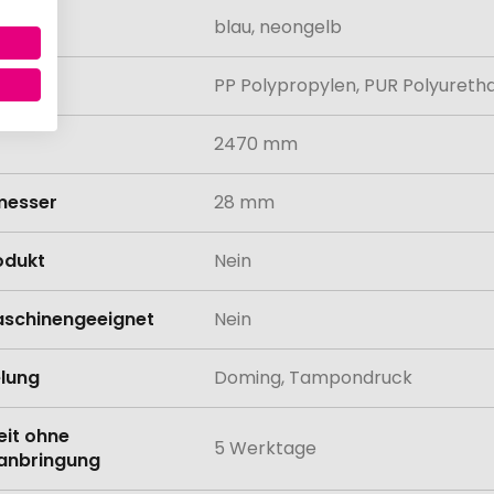
blau, neongelb
al
PP Polypropylen, PUR Polyureth
2470 mm
messer
28 mm
odukt
Nein
schinengeeignet
Nein
lung
Doming, Tampondruck
eit ohne
5 Werktage
anbringung