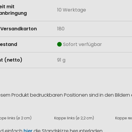
eit mit
10 Werktage
anbringung
Versandkarton
180
estand
Sofort verfügbar
t (netto)
91 g
esem Produkt bedruckbaren Positionen sind in den Bildern 
ppe links (ø 2 cm)
Kappe links (ø 2,2 cm)
Kappe re
nd einfach
hier
die Standskizze herunterladen.