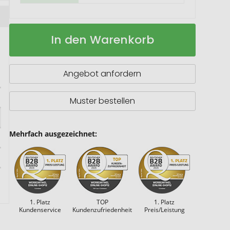
Springseil,
Auf
In den Warenkorb
blaue
Lager
Griffe
Angebot anfordern
Muster bestellen
Mehrfach ausgezeichnet:
1. Platz
TOP
1. Platz
Kundenservice
Kundenzufriedenheit
Preis/Leistung