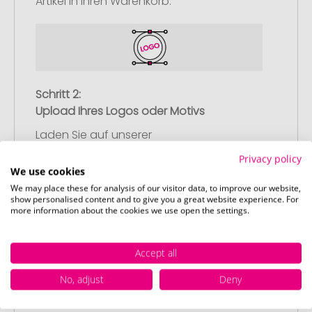
Artikel in Ihren Warenkorb.
Schritt 2:
Upload Ihres Logos oder Motivs
Laden Sie auf unserer
Bestellabschlussseite (Checkout) Ihr Logo
Privacy policy
oder Motiv hoch und schließen Sie Ihre
We use cookies
Bestellung ab. Falls Sie gerade keine
We may place these for analysis of our visitor data, to improve our website,
show personalised content and to give you a great website experience. For
passende Datei zur Verfügung haben,
more information about the cookies we use open the settings.
können Sie diese gerne später
nachliefern.
Accept all
No, adjust
Deny