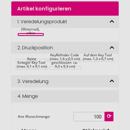
Zum
Artikel konfigurieren
Anfang
ROMINOX® 
der
Key Tool // 
Bildgalerie
1.
Veredelungsprodukt
Motorbike - 21 
features 
springen
(Motorrad), 
silber
2.
Druckposition
Anbringung 
KeyRefinder Code 
Verpackung Key 
Auf dem Key Tool 
Keine
(max. 1,6 x 0,5 cm)
Tool (Mäppchen 
(max. 1,3 x 0,7 cm)
Einleger Key Tool 
geschlossen  ca. 
(max. 9,1 x 9,1 cm)
9,3 x 9,3 cm)
3.
Veredelung
4.
Menge
Ihre Wunschmenge: