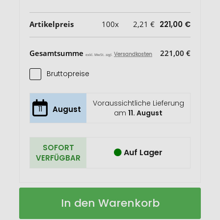
Artikelpreis
100x
2,21 €
221,00 €
Gesamtsumme
221,00 €
Versandkosten
exkl. MwSt. zzgl.
Bruttopreise
Voraussichtliche Lieferung
11
August
am
11. August
SOFORT
Auf Lager
VERFÜGBAR
ROMINOX®
Auf
In den Warenkorb
Key
Lager
Tool