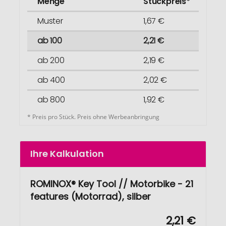
Menge
Stückpreis*
Muster
1,67 €
ab 100
2,21 €
ab 200
2,19 €
ab 400
2,02 €
ab 800
1,92 €
* Preis pro Stück. Preis ohne Werbeanbringung
Ihre Kalkulation
ROMINOX® Key Tool // Motorbike - 21
features (Motorrad), silber
2,21 €