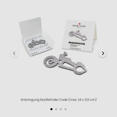
Anbringung KeyRefinder Code (max. 1,6 x 0,5 cm)