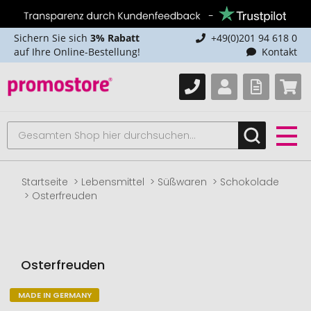
Sichern Sie sich
3% Rabatt
+49(0)201 94 618 0
auf Ihre Online-Bestellung!
Kontakt
Startseite
Lebensmittel
Süßwaren
Schokolade
Osterfreuden
Osterfreuden
MADE IN GERMANY
Zum