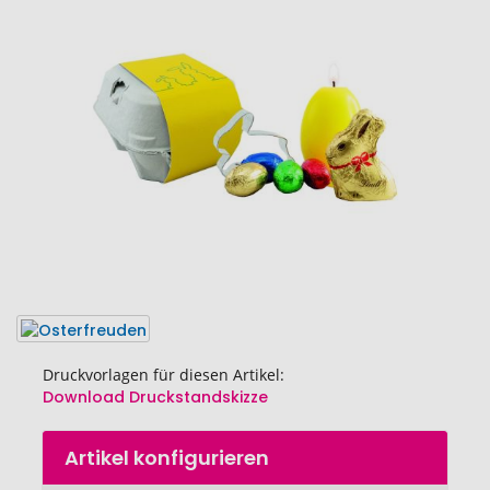
Ende
der
Bildgalerie
springen
Druckvorlagen für diesen Artikel:
Download Druckstandskizze
Zum
Artikel konfigurieren
Anfang
der