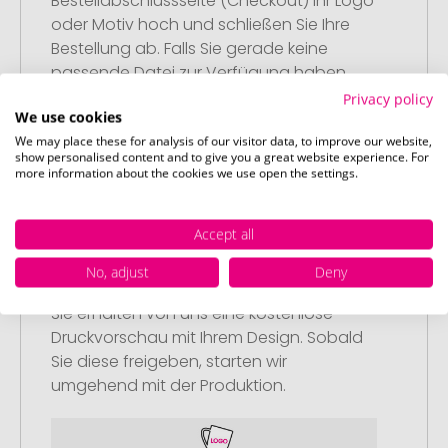
Bestellabschlussseite (Checkout) Ihr Logo
oder Motiv hoch und schließen Sie Ihre
Bestellung ab. Falls Sie gerade keine
passende Datei zur Verfügung haben,
können Sie diese gerne später
Privacy policy
We use cookies
nachliefern.
We may place these for analysis of our visitor data, to improve our website,
show personalised content and to give you a great website experience. For
more information about the cookies we use open the settings.
Accept all
Schritt 3:
No, adjust
Deny
Artikelvorschau und Freigabe
Sie erhalten von uns eine kostenlose
Druckvorschau mit Ihrem Design. Sobald
Sie diese freigeben, starten wir
umgehend mit der Produktion.