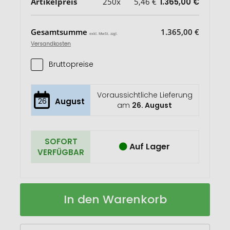
Artikelpreis
250x
5,46 €
1.365,00 €
Gesamtsumme
1.365,00 €
exkl. MwSt. zzgl.
Versandkosten
Bruttopreise
Voraussichtliche Lieferung
26
August
am
26. August
SOFORT
Auf Lager
VERFÜGBAR
Osterfreuden
Auf
In den Warenkorb
Lager