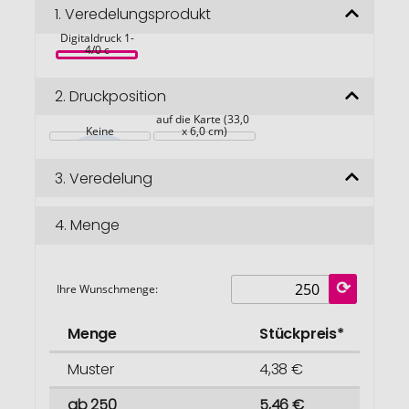
Bildgalerie
1.
Veredelungsprodukt
Osterfreuden, 
inkl. 
springen
Digitaldruck 1-
4/0 c
2.
Druckposition
auf die Karte (33,0 
Keine
x 6,0 cm)
3.
Veredelung
4.
Menge
Ihre Wunschmenge:
Menge
Stückpreis*
Muster
4,38 €
ab 250
5,46 €