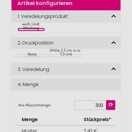
Artikel konfigurieren
Anfang
der
Bildgalerie
1.
Veredelungsprodukt
Oster Dose 
springen
weiß, Lindt 
Mischung
2.
Druckposition
auf dem Artikel 
(Höhe 2,5 cm, ⌀ ca. 
Keine
7,5 cm)
3.
Veredelung
4.
Menge
Ihre Wunschmenge:
Menge
Stückpreis*
Muster
2,42 €