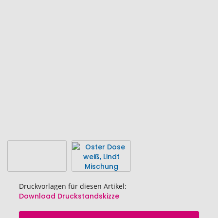
Ende
der
Bildgalerie
springen
Druckvorlagen für diesen Artikel:
Download Druckstandskizze
Zum