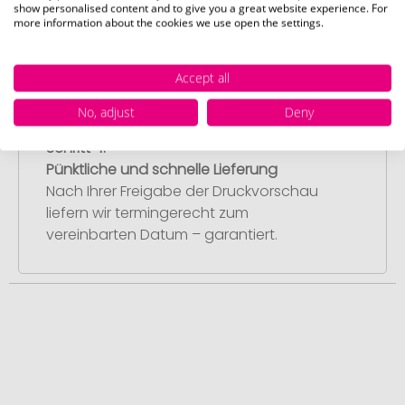
Sie diese freigeben, starten wir
show personalised content and to give you a great website experience. For
more information about the cookies we use open the settings.
umgehend mit der Produktion.
Accept all
No, adjust
Deny
Schritt 4:
Pünktliche und schnelle Lieferung
Nach Ihrer Freigabe der Druckvorschau
liefern wir termingerecht zum
vereinbarten Datum – garantiert.