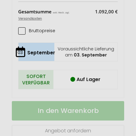
Gesamtsumme
1.092,00 €
exkl. MwSt. zzgl.
Versandkosten
Bruttopreise
Voraussichtliche Lieferung
03
September
am
03. September
SOFORT
Auf Lager
VERFÜGBAR
Oster
Auf
In den Warenkorb
Dose
Lager
weiß,
Lindt
Mischung
Angebot anfordern