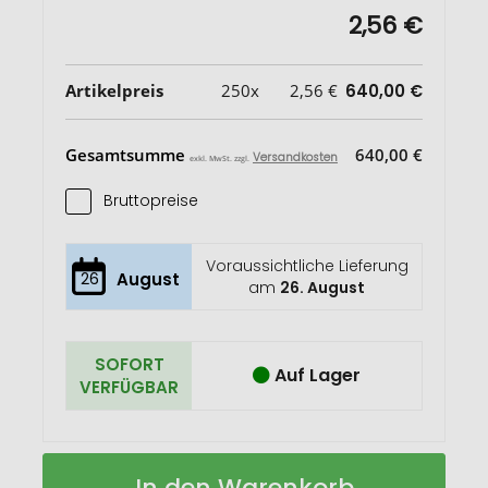
2,56 €
Artikelpreis
250x
2,56 €
640,00 €
Gesamtsumme
640,00 €
Versandkosten
exkl. MwSt. zzgl.
Bruttopreise
Voraussichtliche Lieferung
26
August
am
26. August
SOFORT
Auf Lager
VERFÜGBAR
Minigarten
Auf
In den Warenkorb
Kräuter
Lager