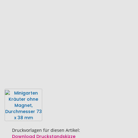
Ende
der
Bildgalerie
springen
Druckvorlagen für diesen Artikel:
Download Druckstandskizze