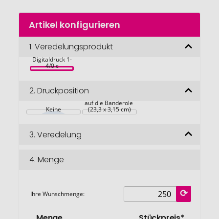
Zum
Artikel konfigurieren
Anfang
Minigarten 
der
Kräuter ohne 
Bildgalerie
1.
Veredelungsprodukt
Magnet, Ø 
73x38 mm, inkl. 
springen
Digitaldruck 1-
4/0 c
2.
Druckposition
auf die Banderole 
Keine
(23,3 x 3,15 cm)
3.
Veredelung
4.
Menge
Ihre Wunschmenge:
Menge
Stückpreis*