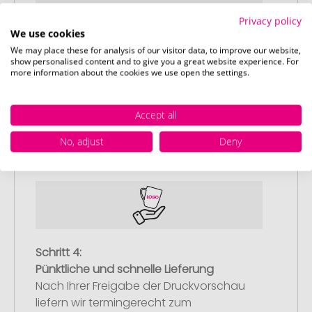
Privacy policy
We use cookies
We may place these for analysis of our visitor data, to improve our website,
show personalised content and to give you a great website experience. For
Schritt 3:
more information about the cookies we use open the settings.
Artikelvorschau und Freigabe
Sie erhalten von uns eine kostenlose
Accept all
Druckvorschau mit Ihrem Design. Sobald
Sie diese freigeben, starten wir
No, adjust
Deny
umgehend mit der Produktion.
Schritt 4:
Pünktliche und schnelle Lieferung
Nach Ihrer Freigabe der Druckvorschau
liefern wir termingerecht zum