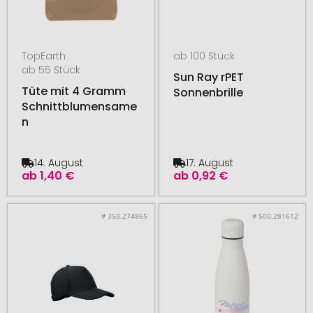
TopEarth
ab 100 Stück
ab 55 Stück
Sun Ray rPET
Tüte mit 4 Gramm
Sonnenbrille
Schnittblumensame
n
14. August
17. August
ab
1,40 €
ab
0,92 €
# 350.274865
# 500.281612