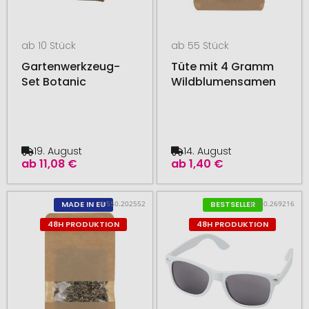
ab 10 Stück
ab 55 Stück
Gartenwerkzeug-
Tüte mit 4 Gramm
Set Botanic
Wildblumensamen
19. August
14. August
ab
11,08 €
ab
1,40 €
# 550.202552
# 500.269216
MADE IN EU
BESTSELLER
48H PRODUKTION
48H PRODUKTION