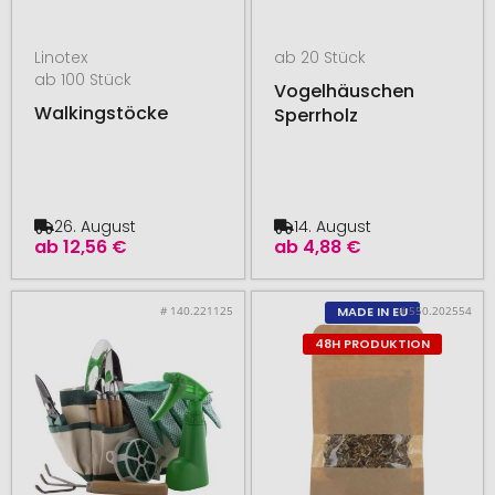
Linotex
ab 20 Stück
ab 100 Stück
Vogelhäuschen
Walkingstöcke
Sperrholz
26. August
14. August
ab
12,56 €
ab
4,88 €
# 140.221125
# 550.202554
MADE IN EU
48H PRODUKTION