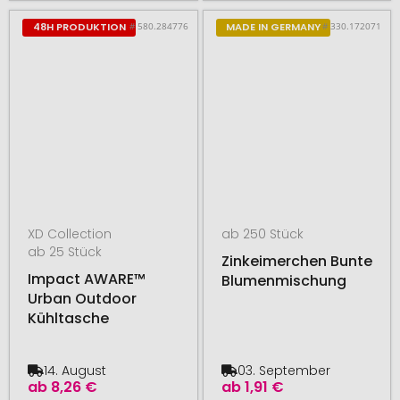
# 580.284776
# 330.172071
48H PRODUKTION
MADE IN GERMANY
XD Collection
ab 250 Stück
ab 25 Stück
Zinkeimerchen Bunte
Impact AWARE™
Blumenmischung
Urban Outdoor
Kühltasche
14. August
03. September
ab
8,26 €
ab
1,91 €