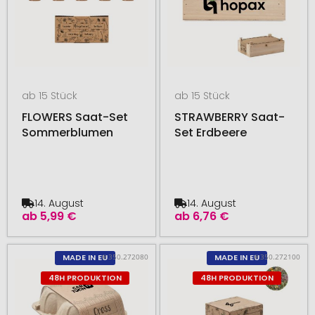
ab 15 Stück
ab 15 Stück
FLOWERS Saat-Set
STRAWBERRY Saat-
Sommerblumen
Set Erdbeere
14. August
14. August
ab
5,99 €
ab
6,76 €
# 350.272080
# 350.272100
MADE IN EU
MADE IN EU
48H PRODUKTION
48H PRODUKTION