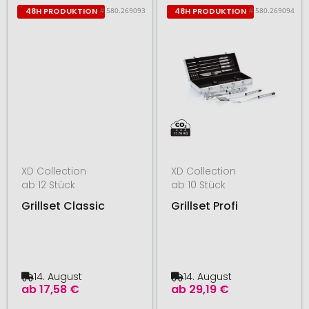
# 580.269093
# 580.269094
48H PRODUKTION
48H PRODUKTION
XD Collection
XD Collection
ab 12 Stück
ab 10 Stück
Grillset Classic
Grillset Profi
14. August
14. August
ab
17,58 €
ab
29,19 €