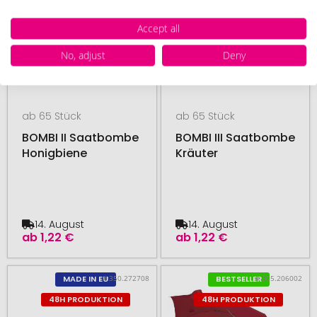
Accept all
No, adjust
Deny
ab 65 Stück
ab 65 Stück
BOMBI II Saatbombe
BOMBI III Saatbombe
Honigbiene
Kräuter
14. August
14. August
ab
1,22 €
ab
1,22 €
# 350.272708
# 365.206002
MADE IN EU
BESTSELLER
48H PRODUKTION
48H PRODUKTION