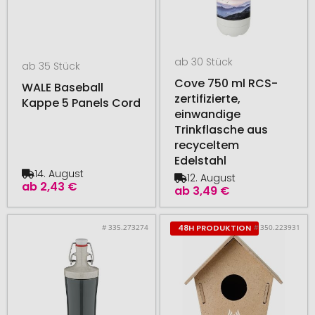
ab 30 Stück
ab 35 Stück
Cove 750 ml RCS-
WALE Baseball
zertifizierte,
Kappe 5 Panels Cord
einwandige
Trinkflasche aus
recyceltem
Edelstahl
14. August
12. August
ab
2,43 €
ab
3,49 €
# 335.273274
# 350.223931
48H PRODUKTION