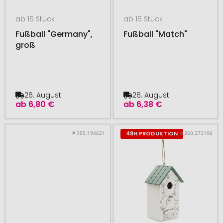
ab 15 Stück
ab 15 Stück
Fußball "Germany",
Fußball "Match"
groß
26. August
26. August
ab
6,80 €
ab
6,38 €
# 355.194621
# 350.273106
48H PRODUKTION