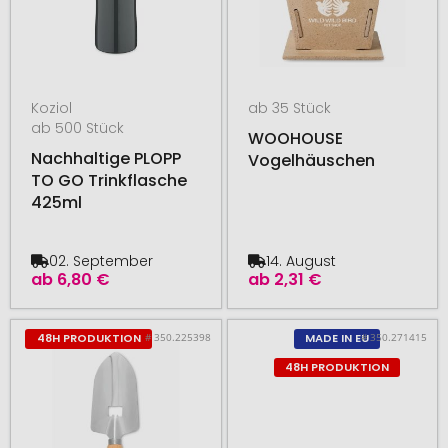
Koziol
ab 35 Stück
ab 500 Stück
WOOHOUSE
Nachhaltige PLOPP
Vogelhäuschen
TO GO Trinkflasche
425ml
02. September
14. August
ab
6,80 €
ab
2,31 €
# 350.225398
# 350.271415
48H PRODUKTION
MADE IN EU
48H PRODUKTION