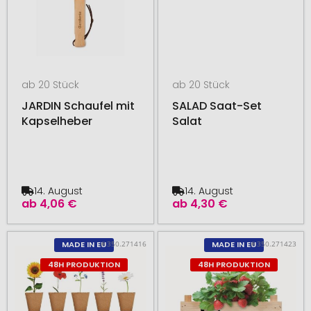
ab 20 Stück
ab 20 Stück
JARDIN Schaufel mit
SALAD Saat-Set
Kapselheber
Salat
14. August
14. August
ab
4,06 €
ab
4,30 €
# 350.271416
# 350.271423
MADE IN EU
MADE IN EU
48H PRODUKTION
48H PRODUKTION