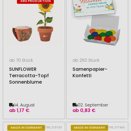
48H PRODUKTION
ab 70 Stück
ab 250 Stück
SUNFLOWER
Samenpapier-
Terracotta-Topf
Konfetti
Sonnenblume
14. August
02. September
ab
1,17 €
ab
0,83 €
# 195.273133
# 195.271565
MADE IN GERMANY
MADE IN GERMANY