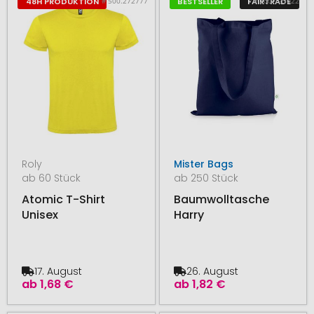
# 500.272777
# 200.123022
48H PRODUKTION
BESTSELLER
FAIRTRADE
Roly
Mister Bags
ab 60 Stück
ab 250 Stück
Atomic T-Shirt
Baumwolltasche
Unisex
Harry
17. August
26. August
ab
1,68 €
ab
1,82 €