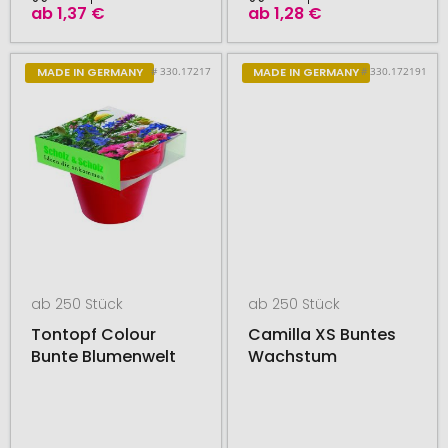
ab
1,37 €
ab
1,28 €
# 330.17217
# 330.172191
MADE IN GERMANY
MADE IN GERMANY
ab 250 Stück
ab 250 Stück
Tontopf Colour
Camilla XS Buntes
Bunte Blumenwelt
Wachstum