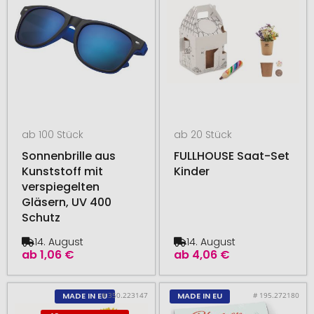
ab 100 Stück
ab 20 Stück
Sonnenbrille aus
FULLHOUSE Saat-Set
Kunststoff mit
Kinder
verspiegelten
Gläsern, UV 400
Schutz
14. August
14. August
ab
1,06 €
ab
4,06 €
# 350.223147
# 195.272180
MADE IN EU
MADE IN EU