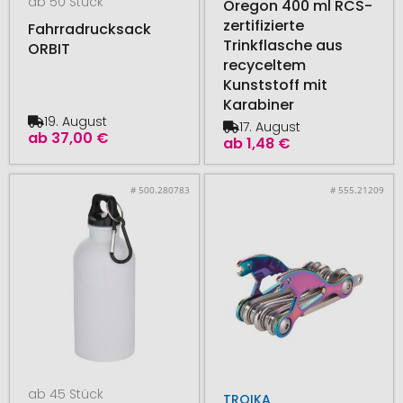
ab 50 Stück
Oregon 400 ml RCS-
zertifizierte
Fahrradrucksack
Trinkflasche aus
ORBIT
recyceltem
Kunststoff mit
Karabiner
19. August
17. August
ab
37,00 €
ab
1,48 €
# 500.280783
# 555.21209
ab 45 Stück
TROIKA