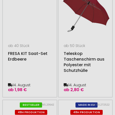
ab 40 Stück
ab 50 Stück
FRESA KIT Saat-Set
Teleskop
Erdbeere
Taschenschirm aus
Polyester mit
Schutzhülle
14. August
14. August
ab
1,98 €
ab
2,80 €
# 365.20642
# 350.272522
BESTSELLER
MADE IN EU
48H PRODUKTION
48H PRODUKTION