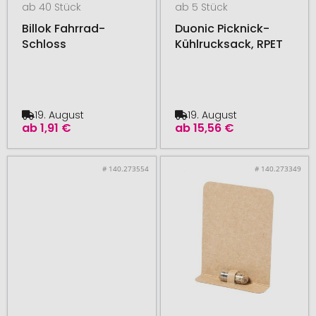
ab 40 Stück
ab 5 Stück
Billok Fahrrad-
Duonic Picknick-
Schloss
Kühlrucksack, RPET
19. August
19. August
ab
1,91 €
ab
15,56 €
# 140.273554
# 140.273349