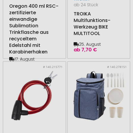
ab 24 Stück
Oregon 400 ml RSC-
zertifizierte
TROIKA
einwandige
Multifunktions-
Sublimation
Werkzeug BIKE
Trinkflasche aus
MULTITOOL
recyceltem
25. August
Edelstahl mit
ab
7,70 €
Karabinerhaken
17. August
ab
2,24 €
# 140.215771
# 140.278151