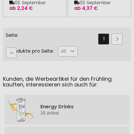
03. September
03. September
ab
2,24 €
ab
4,37 €
Seite
Sie
Seite
Seite
Weiter
1
2
lesen
Produkte pro Seite:
48
gerade
die
Seite
Kunden, die Werbeartikel für den Frühling
kauften, interessieren sich auch für:
Energy Drinks
26 Artikel