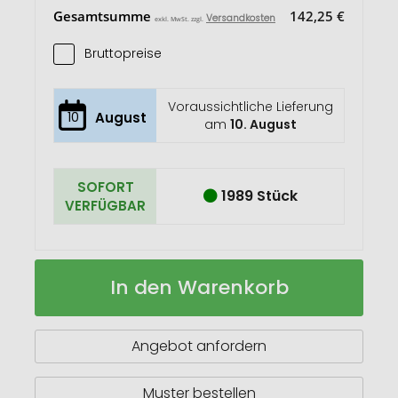
Gesamtsumme
142,25 €
Versandkosten
exkl. MwSt. zzgl.
Bruttopreise
Voraussichtliche Lieferung
10
August
am
10. August
SOFORT
1989 Stück
VERFÜGBAR
Mark
Auf
In den Warenkorb
Twain
Lager
Schreibset
Angebot anfordern
Muster bestellen