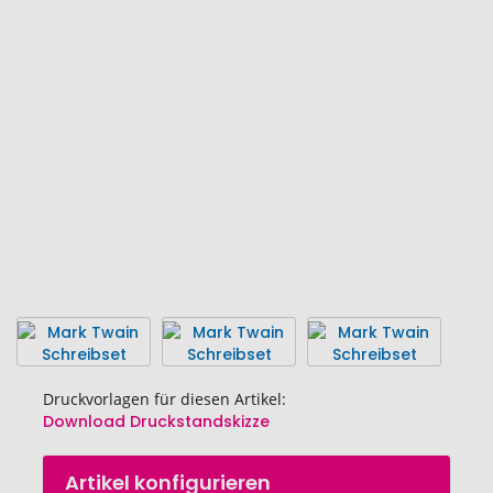
Ende
der
Bildgalerie
springen
Druckvorlagen für diesen Artikel:
Download Druckstandskizze
Zum
Artikel konfigurieren
Anfang