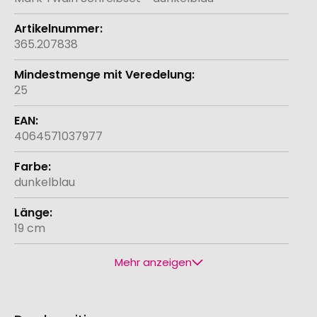
365.207838
25
4064571037977
dunkelblau
19 cm
Mehr anzeigen