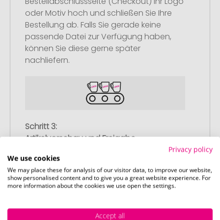
Bestellabschlussseite (Checkout) Ihr Logo
oder Motiv hoch und schließen Sie Ihre
Bestellung ab. Falls Sie gerade keine
passende Datei zur Verfügung haben,
können Sie diese gerne später
nachliefern.
Schritt 3:
Artikelvorschau und Freigabe
Privacy policy
Sie erhalten von uns eine kostenlose
We use cookies
Druckvorschau mit Ihrem Design. Sobald
We may place these for analysis of our visitor data, to improve our website,
Sie diese freigeben, starten wir
show personalised content and to give you a great website experience. For
more information about the cookies we use open the settings.
umgehend mit der Produktion.
Accept all