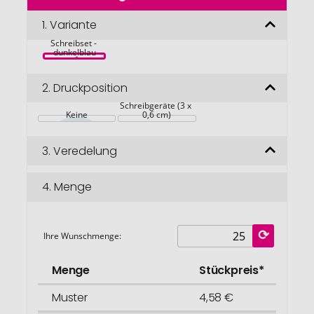
der
Bildgalerie
1.
Variante
Mark Twain 
springen
Schreibset - 
dunkelblau
2.
Druckposition
Auf beide 
Schreibgeräte (3 x 
Keine
0,6 cm)
3.
Veredelung
4.
Menge
Ihre Wunschmenge:
Menge
Stückpreis*
Muster
4,58 €