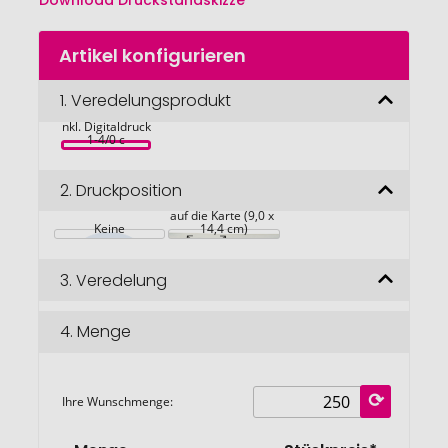
Download Druckstandskizze
Zum
Artikel konfigurieren
Anfang
Klappkärtchen 
der
Blumenstrauß, 90 
Bildgalerie
1.
Veredelungsprodukt
x 60 mm, 
Blumenmischung, 
springen
inkl. Digitaldruck 
1-4/0 c
2.
Druckposition
auf die Karte (9,0 x 
Keine
14,4 cm)
3.
Veredelung
4.
Menge
Ihre Wunschmenge: