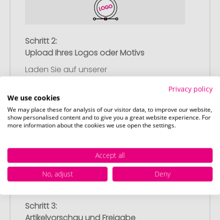
Schritt 2:
Upload Ihres Logos oder Motivs
Laden Sie auf unserer
Bestellabschlussseite (Checkout) Ihr Logo
Privacy policy
oder Motiv hoch und schließen Sie Ihre
We use cookies
Bestellung ab. Falls Sie gerade keine
We may place these for analysis of our visitor data, to improve our website,
passende Datei zur Verfügung haben,
show personalised content and to give you a great website experience. For
more information about the cookies we use open the settings.
können Sie diese gerne später
nachliefern.
Accept all
No, adjust
Deny
Schritt 3:
Artikelvorschau und Freigabe