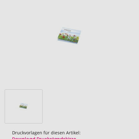
Ende
der
Bildgalerie
springen
Druckvorlagen für diesen Artikel: