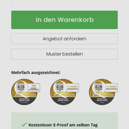
Klappkärtchen
Auf
In den Warenkorb
Blumenstrauß
Lager
Angebot anfordern
Muster bestellen
Mehrfach ausgezeichnet:
Kostenloser E-Proof am selben Tag