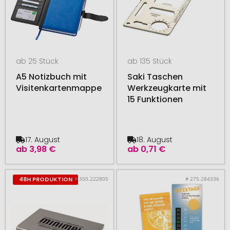
ab 25 Stück
ab 135 Stück
A5 Notizbuch mit
Saki Taschen
Visitenkartenmappe
Werkzeugkarte mit
15 Funktionen
17. August
18. August
ab
3,98 €
ab
0,71 €
# 350.222805
# 275.284336
48H PRODUKTION