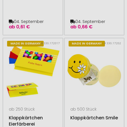
04. September
04. September
ab
0,61 €
ab
0,66 €
# 330.172017
# 330.17202
MADE IN GERMANY
MADE IN GERMANY
ab 250 Stück
ab 500 Stück
Klappkärtchen
Klappkärtchen Smile
Eierfärberei