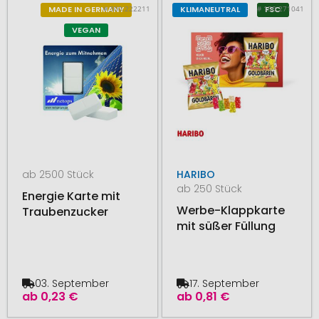
# 300.222211
# 150.271041
MADE IN GERMANY
KLIMANEUTRAL
FSC
VEGAN
ab 2500 Stück
HARIBO
ab 250 Stück
Energie Karte mit
Werbe-Klappkarte
Traubenzucker
mit süßer Füllung
03. September
17. September
ab
0,23 €
ab
0,81 €