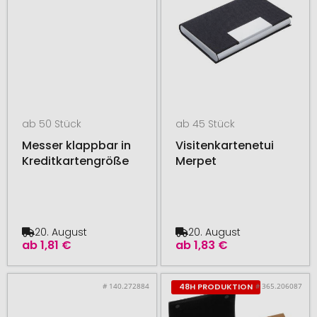
ab 50 Stück
ab 45 Stück
Messer klappbar in
Visitenkartenetui
Kreditkartengröße
Merpet
20. August
20. August
ab
1,81 €
ab
1,83 €
# 140.272884
# 365.206087
48H PRODUKTION