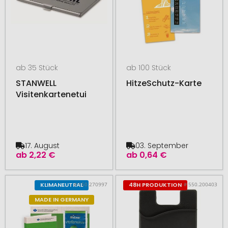
ab 35 Stück
ab 100 Stück
STANWELL
HitzeSchutz-Karte
Visitenkartenetui
17. August
03. September
ab
2,22 €
ab
0,64 €
# 150.270997
# 550.200403
KLIMANEUTRAL
48H PRODUKTION
MADE IN GERMANY