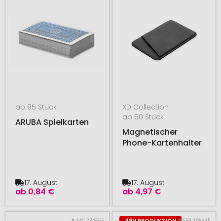
ab 95 Stück
XD Collection
ab 50 Stück
ARUBA Spielkarten
Magnetischer
Phone-Kartenhalter
17. August
17. August
ab
0,84 €
ab
4,97 €
# 140.274665
# 550.198445
48H PRODUKTION