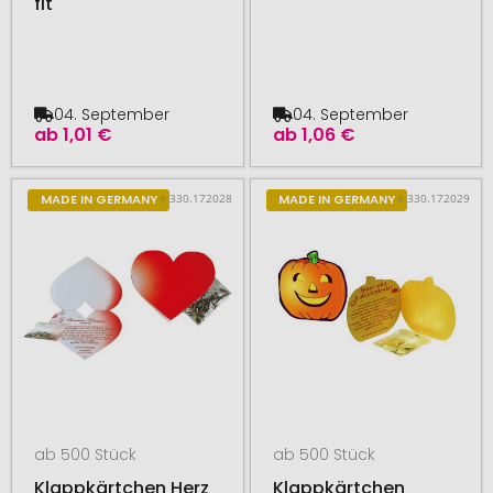
fit
04. September
04. September
ab
1,01 €
ab
1,06 €
# 330.172028
# 330.172029
MADE IN GERMANY
MADE IN GERMANY
ab 500 Stück
ab 500 Stück
Klappkärtchen Herz
Klappkärtchen