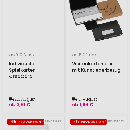
ab 100 Stück
ab 50 Stück
Individuelle
Visitenkartenetui
Spielkarten
mit Kunstlederbezug
CreaCard
20. August
12. August
ab
3,81 €
ab
1,99 €
# 350.223982
# 350.225042
48H PRODUKTION
48H PRODUKTION