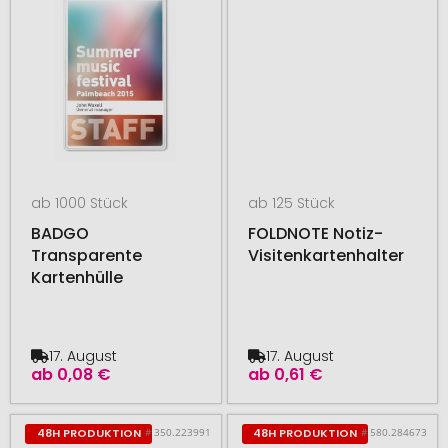
ab 1000 Stück
ab 125 Stück
BADGO
FOLDNOTE Notiz-
Transparente
Visitenkartenhalter
Kartenhülle
17. August
17. August
ab
0,08 €
ab
0,61 €
# 350.223991
# 580.284673
48H PRODUKTION
48H PRODUKTION