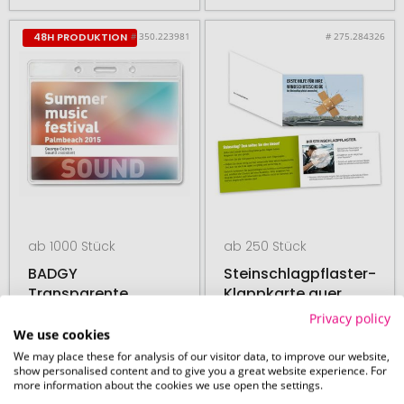
# 350.223981
# 275.284326
48H PRODUKTION
ab 1000 Stück
ab 250 Stück
BADGY
Steinschlagpflaster-
Transparente
Klappkarte quer
Kartenhülle
Privacy policy
We use cookies
We may place these for analysis of our visitor data, to improve our website,
show personalised content and to give you a great website experience. For
17. August
03. September
more information about the cookies we use open the settings.
ab
0,08 €
ab
0,25 €