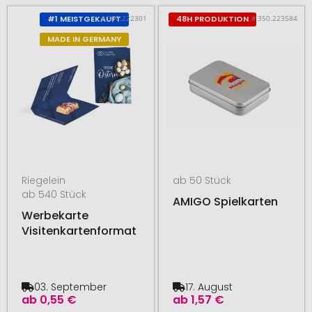
# 300.222301
# 350.223584
#1 MEISTGEKAUFT
48H PRODUKTION
MADE IN GERMANY
Riegelein
ab 50 Stück
ab 540 Stück
AMIGO Spielkarten
Werbekarte
Visitenkartenformat
03. September
17. August
ab
0,55 €
ab
1,57 €