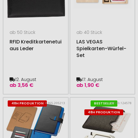
ab 50 Stück
ab 40 Stück
RFID Kreditkartenetui
LAS VEGAS
aus Leder
Spielkarten-Würfel-
Set
12. August
17. August
ab
3,56 €
ab
1,90 €
# 365.205213
# 500.124578
48H PRODUKTION
BESTSELLER
48H PRODUKTION