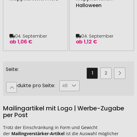
Halloween
04. September
04. September
ab
1,06 €
ab
1,12 €
Seite
Sie
Seite
Seite
Seite
Weiter
1
2
3
lesen
Produkte pro Seite:
48
gerade
die
Mailingartikel mit Logo | Werbe-Zugabe
Seite
per Post
Trotz der Einschränkung in Form und Gewicht
der
Mailingverstärker-Artikel
ist die Auswahl möglicher