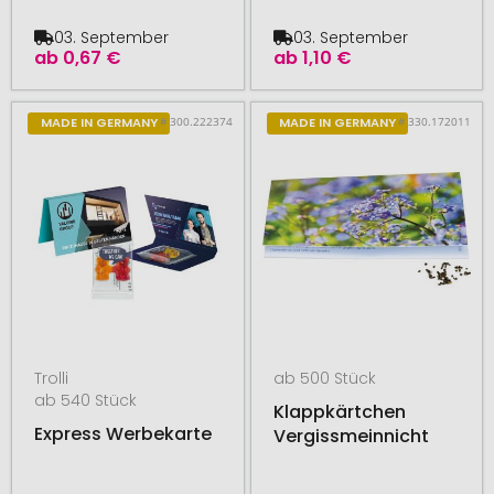
03. September
03. September
ab
0,67 €
ab
1,10 €
# 300.222374
# 330.172011
MADE IN GERMANY
MADE IN GERMANY
Trolli
ab 500 Stück
ab 540 Stück
Klappkärtchen
Express Werbekarte
Vergissmeinnicht