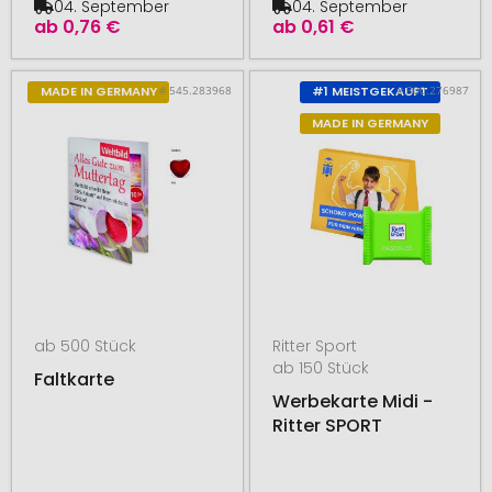
04. September
04. September
ab
0,76 €
ab
0,61 €
# 545.283968
# 300.276987
MADE IN GERMANY
#1 MEISTGEKAUFT
MADE IN GERMANY
ab 500 Stück
Ritter Sport
ab 150 Stück
Faltkarte
Werbekarte Midi -
Ritter SPORT