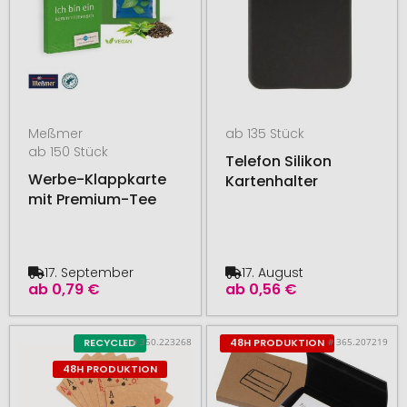
Meßmer
ab 135 Stück
ab 150 Stück
Telefon Silikon
Werbe-Klappkarte
Kartenhalter
mit Premium-Tee
17. September
17. August
ab
0,79 €
ab
0,56 €
# 350.223268
# 365.207219
RECYCLED
48H PRODUKTION
48H PRODUKTION