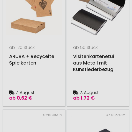
ab 120 Stück
ab 50 Stück
ARUBA + Recycelte
Visitenkartenetui
Spielkarten
aus Metall mit
Kunstlederbezug
17. August
12. August
ab
0,62 €
ab
1,72 €
# 290.206139
# 140.274321