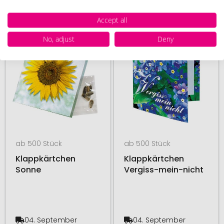
Accept all
# 330.172007
# 330.172008
MADE IN GERMANY
MADE IN GERMANY
No, adjust
Deny
ab 500 Stück
ab 500 Stück
Klappkärtchen
Klappkärtchen
Sonne
Vergiss-mein-nicht
04. September
04. September