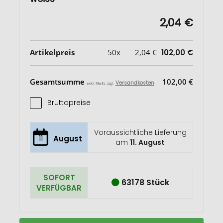
2,04 €
Artikelpreis
50x
2,04 €
102,00 €
Gesamtsumme
102,00 €
Versandkosten
exkl. MwSt. zzgl.
Bruttopreise
Voraussichtliche Lieferung
11
August
am
11. August
SOFORT
63178 Stück
VERFÜGBAR
Honua
Auf