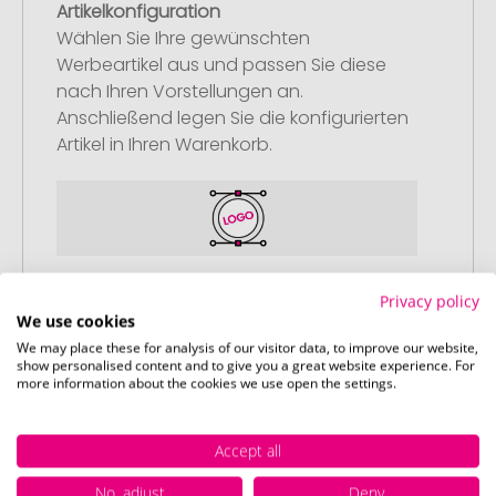
Artikelkonfiguration
Wählen Sie Ihre gewünschten
Werbeartikel aus und passen Sie diese
nach Ihren Vorstellungen an.
Anschließend legen Sie die konfigurierten
Artikel in Ihren Warenkorb.
Schritt 2:
Privacy policy
Upload Ihres Logos oder Motivs
We use cookies
We may place these for analysis of our visitor data, to improve our website,
Laden Sie auf unserer
show personalised content and to give you a great website experience. For
Bestellabschlussseite (Checkout) Ihr Logo
more information about the cookies we use open the settings.
oder Motiv hoch und schließen Sie Ihre
Bestellung ab. Falls Sie gerade keine
Accept all
passende Datei zur Verfügung haben,
können Sie diese gerne später
No, adjust
Deny