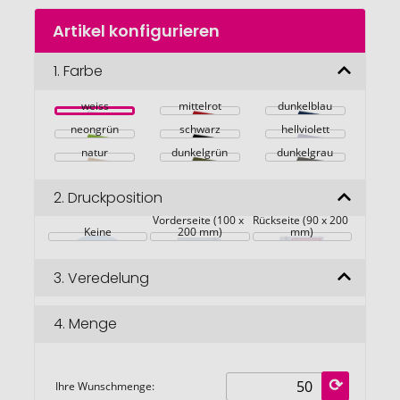
Zum
Artikel konfigurieren
Anfang
der
Bildgalerie
1.
Farbe
springen
weiss
mittelrot
dunkelblau
neongrün
schwarz
hellviolett
natur
dunkelgrün
dunkelgrau
2.
Druckposition
Vorderseite (100 x 
Rückseite (90 x 200 
Keine
200 mm)
mm)
3.
Veredelung
4.
Menge
Ihre Wunschmenge: