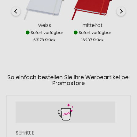
weiss
mittelrot
dun
Sofort verfügbar
Sofort verfügbar
Sofor
63178 Stück
16237 Stück
257
So einfach bestellen Sie Ihre Werbeartikel bei
Promostore
Schritt 1: