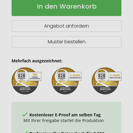
In den Warenkorb
A5
Lager
Notizbuch
aus
recyceltem
Angebot anfordern
Papier
mit
Cover
Muster bestellen
aus
recyceltem
PET
Mehrfach ausgezeichnet:
Kostenloser E-Proof am selben Tag
Mit Ihrer Freigabe startet die Produktion