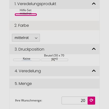
Bildgalerie
1.
Veredelungsprodukt
Healer 16-
teiliges Erste-
springen
Hilfe-Set 
mittelrot 
2.
Farbe
3.
Druckposition
Beutel (50 x 70 
Keine
mm)
4.
Veredelung
5.
Menge
Ihre Wunschmenge: