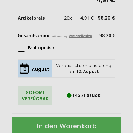
4,91 €
Artikelpreis
20x
4,91 €
98,20 €
Gesamtsumme
98,20 €
Versandkosten
exkl. MwSt. zzgl.
Bruttopreise
Voraussichtliche Lieferung
12
August
am
12. August
SOFORT
14371 Stück
VERFÜGBAR
Healer
Auf
In den Warenkorb
16-
Lager
teiliges