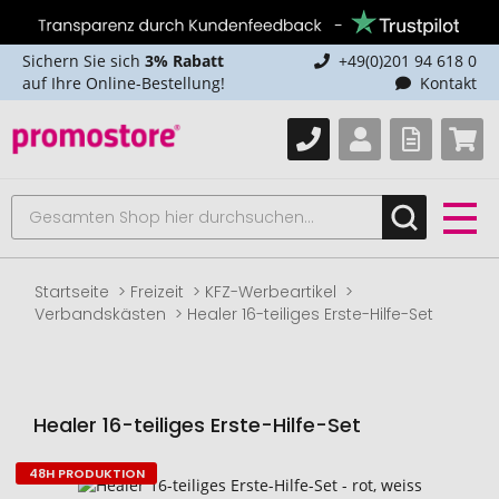
Sichern Sie sich
3% Rabatt
+49(0)201 94 618 0
auf Ihre Online-Bestellung!
Kontakt
Startseite
Freizeit
KFZ-Werbeartikel
Verbandskästen
Healer 16-teiliges Erste-Hilfe-Set
Healer 16-teiliges Erste-Hilfe-Set
48H PRODUKTION
Zum