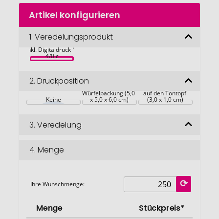
Zum
Artikel konfigurieren
Anfang
Häuschen, 
der
Zwergsonnenblume, 
Bildgalerie
1.
Veredelungsprodukt
wahlweise 
Blumenmischung, 
springen
inkl. Digitaldruck 1-
4/0 c
2.
Druckposition
auf die 
Würfelpackung (5,0 
auf den Tontopf 
Keine
x 5,0 x 6,0 cm)
(3,0 x 1,0 cm)
3.
Veredelung
4.
Menge
Ihre Wunschmenge:
Menge
Stückpreis*