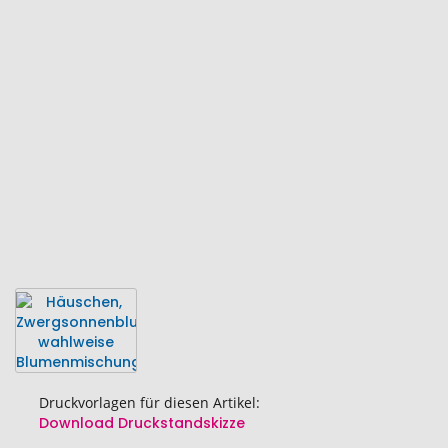
Ende
der
Bildgalerie
springen
Druckvorlagen für diesen Artikel:
Download Druckstandskizze