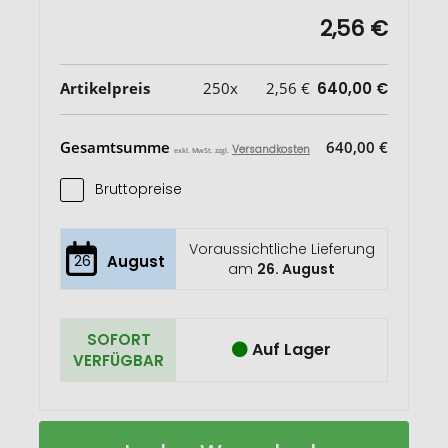
2,56 €
Artikelpreis
250x
2,56 €
640,00 €
Gesamtsumme
640,00 €
Versandkosten
exkl. MwSt. zzgl.
Bruttopreise
Voraussichtliche Lieferung
26
August
am
26. August
SOFORT
Auf Lager
VERFÜGBAR
Häuschen
Auf