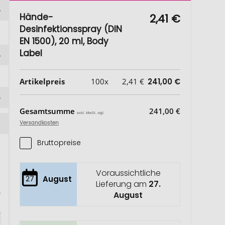
Hände-
2,41 €
Desinfektionsspray (DIN
EN 1500), 20 ml, Body
Label
Artikelpreis
100x
2,41 €
241,00 €
Gesamtsumme
241,00 €
exkl. MwSt. zzgl.
Versandkosten
Bruttopreise
Voraussichtliche
27
August
Lieferung am
27.
August