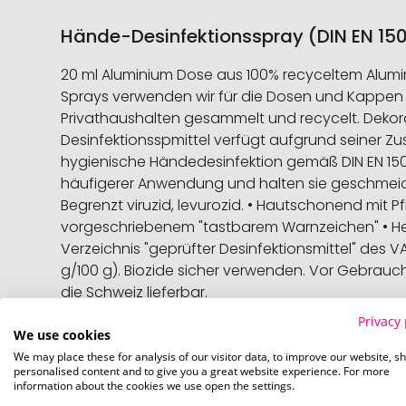
Hände-Desinfektionsspray (DIN EN 150
20 ml Aluminium Dose aus 100% recyceltem Alumin
Sprays verwenden wir für die Dosen und Kappen a
Privathaushalten gesammelt und recycelt. Dekora
Desinfektionsspmittel verfügt aufgrund seiner Zu
hygienische Händedesinfektion gemäß DIN EN 15
häufigerer Anwendung und halten sie geschmeidig
Begrenzt viruzid, levurozid. • Hautschonend mit 
vorgeschriebenem "tastbarem Warnzeichen" • Herge
Verzeichnis "geprüfter Desinfektionsmittel" des V
g/100 g). Biozide sicher verwenden. Vor Gebrauch
die Schweiz lieferbar.
Privacy 
We use cookies
We may place these for analysis of our visitor data, to improve our website, s
Spezifikation
Weitere
personalised content and to give you a great website experience. For more
Artike
Informati
information about the cookies we use open the settings.