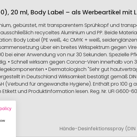
0), 20 ml, Body Label – als Werbeartikel mit
ium, gebürstet, mit transparentem Sprühkopf und transpa
usschließlich recyceltes Aluminium und PP. Beide Materia
tion: Body Label (PE weiß, 4c CMYK + weiß, seidenglänze
sammensetzung über ein breites Wirkspektrum gegen Viren, 
00 bei einer Anwendung von nur 30 Sekunden. Spezielle 
. • Schnell wirksam gegen Corona-Viren innerhalb von 30 
Pflegekomponenten • Dermatologisch "Sehr gut hautverträgli
stellt in Deutschland Wirksamkeit bestätigt gemäß DIN EN 
AH (Verbund für angewandte Hygiene). Enthält pro 100 g als
 Etikett und Produktinformation lesen. Reg. Nr. UFI G600-6
policy
how
lname
Hände-Desinfektionsspray (DIN E
onen