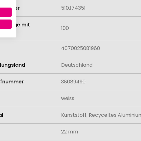
lnummer
510.174351
tmenge mit
100
lung
4070025081960
llungsland
Deutschland
rifnummer
38089490
weiss
al
Kunststoff, Recyceltes Aluminiu
22 mm