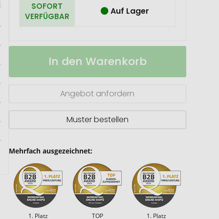
SOFORT
Auf Lager
VERFÜGBAR
Hände
Auf
In den Warenkorb
Desinfektionsspray
Lager
(DIN
EN
1500)
Angebot anfordern
Muster bestellen
Mehrfach ausgezeichnet:
1. Platz
TOP
1. Platz