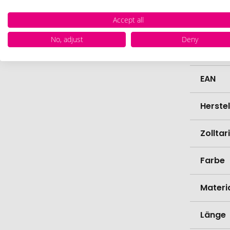
Artike
Accept all
No, adjust
Deny
Mindes
Verede
EAN
Herste
Zollta
Farbe
Materi
Länge