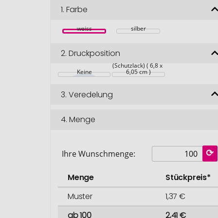
1.
Farbe
weiss
silber
2.
Druckposition
Weißes Etikett 
rundum 
(Schutzlack) ( 6,8 x 
Keine
6,05 cm )
3.
Veredelung
4.
Menge
Ihre Wunschmenge:
Menge
Stückpreis*
Muster
1,37 €
ab 100
2,41 €