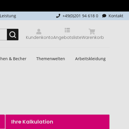
-Leistung
+49(0)201 94 618 0
Kontakt
Kundenkonto
Angebotsliste
Warenkorb
schen & Becher
Themenwelten
Arbeitskleidung
Ihre Kalkulation