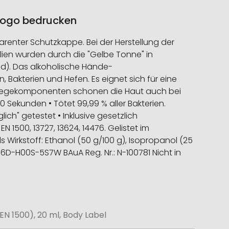
 Logo bedrucken
renter Schutzkappe. Bei der Herstellung der
lien wurden durch die "Gelbe Tonne" in
nd). Das alkoholische Hände-
Bakterien und Hefen. Es eignet sich für eine
Pflegekomponenten schonen die Haut auch bei
Sekunden • Tötet 99,99 % aller Bakterien.
ch" getestet • Inklusive gesetzlich
1500, 13727, 13624, 14476. Gelistet im
 Wirkstoff: Ethanol (50 g/100 g), Isopropanol (25
06D-H00S-5S7W BAuA Reg. Nr.: N-100781 Nicht in
N 1500), 20 ml, Body Label