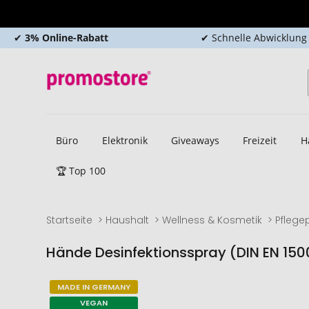
✔
3% Online-Rabatt
✔ Schnelle Abwicklung
Büro
Elektronik
Giveaways
Freizeit
H
🏆 Top 100
Startseite
Haushalt
Wellness & Kosmetik
Pflege
Hände Desinfektionsspray (DIN EN 150
Zum
Zum
MADE IN GERMANY
Ende
Anfang
VEGAN
der
der