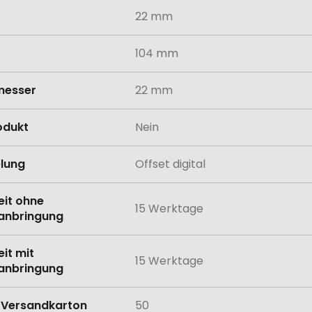
22 mm
104 mm
messer
22 mm
odukt
Nein
lung
Offset digital
eit ohne
15 Werktage
anbringung
eit mit
15 Werktage
anbringung
Versandkarton
50