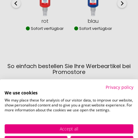
rot
blau
Sofort verfügbar
Sofort verfügbar
Sofor
So einfach bestellen Sie Ihre Werbeartikel bei
Promostore
Privacy policy
We use cookies
We may place these for analysis of our visitor data, to improve our website,
show personalised content and to give you a great website experience. For
more information about the cookies we use open the settings.
Schritt 1:
Accept all
Artikelkonfiguration
Wählen Sie Ihre gewünschten