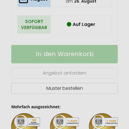
am
26. August
SOFORT
Auf Lager
VERFÜGBAR
Hände
Auf
In den Warenkorb
Desinfektionsspray
Lager
(DIN
EN
1500)
Angebot anfordern
im
Bumper,
50
Muster bestellen
ml
Mehrfach ausgezeichnet: