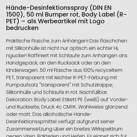
Hände-Desinfektionsspray (DIN EN
1500), 50 ml Bumper rot, Body Label (R-
PET) – als Werbeartikel mit Logo
bedrucken
Praktische Flasche zum Anhängen! Das Fläschchen
mit Silikonhülle ist nicht nur optisch ein echter Hi,
ngucker! Raffiniert mit Schlaufe zum Anhängen ans
Handgepäck, an den Rucksack oder an den
Kinderwagen. 50 ml Flasche aus 100% recyceltem
PET, transparent mit leichter R-PET-Färbung mit
Pumpaufsatz "transparent" mit Schutzkappe;
Silikonhülle und Schlaufe in rot. Nachfüllbar.
Dekoration: Body Label: Etikett PE (weiß) auf Vorder-
und Rückseite, Druck 4c CMYK. Wahlweise glänzend
oder matt. Das alkoholische Hände-
Desinfektionsspmittel verfügt aufgrund seiner
Zusammensetzung über ein breites Wirkspektrum
gegen Viren, Bakterien und Hefen. Es eignet sich für