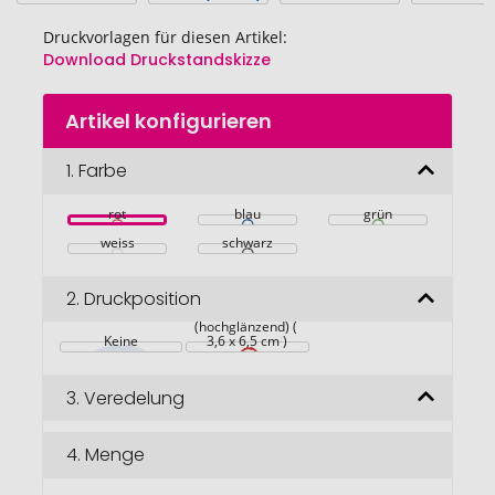
Druckvorlagen für diesen Artikel:
Download Druckstandskizze
Zum
Artikel konfigurieren
Anfang
der
Bildgalerie
1.
Farbe
springen
rot
blau
grün
weiss
schwarz
2.
Druckposition
Vorder- und 
Rückseite, weiß 
(hochglänzend) ( 
Keine
3,6 x 6,5 cm )
3.
Veredelung
4.
Menge