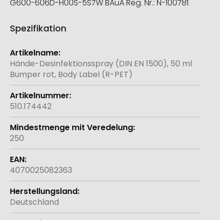
G600-606D-H00S-5S7W BAuA Reg. Nr.: N-100781
Spezifikation
Weitere
Informationen
Hände-Desinfektionsspray (DIN EN 1500), 50 ml
Bumper rot, Body Label (R-PET)
510.174442
250
4070025082363
Deutschland