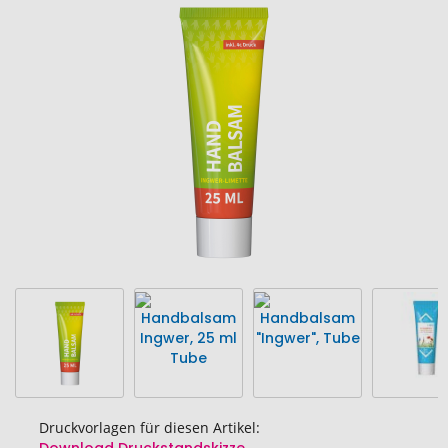
Ende
der
Bildgalerie
springen
Druckvorlagen für diesen Artikel: