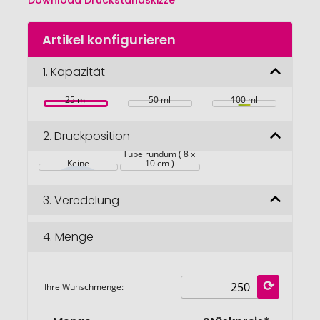
Download Druckstandskizze
Zum
Artikel konfigurieren
Anfang
der
Bildgalerie
1.
Kapazität
springen
25 ml
50 ml
100 ml
2.
Druckposition
Tube rundum ( 8 x 
Keine
10 cm )
3.
Veredelung
4.
Menge
Ihre Wunschmenge: