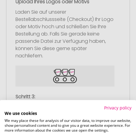
Upload Ihres Logos oder Motivs
Laden Sie auf unserer
Bestellabschlussseite (Checkout) Ihr Logo
oder Motiv hoch und schließen Sie Ihre
Bestellung ab. Falls Sie gerade keine
passende Datei zur Verfügung haben,
können Sie diese gerne später
nachliefern.
Schritt 3:
Artikelvorschau und Freigabe
Privacy policy
We use cookies
Sie erhalten von uns eine kostenlose
We may place these for analysis of our visitor data, to improve our website,
Druckvorschau mit Ihrem Design. Sobald
show personalised content and to give you a great website experience. For
Sie diese freigeben, starten wir
more information about the cookies we use open the settings.