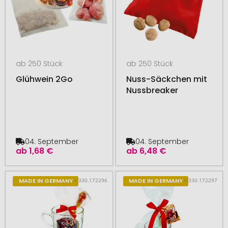
ab 250 Stück
ab 250 Stück
Glühwein 2Go
Nuss-Säckchen mit
Nussbreaker
04. September
04. September
ab
1,68 €
ab
6,48 €
# 330.172296
# 330.172297
MADE IN GERMANY
MADE IN GERMANY