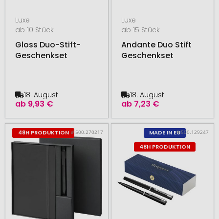
Luxe
Luxe
ab 10 Stück
ab 15 Stück
Gloss Duo-Stift-
Andante Duo Stift
Geschenkset
Geschenkset
18. August
18. August
ab
9,93 €
ab
7,23 €
# 500.270217
# 500.129247
48H PRODUKTION
MADE IN EU
48H PRODUKTION