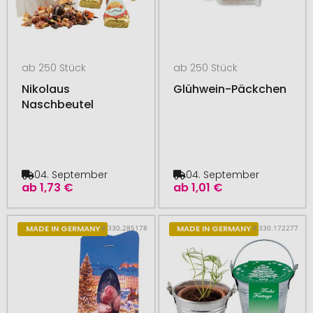
ab 250 Stück
ab 250 Stück
Nikolaus
Glühwein-Päckchen
Naschbeutel
04. September
04. September
ab
1,73 €
ab
1,01 €
# 330.285178
# 330.172277
MADE IN GERMANY
MADE IN GERMANY