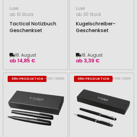
Luxe
Luxe
ab 10 Stück
ab 30 Stück
Tactical Notizbuch
Kugelschreiber-
Geschenkset
Geschenkset
18. August
18. August
ab
14,85 €
ab
3,39 €
# 500.126065
# 500.12609
48H PRODUKTION
48H PRODUKTION