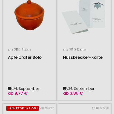
ab 250 Stück
ab 250 Stück
Apfelbräter Solo
Nussbreaker-Karte
04. September
04. September
ab
9,77 €
ab
3,86 €
# 580.286237
# 140.277268
48H PRODUKTION