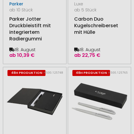
Parker
Luxe
ab 10 Stück
ab 5 Stück
Parker Jotter
Carbon Duo
Druckbleistift mit
Kugelschreiberset
integriertem
mit Hülle
Radiergummi
18. August
18. August
ab
10,39 €
ab
22,75 €
# 500.125748
# 500.125765
48H PRODUKTION
48H PRODUKTION