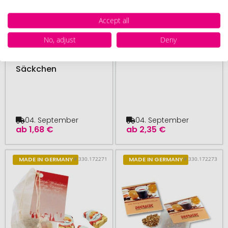
Accept all
No, adjust
Deny
ab 250 Stück
ab 250 Stück
Zirbenholz-
Zirbenduft-Präsent
Säckchen
04. September
04. September
ab
1,68 €
ab
2,35 €
# 330.172271
# 330.172273
MADE IN GERMANY
MADE IN GERMANY