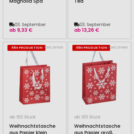
Magnolia Spa
Tea
03. September
03. September
ab
9,33 €
ab
13,26 €
# 365.207459
# 365.207460
48H PRODUKTION
48H PRODUKTION
ab 150 Stück
ab 100 Stück
Weihnachtstasche
Weihnachtstasche
aus Papier klein
aus Papier groß