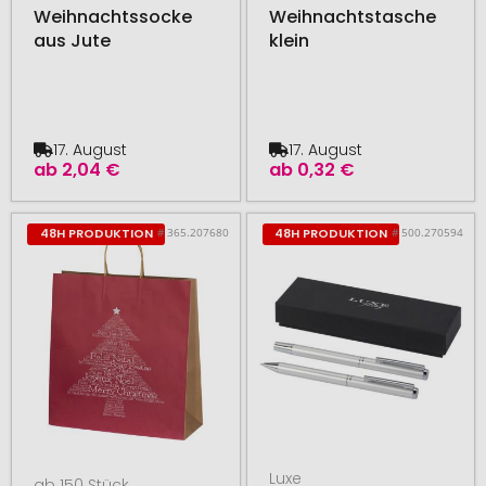
Weihnachtssocke
Weihnachtstasche
aus Jute
klein
17. August
17. August
ab
2,04 €
ab
0,32 €
# 365.207680
# 500.270594
48H PRODUKTION
48H PRODUKTION
Luxe
ab 150 Stück