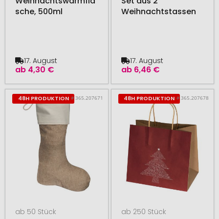
Weihnachtswärmfla
Set aus 2
sche, 500ml
Weihnachtstassen
17. August
17. August
ab
4,30 €
ab
6,46 €
# 365.207671
# 365.207678
48H PRODUKTION
48H PRODUKTION
ab 50 Stück
ab 250 Stück