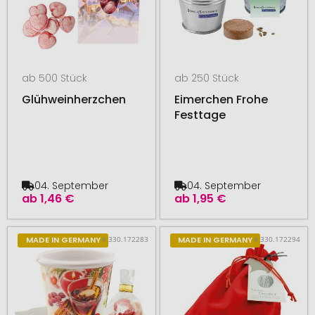
ab 500 Stück
ab 250 Stück
Glühweinherzchen
Eimerchen Frohe
Festtage
04. September
04. September
ab
1,46 €
ab
1,95 €
# 330.172283
# 330.172294
MADE IN GERMANY
MADE IN GERMANY