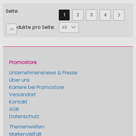
Seite
Sie
Seite
Seite
Seite
Seite
Seite
Weiter
1
2
3
4
5
lesen
Produkte pro Seite:
48
gerade
die
Seite
Promostore
Unternehmensnews & Presse
Über uns
Karriere bei Promostore
Versandart
Kontakt
AGB
Datenschutz
Themenwelten
Markenvielfalt