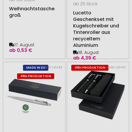
ab 25 Stück
Weihnachtstasche
Lucetto
groß
Geschenkset mit
Kugelschreiber und
Tintenroller aus
recyceltem
17. August
Aluminium
ab
0,53 €
18. August
ab
4,39 €
# 500.125183
# 500.125747
MADE IN EU
48H PRODUKTION
48H PRODUKTION