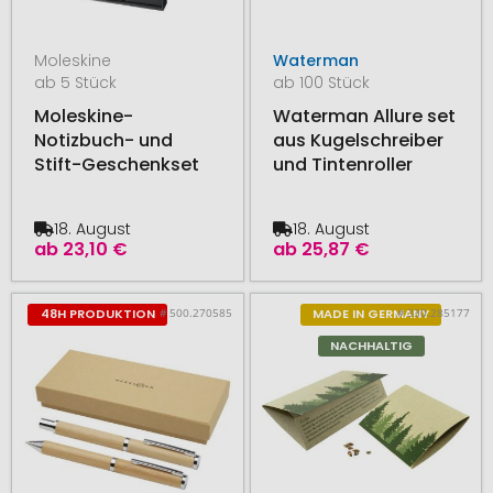
Moleskine
Waterman
ab 5 Stück
ab 100 Stück
Moleskine-
Waterman Allure set
Notizbuch- und
aus Kugelschreiber
Stift-Geschenkset
und Tintenroller
18. August
18. August
ab
23,10 €
ab
25,87 €
# 500.270585
# 330.285177
48H PRODUKTION
MADE IN GERMANY
NACHHALTIG