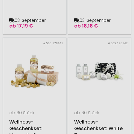
03. September
03. September
ab
17,19 €
ab
18,18 €
# 505.178141
# 505.178142
ab 60 Stück
ab 60 Stück
Wellness-
Wellness-
Geschenkset:
Geschenkset: White