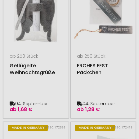
ab 250 Stück
ab 250 Stück
Geflügelte
FROHES FEST
Weihnachtsgrüße
Päckchen
04. September
04. September
ab
1,68 €
ab
1,28 €
# 330.172395
# 330.172418
MADE IN GERMANY
MADE IN GERMANY