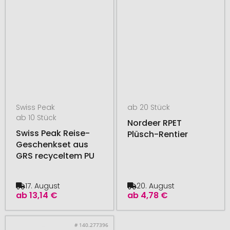
Swiss Peak
ab 20 Stück
ab 10 Stück
Nordeer RPET
Swiss Peak Reise-
Plüsch-Rentier
Geschenkset aus
GRS recyceltem PU
17. August
20. August
ab
13,14 €
ab
4,78 €
# 140.277396