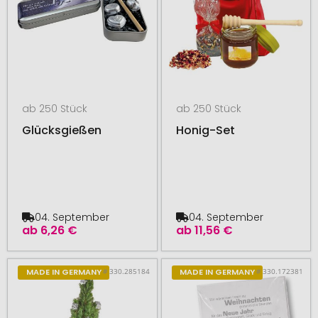
ab 250 Stück
ab 250 Stück
Glücksgießen
Honig-Set
04. September
04. September
ab
6,26 €
ab
11,56 €
# 330.285184
# 330.172381
MADE IN GERMANY
MADE IN GERMANY