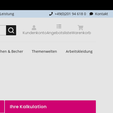
-Leistung
+49(0)201 94 618 0
Kontakt
Kundenkonto
Angebotsliste
Warenkorb
schen & Becher
Themenwelten
Arbeitskleidung
Ihre Kalkulation