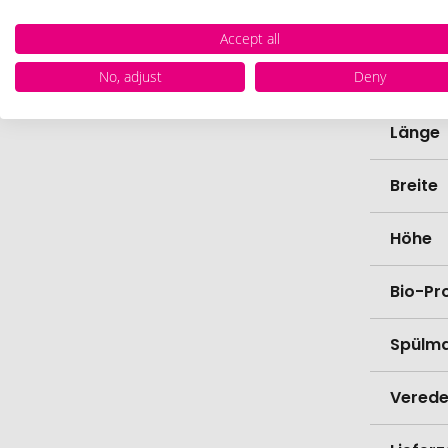
Farbe
Accept all
No, adjust
Deny
Zutate
Länge
Breite
Höhe
Bio-Pr
Spülma
Verede