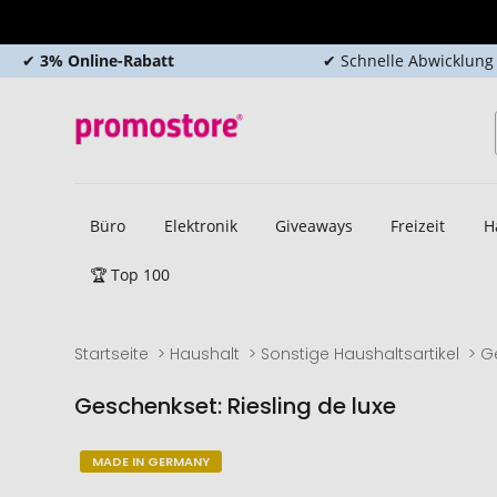
✔
3% Online-Rabatt
✔ Schnelle Abwicklung
Büro
Elektronik
Giveaways
Freizeit
H
🏆 Top 100
Startseite
Haushalt
Sonstige Haushaltsartikel
G
Geschenkset: Riesling de luxe
Zum
Zum
MADE IN GERMANY
Ende
Anfang
der
der