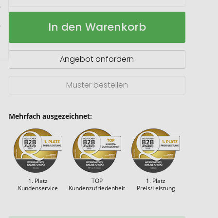
Geschenkset:
Auf
In den Warenkorb
Riesling
Lager
de
luxe
Angebot anfordern
Muster bestellen
Mehrfach ausgezeichnet:
1. Platz
TOP
1. Platz
Kundenservice
Kundenzufriedenheit
Preis/Leistung