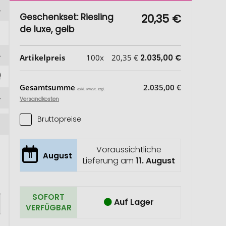
Geschenkset: Riesling
20,35 €
de luxe, gelb
Artikelpreis
100x
20,35 €
2.035,00 €
)
Gesamtsumme
2.035,00 €
exkl. MwSt. zzgl.
Versandkosten
Bruttopreise
Voraussichtliche
11
August
Lieferung am
11. August
SOFORT
Auf Lager
VERFÜGBAR