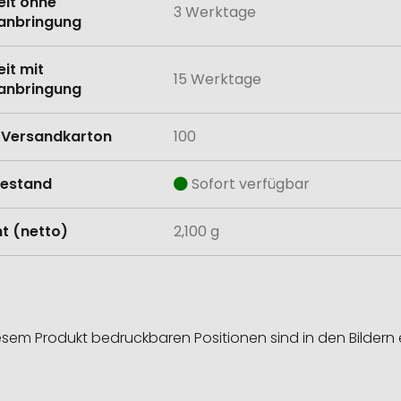
eit ohne
3 Werktage
anbringung
eit mit
15 Werktage
anbringung
Versandkarton
100
estand
Sofort verfügbar
t (netto)
2,100 g
esem Produkt bedruckbaren Positionen sind in den Bildern 