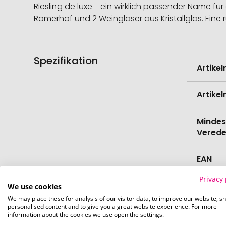
Riesling de luxe - ein wirklich passender Name f
Römerhof und 2 Weingläser aus Kristallglas. Ei
Spezifikation
Weitere
Artike
Informati
Artike
Mindes
Verede
EAN
Privacy 
Herste
We use cookies
We may place these for analysis of our visitor data, to improve our website, s
personalised content and to give you a great website experience. For more
Zollta
information about the cookies we use open the settings.