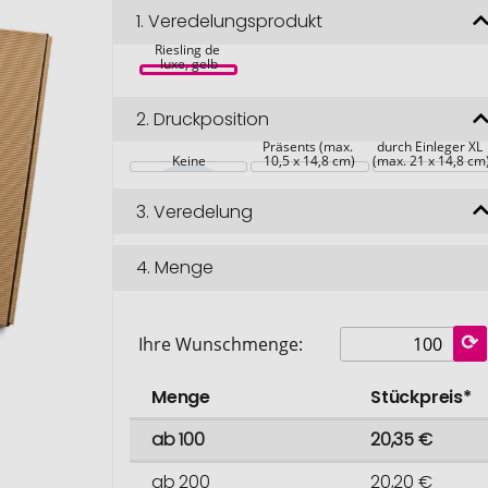
1.
Veredelungsprodukt
Geschenkset: 
Riesling de 
luxe, gelb
Werbeanbringung 
2.
Druckposition
auf der 
Verpackung des 
Werbeanbringung 
Präsents (max. 
durch Einleger XL 
Keine
10,5 x 14,8 cm)
(max. 21 x 14,8 cm
3.
Veredelung
4.
Menge
Ihre Wunschmenge:
Menge
Stückpreis*
ab 100
20,35 €
ab 200
20,20 €