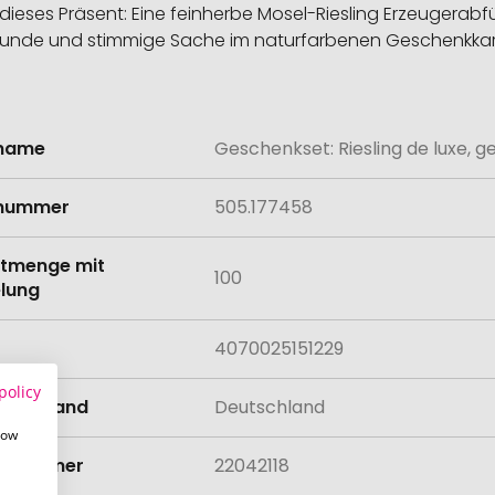
ür dieses Präsent: Eine feinherbe Mosel-Riesling Erzeugera
ne runde und stimmige Sache im naturfarbenen Geschenkkar
lname
Geschenkset: Riesling de luxe, g
onen
lnummer
505.177458
tmenge mit
100
lung
4070025151229
policy
llungsland
Deutschland
how
rifnummer
22042118