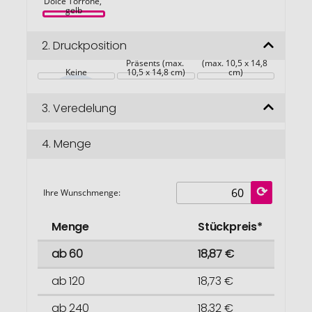
Dolce Torrone, 
gelb
Werbeanbringung 
2.
Druckposition
auf der 
Werbeanbringung 
Verpackung des 
durch Einleger L 
Präsents (max. 
(max. 10,5 x 14,8 
Keine
10,5 x 14,8 cm)
cm)
3.
Veredelung
4.
Menge
Ihre Wunschmenge:
Menge
Stückpreis*
ab 60
18,87 €
ab 120
18,73 €
ab 240
18,32 €