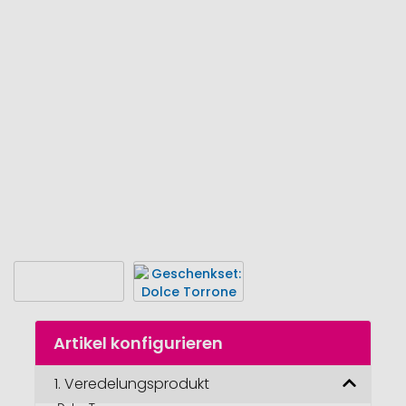
Ende
der
Bildgalerie
springen
Zum
Artikel konfigurieren
Anfang
der
Bildgalerie
1.
Veredelungsprodukt
Geschenkset: 
springen