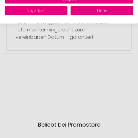
Schritt 4:
No, adjust
Deny
Pünktliche und schnelle Lieferung
Nach Ihrer Freigabe der Druckvorschau
liefern wir termingerecht zum
vereinbarten Datum – garantiert.
Beliebt bei Promostore