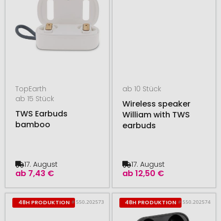
TopEarth
ab 10 Stück
ab 15 Stück
Wireless speaker
TWS Earbuds
William with TWS
bamboo
earbuds
17. August
17. August
ab
7,43 €
ab
12,50 €
# 550.202573
# 550.202574
48H PRODUKTION
48H PRODUKTION