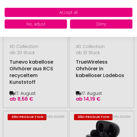
Accept all
No, adjust
Deny
XD Collection
XD Collection
ab 20 Stück
ab 10 Stück
Tunevo kabellose
TrueWireless
Ohrhörer aus RCS
Ohrhörer in
recyceltem
kabelloser Ladebox
Kunststoff
17. August
17. August
ab
8,56 €
ab
14,19 €
# 550.203095
# 550.202556
48H PRODUKTION
48H PRODUKTION