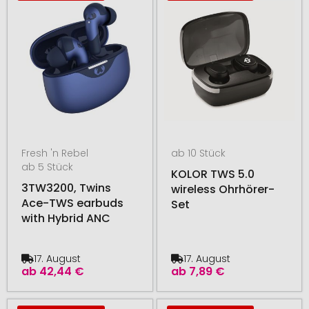
Fresh 'n Rebel
ab 10 Stück
ab 5 Stück
KOLOR TWS 5.0
3TW3200, Twins
wireless Ohrhörer-
Ace-TWS earbuds
Set
with Hybrid ANC
17. August
17. August
ab
42,44 €
ab
7,89 €