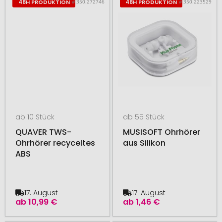
# 350.272746
# 350.223529
48H PRODUKTION
48H PRODUKTION
ab 10 Stück
ab 55 Stück
QUAVER TWS-
MUSISOFT Ohrhörer
Ohrhörer recyceltes
aus Silikon
ABS
17. August
17. August
ab
10,99 €
ab
1,46 €