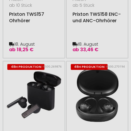
ab 10 Stück
ab 5 Stück
Prixton TWS157
Prixton TWS158 ENC-
Ohrhörer
und ANC-Ohrhörer
18. August
18. August
ab
18,25 €
ab
33,46 €
# 500.269876
# 500.270194
48H PRODUKTION
48H PRODUKTION