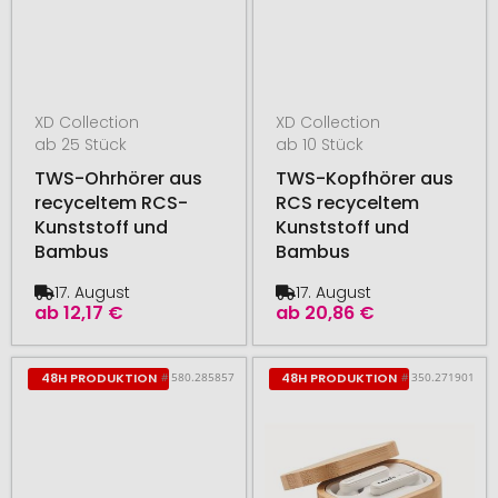
XD Collection
XD Collection
ab 25 Stück
ab 10 Stück
TWS-Ohrhörer aus
TWS-Kopfhörer aus
recyceltem RCS-
RCS recyceltem
Kunststoff und
Kunststoff und
Bambus
Bambus
17. August
17. August
ab
12,17 €
ab
20,86 €
# 580.285857
# 350.271901
48H PRODUKTION
48H PRODUKTION