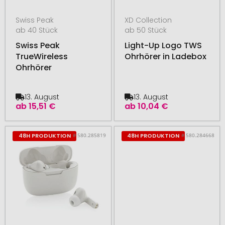
Swiss Peak
XD Collection
ab 40 Stück
ab 50 Stück
Swiss Peak
Light-Up Logo TWS
TrueWireless
Ohrhörer in Ladebox
Ohrhörer
13. August
13. August
ab
15,51 €
ab
10,04 €
# 580.285819
# 580.284668
48H PRODUKTION
48H PRODUKTION