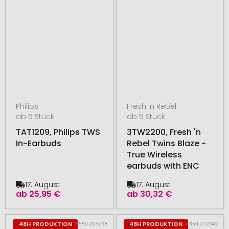
Philips
Fresh 'n Rebel
ab 5 Stück
ab 5 Stück
TAT1209, Philips TWS
3TW2200, Fresh 'n
In-Earbuds
Rebel Twins Blaze -
True Wireless
earbuds with ENC
17. August
17. August
ab
25,95 €
ab
30,32 €
# 550.203218
# 350.272042
48H PRODUKTION
48H PRODUKTION