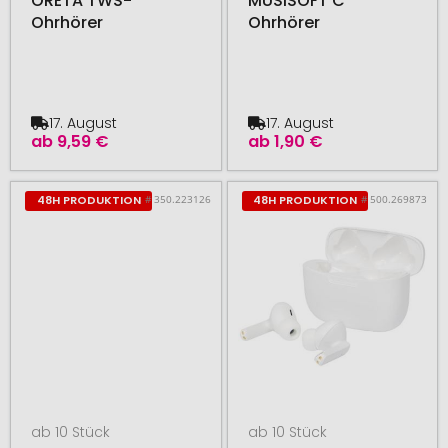
ORETA TWS-
MUSISOFT C
Ohrhörer
Ohrhörer
17. August
17. August
ab
9,59 €
ab
1,90 €
# 350.223126
# 500.269873
48H PRODUKTION
48H PRODUKTION
ab 10 Stück
ab 10 Stück