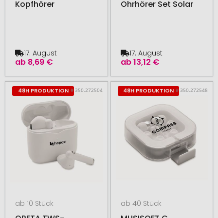
Kopfhörer
Ohrhörer Set Solar
17. August
17. August
ab
8,69 €
ab
13,12 €
# 350.272504
# 350.272548
48H PRODUKTION
48H PRODUKTION
ab 10 Stück
ab 40 Stück