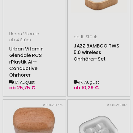
Urban Vitamin
ab 10 Stück
ab 4 Stück
JAZZ BAMBOO TWS
Urban Vitamin
5.0 wireless
Glendale RCS
Ohrhörer-Set
rPlastik Air-
Conductive
Ohrhörer
17. August
17. August
ab
25,75 €
ab
10,29 €
# 500.281778
# 140.219187