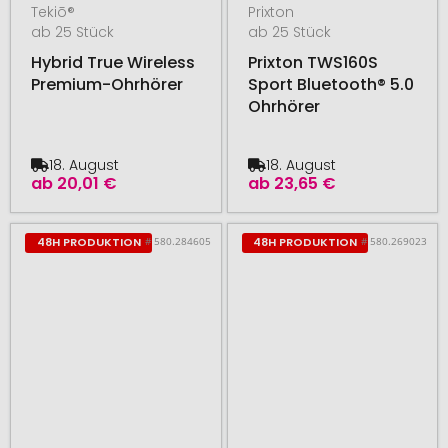
Tekiō®
Prixton
ab 25 Stück
ab 25 Stück
Hybrid True Wireless
Prixton TWS160S
Premium-Ohrhörer
Sport Bluetooth® 5.0
Ohrhörer
18. August
18. August
ab
20,01 €
ab
23,65 €
# 580.284605
# 580.269023
48H PRODUKTION
48H PRODUKTION