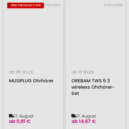
# 350.22373
# 350.273328
48H PRODUKTION
ab 95 Stück
ab 10 Stück
MUSIPLUG Ohrhörer
OREBAM TWS 5.3
wireless Ohrhörer-
Set
17. August
17. August
ab
0,81 €
ab
14,67 €