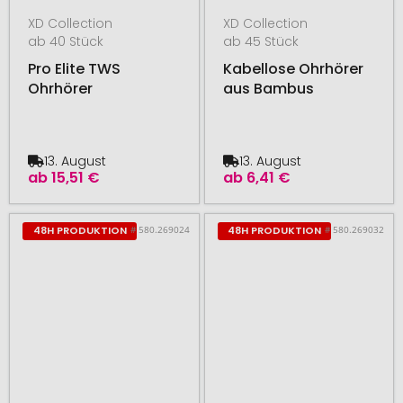
XD Collection
XD Collection
ab 40 Stück
ab 45 Stück
Pro Elite TWS
Kabellose Ohrhörer
Ohrhörer
aus Bambus
13. August
13. August
ab
15,51 €
ab
6,41 €
# 580.269024
# 580.269032
48H PRODUKTION
48H PRODUKTION