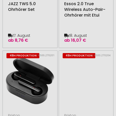
JAZZ TWS 5.0
Essos 2.0 True
Ohrhörer Set
Wireless Auto-Pair-
Ohrhörer mit Etui
17. August
18. August
ab
8,76 €
ab
16,07 €
# 500.270201
# 500.270204
48H PRODUKTION
48H PRODUKTION
Prixton
Prixton