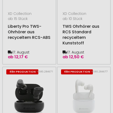
XD Collection
XD Collection
ab 15 Stück
ab 10 Stück
Liberty Pro TWS-
TWS Ohrhörer aus
Ohrhörer aus
RCS Standard
recyceltem RCS-ABS
recyceltem
Kunststoff
17. August
17. August
ab
12,17 €
ab
12,50 €
# 580.284671
# 580.284677
48H PRODUKTION
48H PRODUKTION