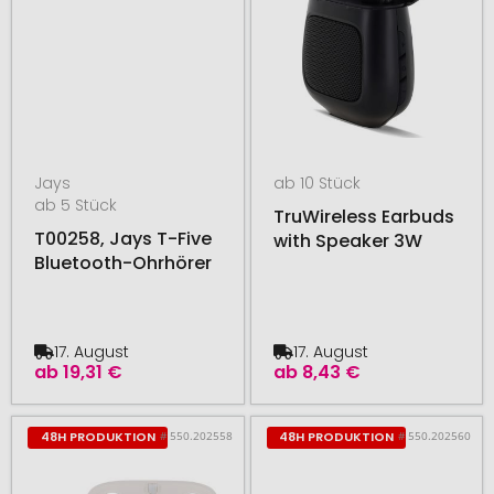
Jays
ab 10 Stück
ab 5 Stück
TruWireless Earbuds
T00258, Jays T-Five
with Speaker 3W
Bluetooth-Ohrhörer
17. August
17. August
ab
19,31 €
ab
8,43 €
# 550.202558
# 550.202560
48H PRODUKTION
48H PRODUKTION