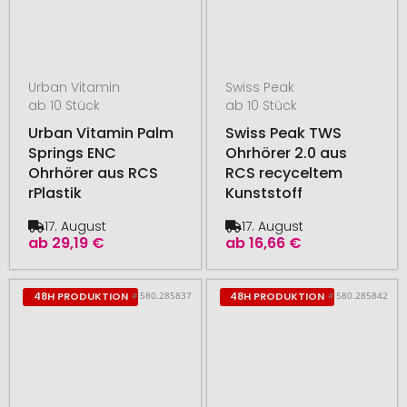
Urban Vitamin
Swiss Peak
ab 10 Stück
ab 10 Stück
Urban Vitamin Palm
Swiss Peak TWS
Springs ENC
Ohrhörer 2.0 aus
Ohrhörer aus RCS
RCS recyceltem
rPlastik
Kunststoff
17. August
17. August
ab
29,19 €
ab
16,66 €
# 580.285837
# 580.285842
48H PRODUKTION
48H PRODUKTION