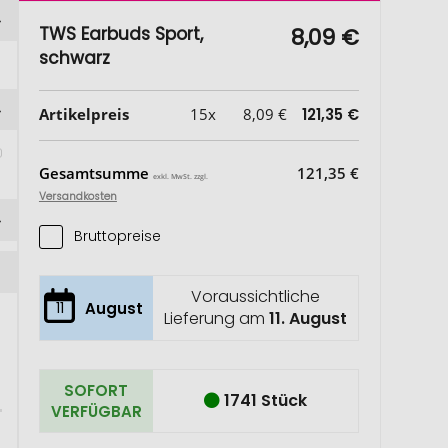
TWS Earbuds Sport,
8,09 €
schwarz
Artikelpreis
15x
8,09 €
121,35 €
Gesamtsumme
121,35 €
exkl. MwSt. zzgl.
Versandkosten
Bruttopreise
Voraussichtliche
11
August
Lieferung am
11. August
SOFORT
1741 Stück
VERFÜGBAR