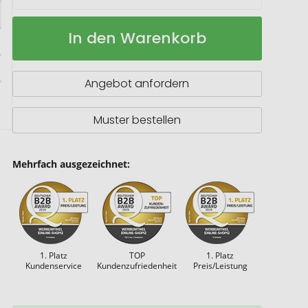
TWS
Auf
In den Warenkorb
Earbuds
Lager
Sport
Angebot anfordern
Muster bestellen
Mehrfach ausgezeichnet:
1. Platz
TOP
1. Platz
Kundenservice
Kundenzufriedenheit
Preis/Leistung