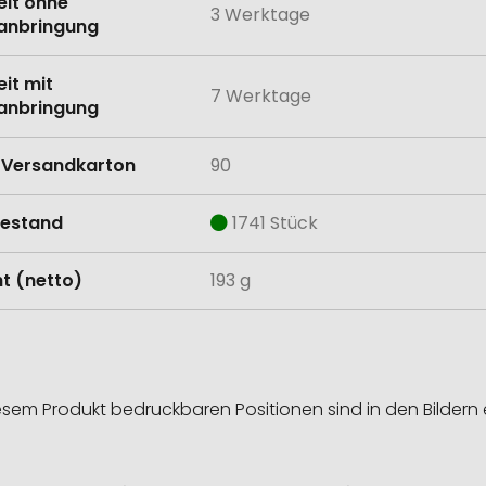
eit ohne
3 Werktage
anbringung
eit mit
7 Werktage
anbringung
Versandkarton
90
estand
1741 Stück
t (netto)
193 g
esem Produkt bedruckbaren Positionen sind in den Bildern 