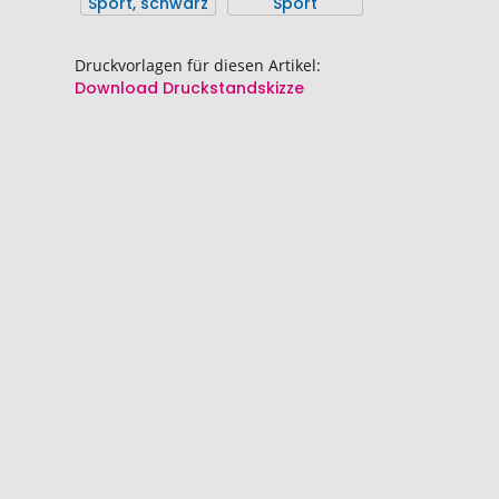
Bildgalerie
Bildgalerie
springen
springen
Druckvorlagen für diesen Artikel:
Download Druckstandskizze