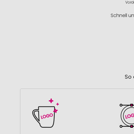
Vord
Schnell u
So 