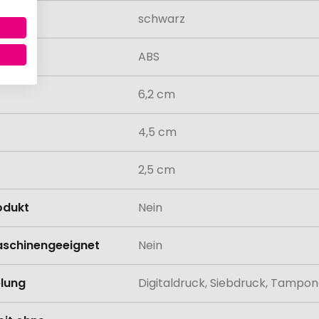
schwarz
al
ABS
6,2 cm
4,5 cm
2,5 cm
odukt
Nein
schinengeeignet
Nein
lung
Digitaldruck, Siebdruck, Tampo