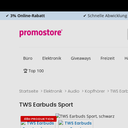
✔
3% Online-Rabatt
✔ Schnelle Abwicklung
Büro
Elektronik
Giveaways
Freizeit
H
🏆 Top 100
Startseite
Elektronik
Audio
Kopfhörer
TWS Ear
TWS Earbuds Sport
Zum
Zum
48H PRODUKTION
Ende
Anfang
der
der