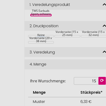
1.
Veredelungsprodukt
TWS Earbuds 
Sport, schwarz
2.
Druckposition
Vorderseite (15 x 
Vorderseite (15 x 
Keine
25 mm)
32 mm)
Vorderseite (20 x 
38 mm)
3.
Veredelung
4.
Menge
Ihre Wunschmenge:
Menge
Stückpreis*
Muster
6,33 €