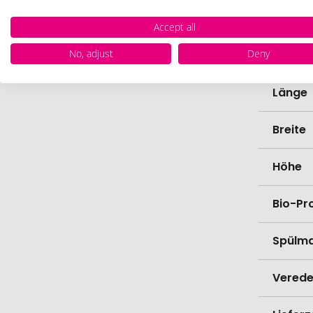
Farbe
Accept all
No, adjust
Deny
Materi
Länge
Breite
Höhe
Bio-Pr
Spülma
Verede