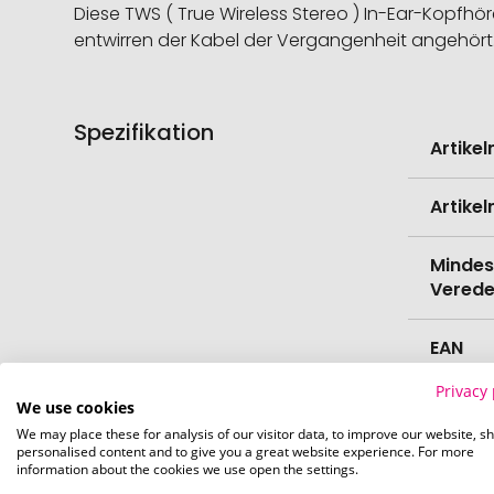
Diese TWS ( True Wireless Stereo ) In-Ear-Kopfhö
entwirren der Kabel der Vergangenheit angehört
Spezifikation
Weitere
Artike
Informati
Artike
Mindes
Verede
EAN
Privacy 
Herste
We use cookies
We may place these for analysis of our visitor data, to improve our website, s
personalised content and to give you a great website experience. For more
Zollta
information about the cookies we use open the settings.