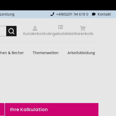
-Leistung
+49(0)201 94 618 0
Kontakt
Kundenkonto
Angebotsliste
Warenkorb
schen & Becher
Themenwelten
Arbeitskleidung
Ihre Kalkulation