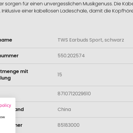
rer sorgen für einen unvergesslichen Musikgenuss. Die Ka
. Inklusive einer kabellosen Ladeschale, damit die Kopfh
lname
TWS Earbuds Sport, schwarz
onen
lnummer
550.202574
tmenge mit
15
lung
8710712029610
policy
llungsland
China
how
rifnummer
85183000