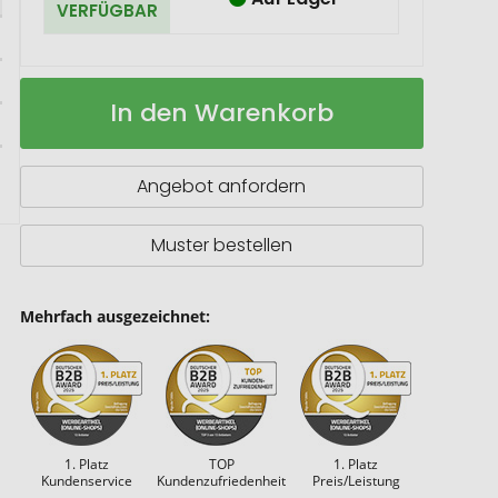
VERFÜGBAR
Würfel
Auf
In den Warenkorb
Baumstarker
Lager
Partner
Angebot anfordern
Muster bestellen
Mehrfach ausgezeichnet:
1. Platz
TOP
1. Platz
Kundenservice
Kundenzufriedenheit
Preis/Leistung