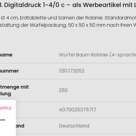
l. Digitaldruck 1-4/0 c – als Werbeartikel mi
 Ø 4 cm, Erdtablette und Samen der Robinie. Standardmotiv
staltung der Würfelpackung, 50 x 50 x 50 mm nach Ihren
lname
Würfel Baum Robinie (4-sprachig)
onen
lnummer
330.172052
tmenge mit
250
lung
policy
4070025375717
how
llungsland
Deutschland