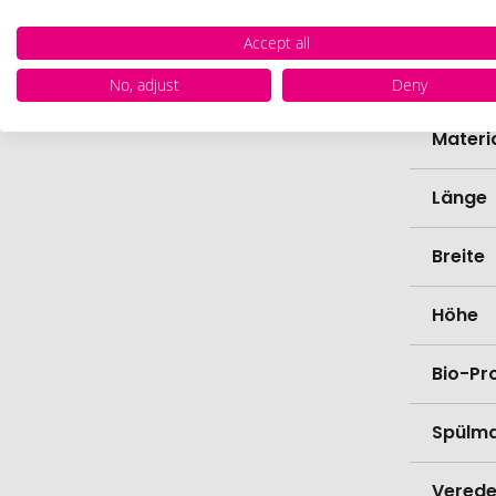
Zollta
Accept all
Farbe
No, adjust
Deny
Materi
Länge
Breite
Höhe
Bio-Pr
Spülma
Verede