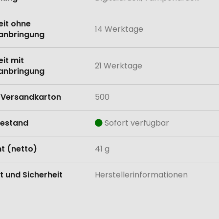
eit ohne
14 Werktage
anbringung
eit mit
21 Werktage
anbringung
Versandkarton
500
estand
Sofort verfügbar
t (netto)
41 g
t und Sicherheit
Herstellerinformationen