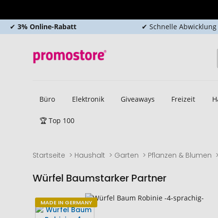
✔
3% Online-Rabatt
✔ Schnelle Abwicklung
Büro
Elektronik
Giveaways
Freizeit
H
🏆 Top 100
Startseite
Haushalt
Garten
Pflanzen & Blumen
Würfel Baumstarker Partner
Zum
Zum
MADE IN GERMANY
Ende
Anfang
der
der