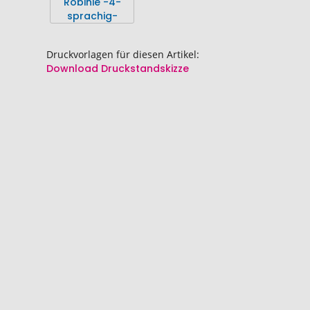
Bildgalerie
Bildgalerie
springen
springen
Druckvorlagen für diesen Artikel:
Download Druckstandskizze