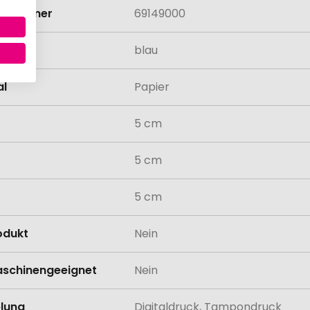
rifnummer
69149000
blau
al
Papier
5 cm
5 cm
5 cm
odukt
Nein
schinengeeignet
Nein
lung
Digitaldruck, Tampondruck