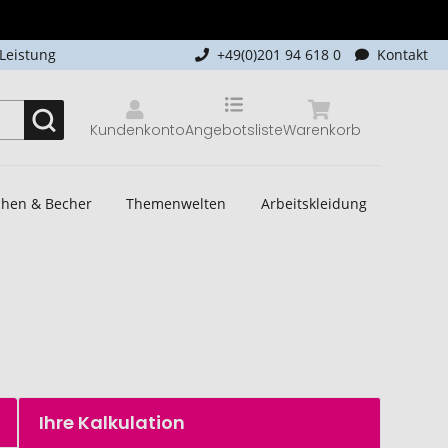
-Leistung
+49(0)201 94 618 0
Kontakt
Kundenkonto
Angebotsliste
Warenkorb
schen & Becher
Themenwelten
Arbeitskleidung
Ihre Kalkulation