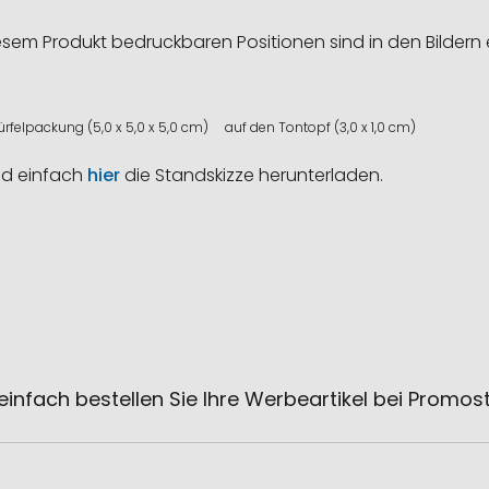
esem Produkt bedruckbaren Positionen sind in den Bildern 
ürfelpackung (5,0 x 5,0 x 5,0 cm)
auf den Tontopf (3,0 x 1,0 cm)
nd einfach
hier
die Standskizze herunterladen.
einfach bestellen Sie Ihre Werbeartikel bei Promos