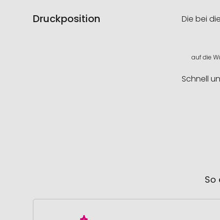
Druckposition
Die bei di
auf die W
Schnell u
So 