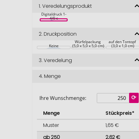
Würfel Baum 
1.
Veredelungsprodukt
Robinie (4-
sprachig), inkl. 
Digitaldruck 1-
4/0 c
2.
Druckposition
auf die 
Würfelpackung 
auf den Tontopf 
Keine
(5,0 x 5,0 x 5,0 cm)
(3,0 x 1,0 cm)
3.
Veredelung
4.
Menge
Ihre Wunschmenge:
Menge
Stückpreis*
Muster
1,65 €
ab 250
2,62 €