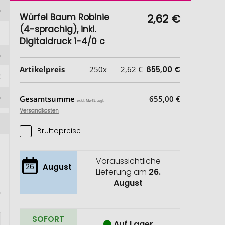
Würfel Baum Robinie
2,62 €
(4-sprachig), inkl.
Digitaldruck 1-4/0 c
Artikelpreis
250x
2,62 €
655,00 €
Gesamtsumme
655,00 €
exkl. MwSt. zzgl.
Versandkosten
Bruttopreise
Voraussichtliche
26
August
Lieferung am
26.
August
SOFORT
Auf Lager