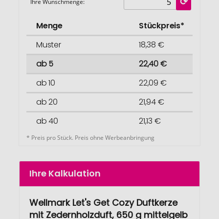
Ihre Wunschmenge:
Menge
Stückpreis*
Muster
18,38 €
ab 5
22,40 €
ab 10
22,09 €
ab 20
21,94 €
ab 40
21,13 €
* Preis pro Stück. Preis ohne Werbeanbringung
Ihre Kalkulation
Wellmark Let's Get Cozy Duftkerze
mit Zedernholzduft, 650 g mittelgelb