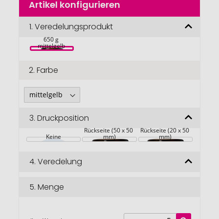
Artikel konfigurieren
Anfang
Wellmark Let's 
der
Get Cozy 
Bildgalerie
1.
Veredelungsprodukt
Duftkerze mit 
Zedernholzduft, 
springen
650 g 
mittelgelb 
2.
Farbe
3.
Druckposition
Rückseite (50 x 50 
Rückseite (20 x 50 
Keine
mm)
mm)
4.
Veredelung
5.
Menge