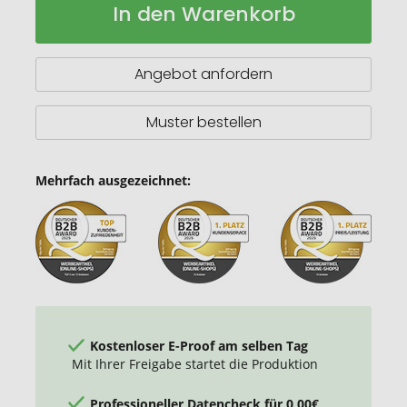
In den Warenkorb
Let's
Lager
Get
Cozy
Duftkerze
Angebot anfordern
mit
Zedernholzduft,
650
Muster bestellen
g
Mehrfach ausgezeichnet:
Kostenloser E-Proof am selben Tag
Mit Ihrer Freigabe startet die Produktion
Professioneller Datencheck für 0,00€