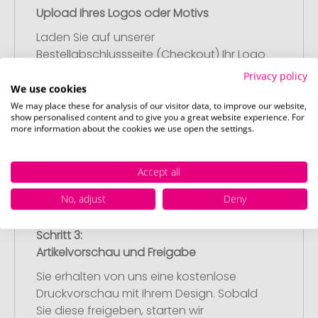
Upload Ihres Logos oder Motivs
Laden Sie auf unserer
Bestellabschlussseite (Checkout) Ihr Logo
oder Motiv hoch und schließen Sie Ihre
Privacy policy
Bestellung ab. Falls Sie gerade keine
We use cookies
passende Datei zur Verfügung haben,
We may place these for analysis of our visitor data, to improve our website,
show personalised content and to give you a great website experience. For
können Sie diese gerne später
more information about the cookies we use open the settings.
nachliefern.
Accept all
No, adjust
Deny
Schritt 3:
Artikelvorschau und Freigabe
Sie erhalten von uns eine kostenlose
Druckvorschau mit Ihrem Design. Sobald
Sie diese freigeben, starten wir