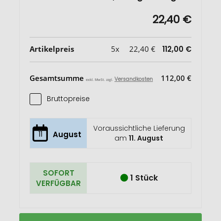
22,40 €
Artikelpreis
5x
22,40 €
112,00 €
Gesamtsumme
112,00 €
Versandkosten
exkl. MwSt. zzgl.
Bruttopreise
Voraussichtliche Lieferung
11
August
am
11. August
SOFORT
1 Stück
VERFÜGBAR
Wellmark
Auf