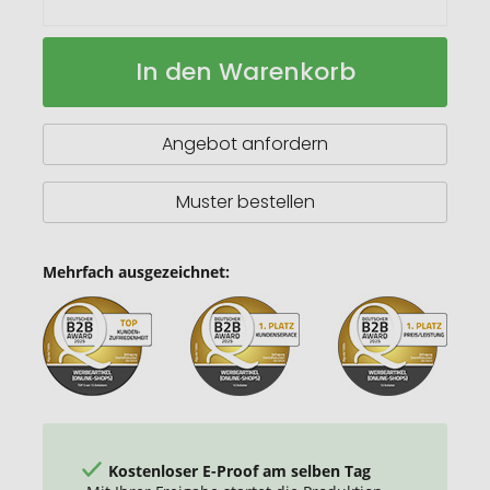
Weiden
Auf
In den Warenkorb
Körbchen
Lager
blühendes
Wachstum
Angebot anfordern
Muster bestellen
Mehrfach ausgezeichnet:
Kostenloser E-Proof am selben Tag