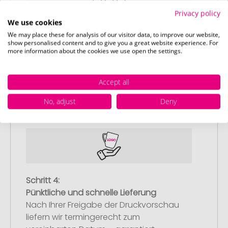
Privacy policy
We use cookies
We may place these for analysis of our visitor data, to improve our website,
show personalised content and to give you a great website experience. For
Schritt 3:
more information about the cookies we use open the settings.
Artikelvorschau und Freigabe
Sie erhalten von uns eine kostenlose
Accept all
Druckvorschau mit Ihrem Design. Sobald
Sie diese freigeben, starten wir
No, adjust
Deny
umgehend mit der Produktion.
Schritt 4:
Pünktliche und schnelle Lieferung
Nach Ihrer Freigabe der Druckvorschau
liefern wir termingerecht zum