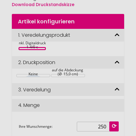
Download Druckstandskizze
Zum
Artikel konfigurieren
Anfang
Weiden Körbchen 
der
blühendes 
Bildgalerie
1.
Veredelungsprodukt
Wachstum, bunte 
Blumenmischung, 
springen
inkl. Digitaldruck 
1-4/0 c
2.
Druckposition
auf die Abdeckung 
Keine
(Ø  15,0 cm)
3.
Veredelung
4.
Menge
Ihre Wunschmenge: