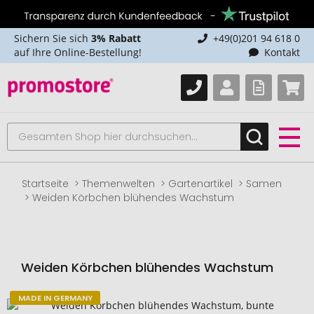
Sichern Sie sich
3% Rabatt
+49(0)201 94 618 0
auf Ihre Online-Bestellung!
Kontakt
Startseite
Themenwelten
Gartenartikel
Samen
Weiden Körbchen blühendes Wachstum
Weiden Körbchen blühendes Wachstum
MADE IN GERMANY
Zum