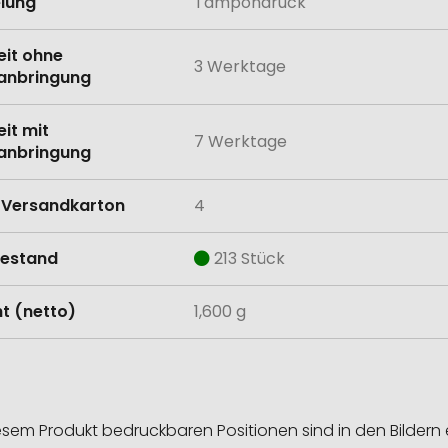
lung
Tampondruck
eit ohne
3 Werktage
anbringung
eit mit
7 Werktage
anbringung
Versandkarton
4
estand
213 Stück
t (netto)
1,600 g
esem Produkt bedruckbaren Positionen sind in den Bildern 