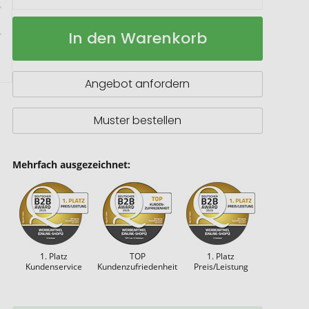
VINGA
Auf
In den Warenkorb
Monte
Lager
Neu
Auflaufform
Angebot anfordern
Muster bestellen
Mehrfach ausgezeichnet:
1. Platz
TOP
1. Platz
Kundenservice
Kundenzufriedenheit
Preis/Leistung