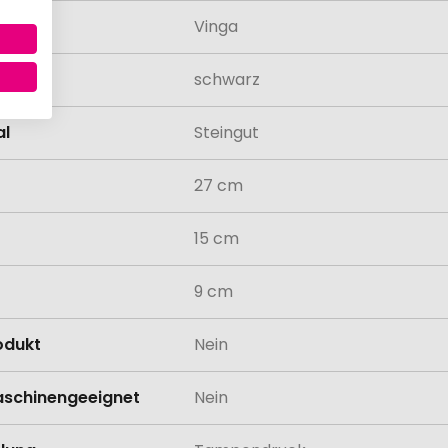
Vinga
schwarz
al
Steingut
27 cm
15 cm
9 cm
odukt
Nein
schinengeeignet
Nein