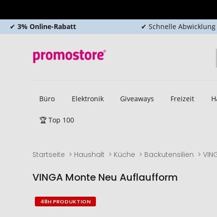
✔
3% Online-Rabatt
✔ Schnelle Abwicklung
Büro
Elektronik
Giveaways
Freizeit
H
🏆 Top 100
Startseite
Haushalt
Küche
Backutensilien
VIN
VINGA Monte Neu Auflaufform
Zum
Zum
48H PRODUKTION
Ende
Anfang
der
der