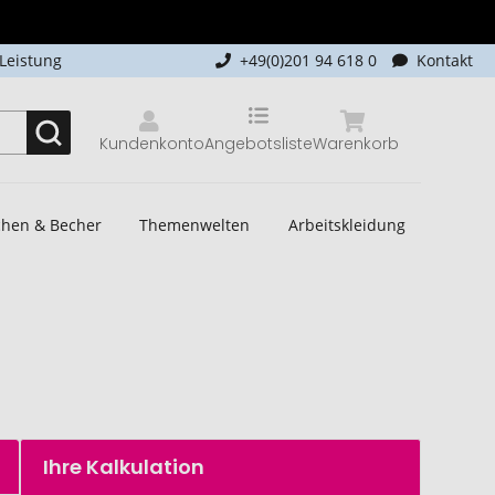
-Leistung
+49(0)201 94 618 0
Kontakt
Kundenkonto
Angebotsliste
Warenkorb
schen & Becher
Themenwelten
Arbeitskleidung
Ihre Kalkulation