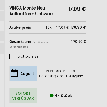
VINGA Monte Neu
17,09 €
Auflaufform/schwarz
Artikelpreis
10x
17,09 €
170,90 €
Gesamtsumme
170,90 €
exkl. MwSt. zzgl.
Versandkosten
Bruttopreise
Voraussichtliche
11
August
Lieferung am
11. August
SOFORT
44 Stück
VERFÜGBAR