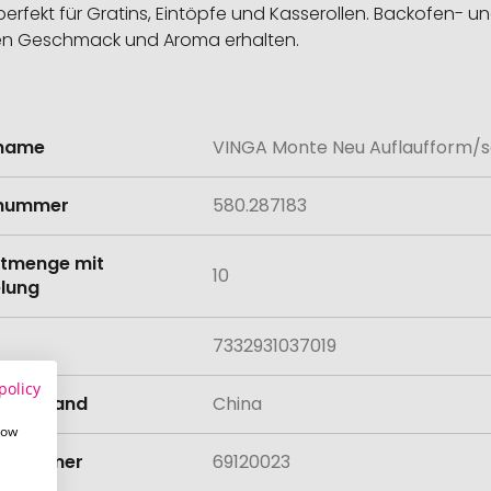
- perfekt für Gratins, Eintöpfe und Kasserollen. Backofen
ben Geschmack und Aroma erhalten.
lname
VINGA Monte Neu Auflaufform/
onen
lnummer
580.287183
tmenge mit
10
lung
7332931037019
policy
llungsland
China
how
rifnummer
69120023