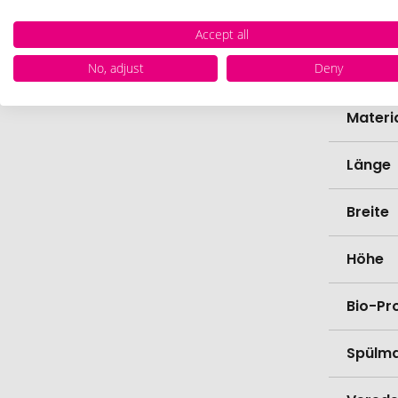
Marke
Accept all
No, adjust
Deny
Farbe
Materi
Länge
Breite
Höhe
Bio-Pr
Spülma