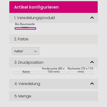
Zum
Artikel konfigurieren
Anfang
der
Tutico Hard 
Bildgalerie
1.
Veredelungsprodukt
Cover 
Notizbuch aus 
springen
Bio Baumwolle 
natur 
2.
Farbe
3.
Druckposition
Vorderseite (80 x 
Rückseite (70 x 110 
Keine
150 mm)
mm)
4.
Veredelung
5.
Menge