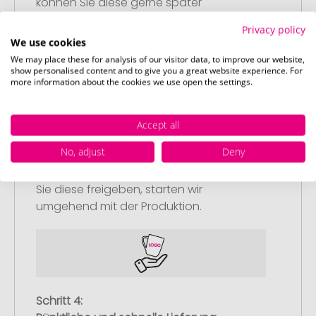
können Sie diese gerne später
nachliefern.
Privacy policy
We use cookies
We may place these for analysis of our visitor data, to improve our website,
show personalised content and to give you a great website experience. For
more information about the cookies we use open the settings.
Schritt 3:
Accept all
Artikelvorschau und Freigabe
No, adjust
Deny
Sie erhalten von uns eine kostenlose
Druckvorschau mit Ihrem Design. Sobald
Sie diese freigeben, starten wir
umgehend mit der Produktion.
Schritt 4: