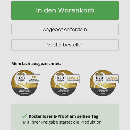
Tutico
Auf
In den Warenkorb
Hard
Lager
Cover
Notizbuch
aus
Angebot anfordern
Bio
Baumwolle
Muster bestellen
Mehrfach ausgezeichnet:
Kostenloser E-Proof am selben Tag
Mit Ihrer Freigabe startet die Produktion