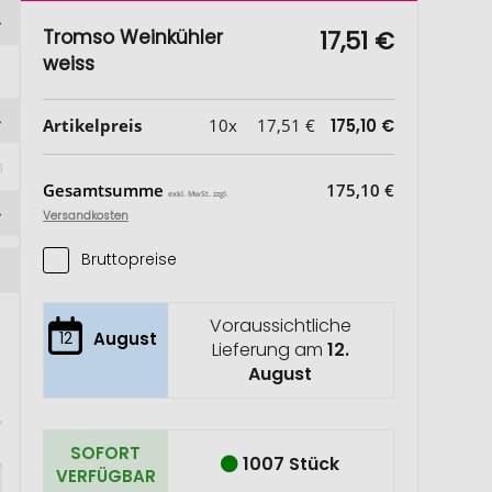
Tromso Weinkühler
17,51 €
weiss
Artikelpreis
10x
17,51 €
175,10 €
Gesamtsumme
175,10 €
exkl. MwSt. zzgl.
Versandkosten
Bruttopreise
Voraussichtliche
12
August
Lieferung am
12.
August
SOFORT
1007 Stück
VERFÜGBAR