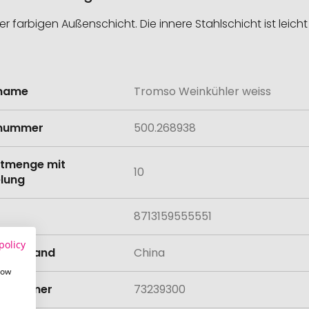
r farbigen Außenschicht. Die innere Stahlschicht ist leic
lname
Tromso Weinkühler weiss
onen
lnummer
500.268938
tmenge mit
10
lung
8713159555551
policy
llungsland
China
how
rifnummer
73239300