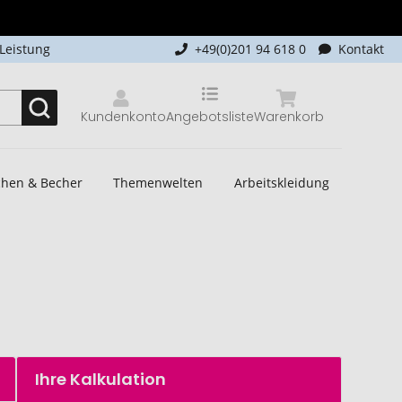
-Leistung
+49(0)201 94 618 0
Kontakt
Kundenkonto
Angebotsliste
Warenkorb
schen & Becher
Themenwelten
Arbeitskleidung
Ihre Kalkulation