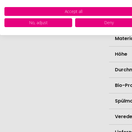
Marke
Accept all
Farbe
No, adjust
Deny
Materi
Höhe
Durch
Bio-Pr
Spülma
Verede