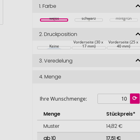
1.
Farbe
weiss
schwarz
mintgrün
2.
Druckposition
Vorderseite (30 x 
Vorderseite (25 x 
Keine
17 mm)
40 mm)
3.
Veredelung
4.
Menge
Ihre Wunschmenge:
Menge
Stückpreis*
Muster
14,82 €
ab 10
17,51 €