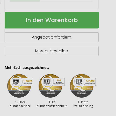
Tromso
Auf
In den Warenkorb
Weinkühler
Lager
Angebot anfordern
Muster bestellen
Mehrfach ausgezeichnet:
1. Platz
TOP
1. Platz
Kundenservice
Kundenzufriedenheit
Preis/Leistung