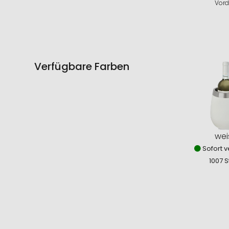
Vord
Verfügbare Farben
wei
Sofort v
1007 S