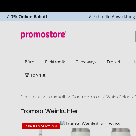
✔
3% Online-Rabatt
✔ Schnelle Abwicklung
Büro
Elektronik
Giveaways
Freizeit
H
🏆 Top 100
Startseite
Haushalt
Gastronomie
Weinkühler
Tromso Weinkühler
Zum
Zum
48H PRODUKTION
Ende
Anfang
der
der