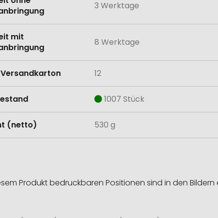
eit ohne
3 Werktage
anbringung
eit mit
8 Werktage
anbringung
Versandkarton
12
estand
1007 Stück
t (netto)
530 g
esem Produkt bedruckbaren Positionen sind in den Bildern 