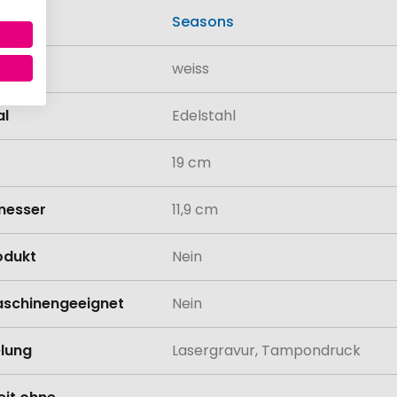
Seasons
weiss
al
Edelstahl
19 cm
messer
11,9 cm
odukt
Nein
schinengeeignet
Nein
lung
Lasergravur, Tampondruck