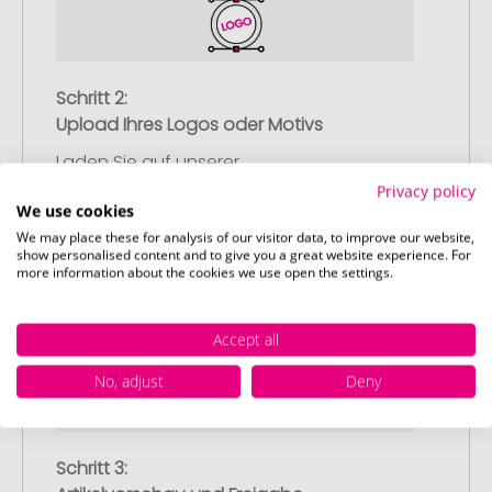
Schritt 2:
Upload Ihres Logos oder Motivs
Laden Sie auf unserer
Bestellabschlussseite (Checkout) Ihr Logo
Privacy policy
We use cookies
oder Motiv hoch und schließen Sie Ihre
We may place these for analysis of our visitor data, to improve our website,
Bestellung ab. Falls Sie gerade keine
show personalised content and to give you a great website experience. For
passende Datei zur Verfügung haben,
more information about the cookies we use open the settings.
können Sie diese gerne später
nachliefern.
Accept all
No, adjust
Deny
Schritt 3: