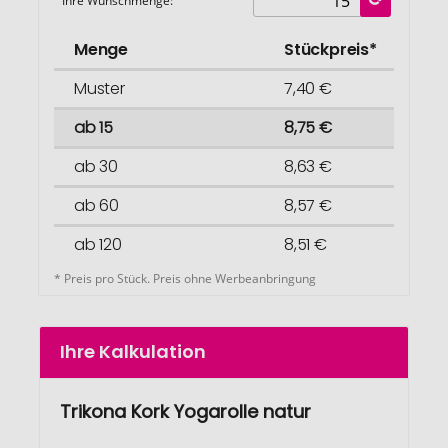
Ihre Wunschmenge:
Menge
Stückpreis*
Muster
7,40 €
ab 15
8,75 €
ab 30
8,63 €
ab 60
8,57 €
ab 120
8,51 €
* Preis pro Stück. Preis ohne Werbeanbringung
Ihre Kalkulation
Trikona Kork Yogarolle natur