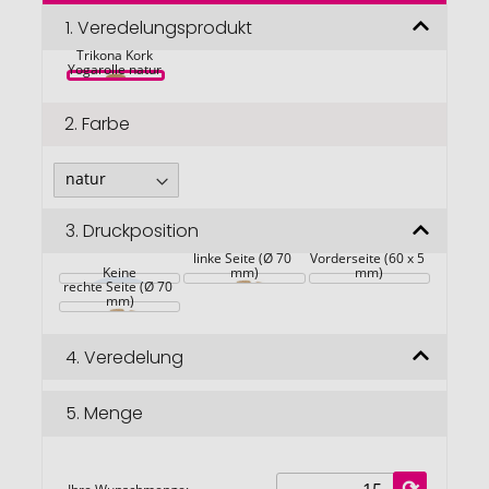
der
Bildgalerie
1.
Veredelungsprodukt
springen
Trikona Kork 
Yogarolle natur 
2.
Farbe
3.
Druckposition
linke Seite (Ø 70 
Vorderseite (60 x 5 
Keine
mm)
mm)
rechte Seite (Ø 70 
mm)
4.
Veredelung
5.
Menge