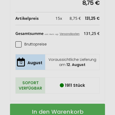
8,75 €
Artikelpreis
15x
8,75 €
131,25 €
Gesamtsumme
131,25 €
Versandkosten
exkl. MwSt. zzgl.
Bruttopreise
Voraussichtliche Lieferung
12
August
am
12. August
SOFORT
1911 Stück
VERFÜGBAR
Trikona
Auf
In den Warenkorb
Kork
Lager